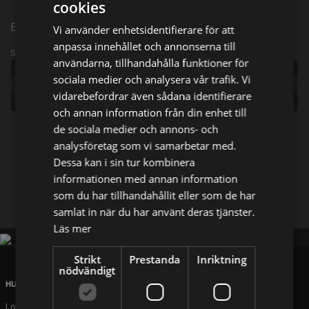
cookies
Episode 6
Vi använder enhetsidentifierare för att
anpassa innehållet och annonserna till
Sändningsinformation
användarna, tillhandahålla funktioner för
Publicerad:
2020
sociala medier och analysera vår trafik. Vi
Episode:
Murdered in His Bed
vidarebefordrar även sådana identifierare
Genre:
Dokumentär
och annan information från din enhet till
de sociala medier och annons- och
Dela på
analysföretag som vi samarbetar med.
Dessa kan i sin tur kombinera
informationen med annan information
Facebook
X
E-postadress
som du har tillhandahållit eller som de har
samlat in när du har använt deras tjänster.
Läs mer
Strikt
Prestanda
Inriktning
nödvändigt
HUVUDKONTOR
London