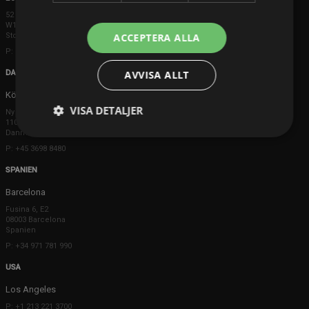
52 Brook Street
W1K 5DS London
Storbritannien
ACCEPTERA ALLA
P: +44 203 608 8181
DANMARK
AVVISA ALLT
Köpenhamn
VISA DETALJER
Ny Østergade 20
1101 København K
Danmark
P: +45 3698 8480
SPANIEN
Barcelona
Fusina 6, E2
08003 Barcelona
Spanien
P: +34 971 781 990
USA
Los Angeles
P: +1 213 221 3700