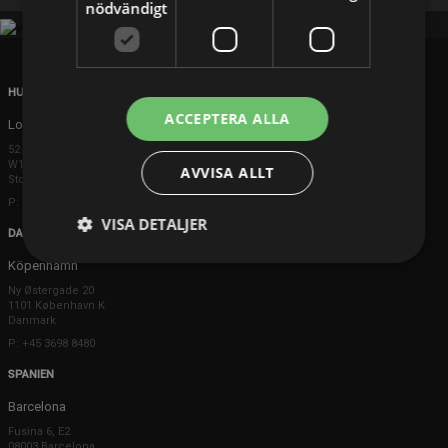
nödvändigt
HUVUDKONTOR
ACCEPTERA ALLA
London
52 Brook Street
W1K 5DS London
AVVISA ALLT
Storbritannien
P: +44 203 608 8181
VISA DETALJER
DANMARK
Köpenhamn
Ny Østergade 20
1101 København K
Danmark
P: +45 3698 8480
SPANIEN
Barcelona
Fusina 6, E2
08003 Barcelona