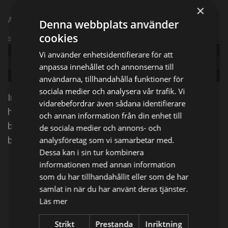
×
Amerikansk dramaserie från 2022 | Episode 8 | Säsong 1
Denna webbplats använder
cookies
Sändningsinformation
Publicerad:
2022
Vi använder enhetsidentifierare för att
Episode:
The Rampage
anpassa innehållet och annonserna till
Genre:
Äventyr
användarna, tillhandahålla funktioner för
sociala medier och analysera vår trafik. Vi
Inför kriget i Lincoln County uppmuntras Jesse och
vidarebefordrar även sådana identifierare
hans gäng av Murphy att öka sina attacker mot de
och annan information från din enhet till
bönder som har anslutit sig till Tunstall. Samtidigt
de sociala medier och annons- och
bestämmer sig Billy för att byta sida.
analysföretag som vi samarbetar med.
Dessa kan i sin tur kombinera
informationen med annan information
Dela på
som du har tillhandahållit eller som de har
samlat in när du har använt deras tjänster.
Läs mer
Facebook
X
E-postadress
Strikt
Prestanda
Inriktning