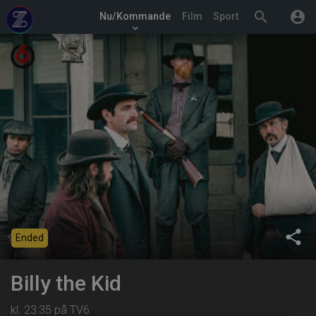
search
account_circle
Nu/Kommande
Film
Sport
keyboard_arrow_down
share
Ended
Billy the Kid
kl. 23:35 på TV6