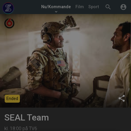
search
account_circle
Nu/Kommande
Film
Sport
keyboard_arrow_down
share
Ended
SEAL Team
kl. 18:00 på TV6