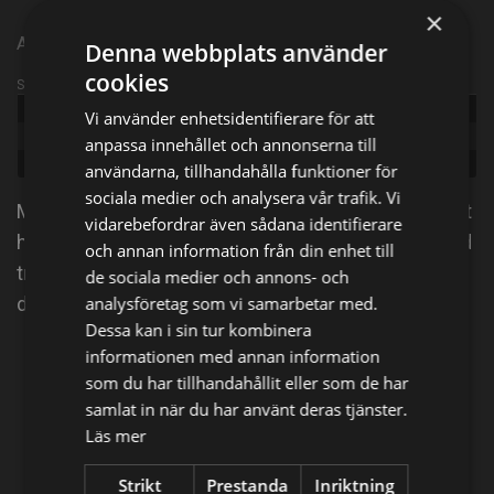
×
Amerikansk actionserie från 2017 | Episode 10 | Säsong 1
Denna webbplats använder
cookies
Sändningsinformation
Publicerad:
2017
Vi använder enhetsidentifierare för att
Episode:
Pattern of Life
anpassa innehållet och annonserna till
Genre:
Action
användarna, tillhandahålla funktioner för
sociala medier och analysera vår trafik. Vi
Mycket står på spel när Jason och teamet går in i ett
vidarebefordrar även sådana identifierare
hus i Yemen för att lokalisera en mobiltelefon länkad
och annan information från din enhet till
till ett terroristnätverk, och för att förhöra familjen
de sociala medier och annons- och
där.
analysföretag som vi samarbetar med.
Dessa kan i sin tur kombinera
informationen med annan information
Dela på
som du har tillhandahållit eller som de har
samlat in när du har använt deras tjänster.
Läs mer
Facebook
X
E-postadress
Strikt
Prestanda
Inriktning