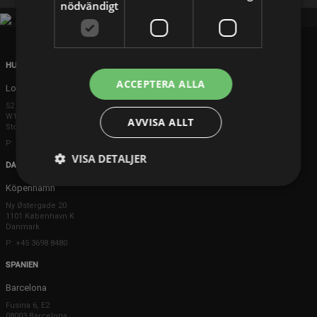
nödvändigt
HUVUDKONTOR
ACCEPTERA ALLA
London
52 Brook Street
W1K 5DS London
AVVISA ALLT
Storbritannien
P: +44 203 608 8181
VISA DETALJER
DANMARK
Köpenhamn
Ny Østergade 20
1101 København K
Danmark
P: +45 3698 8480
SPANIEN
Barcelona
Fusina 6, E2
08003 Barcelona