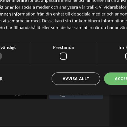
sidentifierare för att anpassa innehållet och annonserna till anv
nktioner för sociala medier och analysera vår trafik. Vi vidarebef
 annan information från din enhet till de sociala medier och anno
96 | Episode 16 | Säsong 1
m vi samarbetar med. Dessa kan i sin tur kombinera informatio
u har tillhandahållit eller som de har samlat in när du har använt
dvändigt
Prestanda
Inri
n återvänder, låtsas Carter att han och Mike är
ER
AVVISA ALLT
ACCE
X
E-postadress