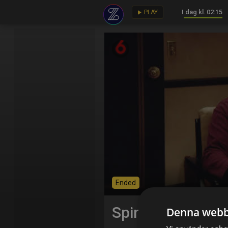
I dag kl. 02:15
key
play_arrow
PLAY
Ended
Spin City
Denna webb