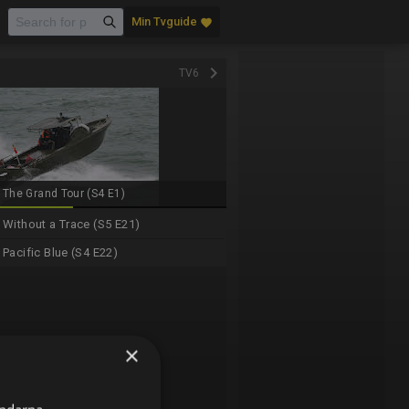
Min Tvguide
favorite
keyboard_arrow_right
TV6
The Grand Tour (S4 E1)
Without a Trace (S5 E21)
Pacific Blue (S4 E22)
×