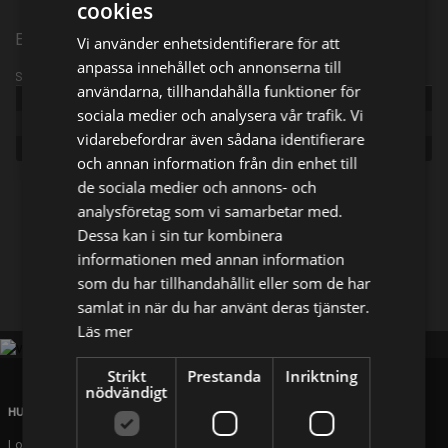
cookies
Episode 1
Vi använder enhetsidentifierare för att
anpassa innehållet och annonserna till
Sändningsinformation
användarna, tillhandahålla funktioner för
Publicerad:
2020
sociala medier och analysera vår trafik. Vi
Episode:
The Monster Among Us
vidarebefordrar även sådana identifierare
Genre:
Dokumentär
och annan information från din enhet till
de sociala medier och annons- och
Dela på
analysföretag som vi samarbetar med.
Dessa kan i sin tur kombinera
informationen med annan information
Facebook
X
E-postadress
som du har tillhandahållit eller som de har
samlat in när du har använt deras tjänster.
Läs mer
Strikt
Prestanda
Inriktning
nödvändigt
HUVUDKONTOR
London