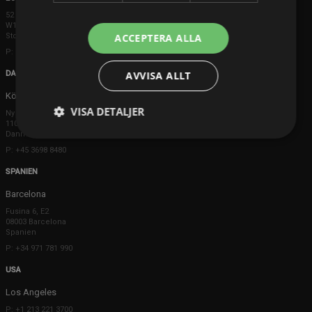
52 Brook Street
W1K 5DS London
Storbritannien
ACCEPTERA ALLA
P: +44 203 608 8181
DANMARK
AVVISA ALLT
Köpenhamn
VISA DETALJER
Ny Østergade 20
1101 København K
Danmark
P: +45 3698 8480
SPANIEN
Barcelona
Fusina 6, E2
08003 Barcelona
Spanien
P: +34 971 781 990
USA
Los Angeles
P: +1 213 221 3700