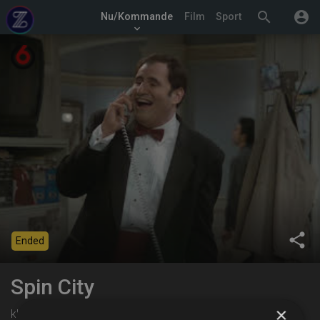
search
account_circle
Nu/Kommande
Film
Sport
keyboard_arrow_down
share
Ended
Spin City
×
kl. 16:30 på TV6