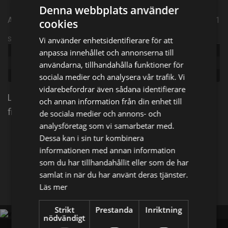
Denna webbplats använder
Amerikansk komediserie från 1996 | Episode 23 | Säsong 1
cookies
Sändningsinformation
Vi använder enhetsidentifierare för att
Publicerad:
1996
anpassa innehållet och annonserna till
Episode:
The Major Who Came To Dinner
användarna, tillhandahålla funktioner för
Genre:
sociala medier och analysera vår trafik. Vi
Komedi
vidarebefordrar även sådana identifierare
Livet blir surt för Mike när borgmästare Winston
och annan information från din enhet till
flyttar in hos honom efter ett bråk med hans fru.
de sociala medier och annons- och
analysföretag som vi samarbetar med.
Dessa kan i sin tur kombinera
Dela på
informationen med annan information
som du har tillhandahållit eller som de har
samlat in när du har använt deras tjänster.
Facebook
X
E-postadress
Läs mer
Strikt
Prestanda
Inriktning
nödvändigt