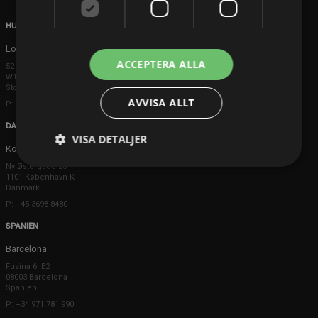
HUVUDKONTOR
London
ACCEPTERA ALLA
52 Brook Street
W1K 5DS London
Storbritannien
AVVISA ALLT
P: +44 203 608 8181
DANMARK
VISA DETALJER
Köpenhamn
Ny Østergade 20
1101 København K
Danmark
P: +45 3698 8480
SPANIEN
Barcelona
Fusina 6, E2
08003 Barcelona
Spanien
P: +34 971 781 990