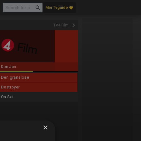
Min Tvguide
favorite
keyboard_arrow_right
TV4 Film
Don Jon
Den gränslöse
Destroyer
On Set
×