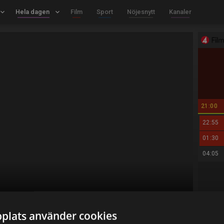
board_arrow_down
Hela dagen
keyboard_arrow_down
Film
Sport
Nöjesnytt
Kanaler
21:00
22:55
01:30
04:05
plats använder cookies