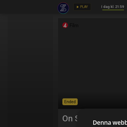
I dag kl. 21:59
key
play_arrow
PLAY
Ended
On Set
Denna webb