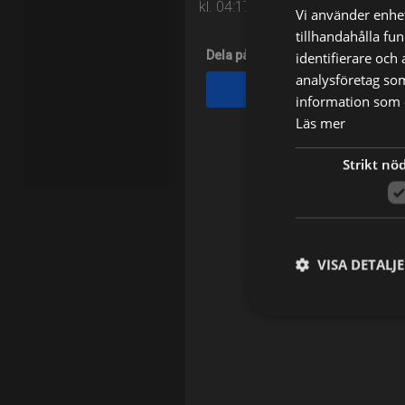
kl. 04:17 på TV4 Film
Vi använder enhet
tillhandahålla fu
Dela på
identifierare och
analysföretag so
Facebook
information som d
Läs mer
Strikt nö
VISA DETALJ