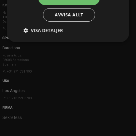
Köpenhamn
Ny Østergade 20
AVVISA ALLT
1101 København K
Danmark
P: +45 3698 8480
VISA DETALJER
SPANIEN
Barcelona
Fusina 6, E2
08003 Barcelona
Spanien
P: +34 971 781 990
USA
Los Angeles
P: +1 213 221 3700
FIRMA
Sekretess