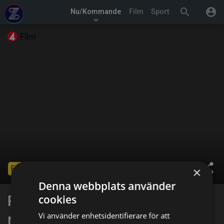
search
account_circle
Nu/Kommande
Film
Sport
keyboard_arrow_down
share
×
Ended
Denna webbplats använder
Rules of Engagement - krigets
cookies
Vi använder enhetsidentifierare för att
regler