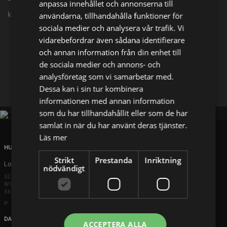
anpassa innehållet och annonserna till
kl. 23:15 på TV4 Film
användarna, tillhandahålla funktioner för
sociala medier och analysera vår trafik. Vi
vidarebefordrar även sådana identifierare
Dela på
och annan information från din enhet till
de sociala medier och annons- och
analysföretag som vi samarbetar med.
Facebook
X
E-postadress
Dessa kan i sin tur kombinera
informationen med annan information
som du har tillhandahållit eller som de har
samlat in när du har använt deras tjänster.
Läs mer
HUVUDKONTOR
Strikt
Prestanda
Inriktning
London
nödvändigt
52 Brook Street
W1K 5DS London
Storbritannien
P: +44 203 608 8181
DANMARK
ACCEPTERA ALLA