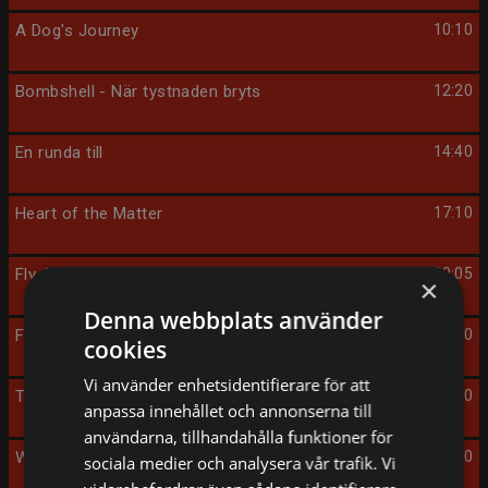
A Dog's Journey
10:10
Bombshell - När tystnaden bryts
12:20
En runda till
14:40
Heart of the Matter
17:10
Fly Away with Me
19:05
×
Denna webbplats använder
Fasanjägarna
21:00
cookies
Vi använder enhetsidentifierare för att
The Whistleblower
23:30
anpassa innehållet och annonserna till
användarna, tillhandahålla funktioner för
What Happened to Monday
01:40
sociala medier och analysera vår trafik. Vi