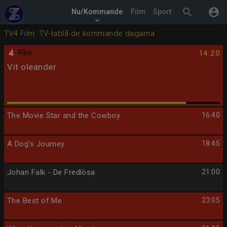
search
account_circle
Nu/Kommande
Film
Sport
keyboard_arrow_down
TV4 Film: TV-tablå de kommande dagarna
14:20
Vit oleander
The Movie Star and the Cowboy
16:40
A Dog's Journey
18:45
Johan Falk - De Fredlösa
21:00
The Best of Me
23:05