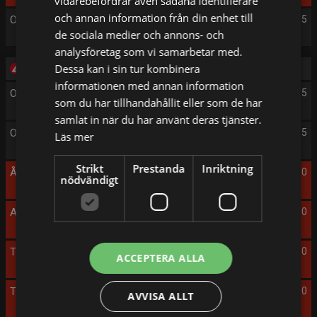
vidarebefordrar även sådana identifierare
och annan information från din enhet till
On Set
04:25
de sociala medier och annons- och
analysföretag som vi samarbetar med.
Dessa kan i sin tur kombinera
Fredag 14/8
informationen med annan information
On Set
05:05
som du har tillhandahållit eller som de har
samlat in när du har använt deras tjänster.
On Set
05:35
Läs mer
Strikt
Prestanda
Inriktning
Åsa-Nisse flyger i luften
06:10
nödvändigt
A Royal Recipe for Love
08:10
Team Bride
10:10
ACCEPTERA ALLA
The Wedding Contest
12:10
AVVISA ALLT