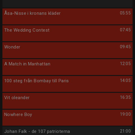
Åsa-Nisse i kronans kläder
05:55
The Wedding Contest
07:45
Wonder
09:45
A Match in Manhattan
12:05
100 steg från Bombay till Paris
14:05
Vit oleander
16:35
Nowhere Boy
19:00
Johan Falk - de 107 patrioterna
21:00