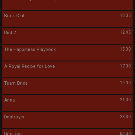
Book Club
10:35
Red 2
12:45
The Happiness Playbook
15:00
A Royal Recipe for Love
17:00
Team Bride
19:00
Anna
21:00
Destroyer
23:30
Don Jon
02:00