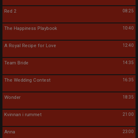
Red 2
08:25
The Happiness Playbook
10:40
A Royal Recipe for Love
12:40
Team Bride
14:35
The Wedding Contest
16:35
Wonder
18:35
Kvinnan i rummet
21:00
Anna
23:00