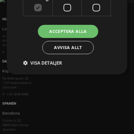
HUVUDKONTOR
London
ACCEPTERA ALLA
52 Brook Street
W1K 5DS London
Storbritannien
AVVISA ALLT
P: +44 203 608 8181
DANMARK
VISA DETALJER
Köpenhamn
Ny Østergade 20
1101 København K
Danmark
P: +45 3698 8480
SPANIEN
Barcelona
Fusina 6, E2
08003 Barcelona
Spanien