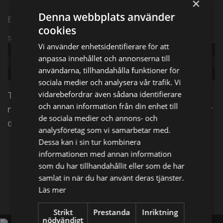
×
Denna webbplats använder
Episode 17
cookies
Sändningsinformation
Vi använder enhetsidentifierare för att
Publicerad:
2026
anpassa innehållet och annonserna till
Episode:
Joint på parkbänk
användarna, tillhandahålla funktioner för
Genre:
Dokumentär
sociala medier och analysera vår trafik. Vi
vidarebefordrar även sådana identifierare
Två personer sitter på en bänk och hanterar
och annan information från din enhet till
misstänkt narkotika, ovetandes om att polisen filmar
de sociala medier och annons- och
dem. I Fittja blir en kvinna våldsam.
analysföretag som vi samarbetar med.
Dessa kan i sin tur kombinera
Dela på
informationen med annan information
som du har tillhandahållit eller som de har
samlat in när du har använt deras tjänster.
Facebook
X
E-postadress
Läs mer
Strikt
Prestanda
Inriktning
nödvändigt