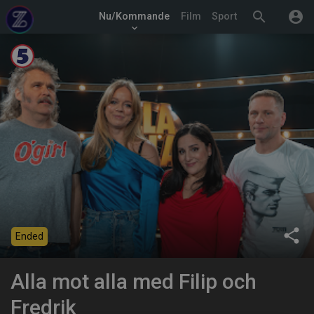
search
account_circle
Nu/Kommande
Film
Sport
keyboard_arrow_down
share
Ended
Alla mot alla med Filip och
Fredrik