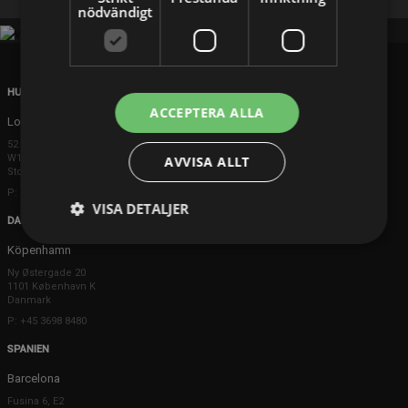
nödvändigt
HUVUDKONTOR
ACCEPTERA ALLA
London
52 Brook Street
W1K 5DS London
AVVISA ALLT
Storbritannien
P: +44 203 608 8181
VISA DETALJER
DANMARK
Köpenhamn
Ny Østergade 20
1101 København K
Danmark
P: +45 3698 8480
SPANIEN
Barcelona
Fusina 6, E2