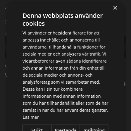
×
kl. 13:55 på Kanal 5
Denna webbplats använder
cookies
Episode 4
Vi använder enhetsidentifierare för att
Sändningsinformation
anpassa innehållet och annonserna till
Publicerad:
2024
användarna, tillhandahålla funktioner för
Episode:
Ny drömduo debuterar
sociala medier och analysera vår trafik. Vi
Genre:
Underhållning
vidarebefordrar även sådana identifierare
Nya vinnarskalle-duon Jennifer Kücükaslan och
och annan information från din enhet till
de sociala medier och annons- och
Magnus Betnér hoppas kunna hålla premiärnerverna
analysföretag som vi samarbetar med.
i schack mot Ebba Kleberg von Sydow och Erik Haag.
Dessa kan i sin tur kombinera
informationen med annan information
Dela på
som du har tillhandahållit eller som de har
samlat in när du har använt deras tjänster.
Läs mer
Facebook
X
E-postadress
Strikt
Prestanda
Inriktning