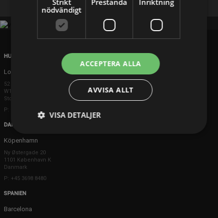
Strikt
Prestanda
Inriktning
nödvändigt
HUVUDKONTOR
ACCEPTERA ALLA
London
52 Brook Street
AVVISA ALLT
W1K 5DS London
Storbritannien
P: +44 203 608 8181
VISA DETALJER
DANMARK
Köpenhamn
Ny Østergade 20
1101 København K
Danmark
P: +45 3698 8480
SPANIEN
Barcelona