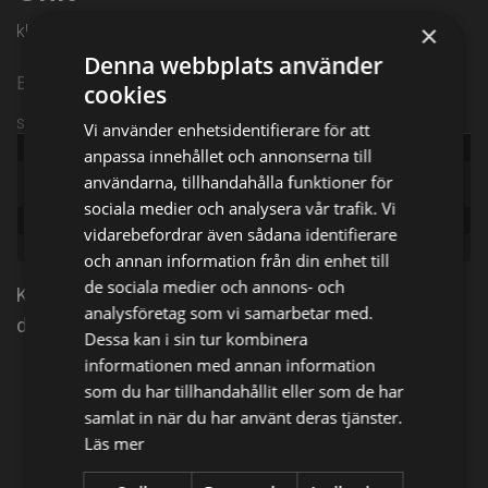
×
kl. 03:00 på Kanal 5
Denna webbplats använder
Episode 9
cookies
Sändningsinformation
Vi använder enhetsidentifierare för att
Publicerad:
2017
anpassa innehållet och annonserna till
Original
användarna, tillhandahålla funktioner för
Gone Baby Gone
title:
sociala medier och analysera vår trafik. Vi
Episode:
Gone Baby Gone
vidarebefordrar även sådana identifierare
Genre:
Kriminal
och annan information från din enhet till
de sociala medier och annons- och
Känslorna svallar när SVU-gruppen börjar ett
analysföretag som vi samarbetar med.
desperat sökande efter Bensons försvunna son.
Dessa kan i sin tur kombinera
informationen med annan information
Dela på
som du har tillhandahållit eller som de har
samlat in när du har använt deras tjänster.
Läs mer
Facebook
X
E-postadress