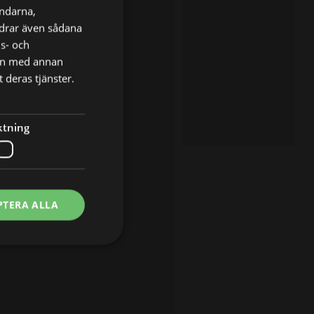
ändarna,
ordrar även sådana
ns- och
nen med annan
 deras tjänster.
ktning
PTERA ALLA