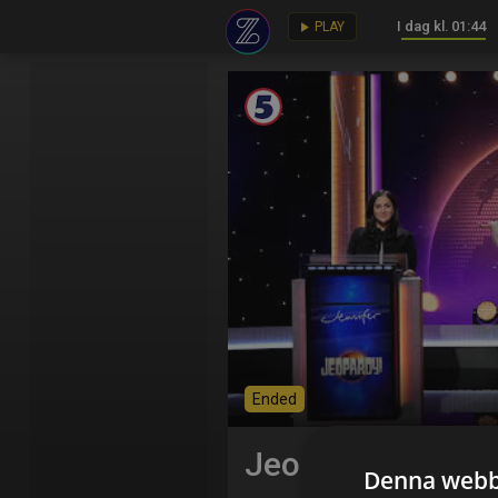
I dag kl. 01:44
key
play_arrow
PLAY
Ended
Jeopardy!
Denna webb