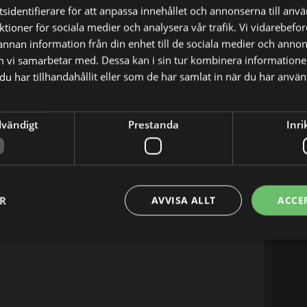
sidentifierare för att anpassa innehållet och annonserna till anv
nktioner för sociala medier och analysera vår trafik. Vi vidarebef
 annan information från din enhet till de sociala medier och anno
m vi samarbetar med. Dessa kan i sin tur kombinera informatio
u har tillhandahållit eller som de har samlat in när du har använt
dvändigt
Prestanda
Inri
kard Olsson hoppas på toppform och Jennifer
. Det blir en stenhård kamp.
ER
AVVISA ALLT
ACCE
X
E-postadress