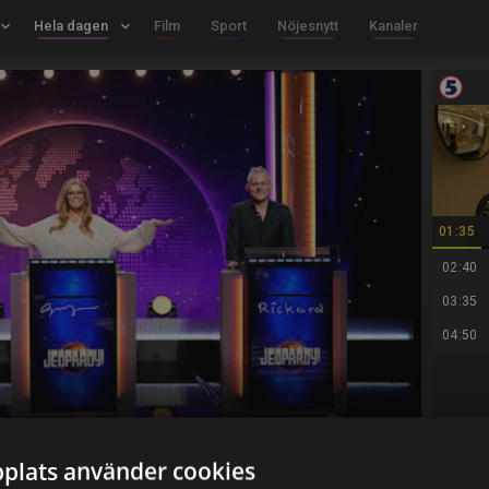
board_arrow_down
Hela dagen
keyboard_arrow_down
Film
Sport
Nöjesnytt
Kanaler
01:35
02:40
03:35
04:50
plats använder cookies