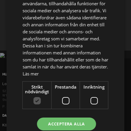
användarna, tillhandahålla funktioner för
sociala medier och analysera vår trafik. Vi
Dela på
vidarebefordrar även sådana identifierare
och annan information från din enhet till
de sociala medier och annons- och
Facebook
X
E-postadress
analysföretag som vi samarbetar med.
Dessa kan i sin tur kombinera
informationen med annan information
som du har tillhandahållit eller som de har
samlat in när du har använt deras tjänster.
Läs mer
HUVUDKONTOR
London
Strikt
Prestanda
Inriktning
nödvändigt
52 Brook Street
W1K 5DS London
Storbritannien
P: +44 203 608 8181
DANMARK
ACCEPTERA ALLA
Köpenhamn