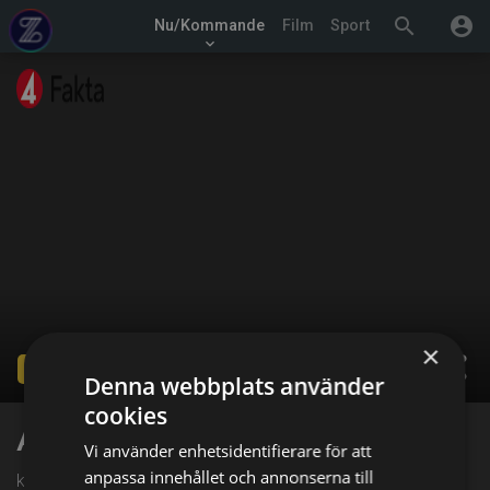
search
account_circle
Nu/Kommande
Film
Sport
keyboard_arrow_down
×
share
Ended
Denna webbplats använder
cookies
Antikdeckarna
Vi använder enhetsidentifierare för att
anpassa innehållet och annonserna till
kl. 04:00 på TV4 Fakta