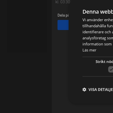
kl. 03:30 på TV4 Fakta
Denna webb
Dela på
Vi använder enhet
tillhandahålla fu
Facebook
identifierare och
analysföretag so
information som d
Läs mer
Strikt nö
VISA DETALJ