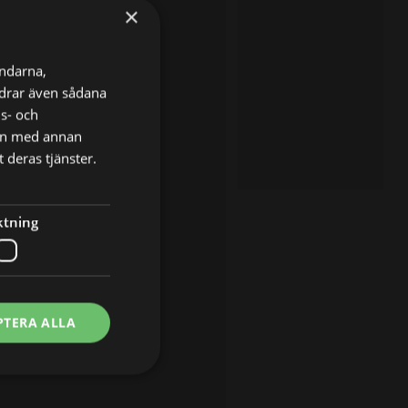
×
ändarna,
ordrar även sådana
ns- och
nen med annan
 deras tjänster.
ktning
PTERA ALLA