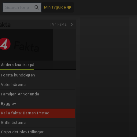
Min Tvguide
favorite
keyboard_arrow_right
TV4 Fakta
Anders knackar på
Första hunddejten
Veterinärerna
Familjen Annorlunda
Bygglov
Kalla fakta: Barnen i Ystad
Grillmästarna
Oops det blev trillingar