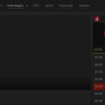
board_arrow_down
Hela dagen
keyboard_arrow_down
Film
Sport
Nöjesnytt
Kanaler
22:00
23:00
00:00
01:00
02:00
03:00
04:00
05:00