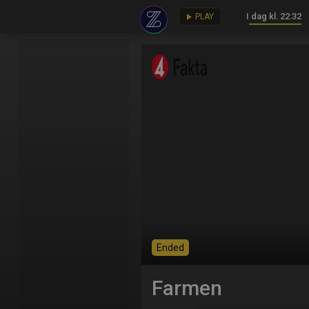
I dag kl. 22:32
key
play_arrow
PLAY
Ended
Farmen