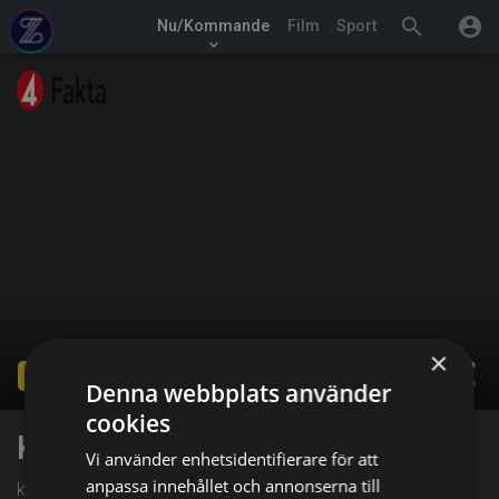
search
account_circle
Nu/Kommande
Film
Sport
keyboard_arrow_down
×
share
Ended
Denna webbplats använder
cookies
Kalla fakta: Fallet Noury
Vi använder enhetsidentifierare för att
anpassa innehållet och annonserna till
kl. 14:00 på TV4 Fakta