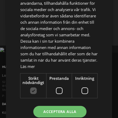
användarna, tillhandahålla funktioner för
sociala medier och analysera vår trafik. Vi
Dela på
vidarebefordrar även sådana identifierare
och annan information från din enhet till
de sociala medier och annons- och
Facebook
X
E-postadress
analysföretag som vi samarbetar med.
Dessa kan i sin tur kombinera
informationen med annan information
som du har tillhandahållit eller som de har
samlat in när du har använt deras tjänster.
Läs mer
HUVUDKONTOR
London
Strikt
Prestanda
Inriktning
nödvändigt
52 Brook Street
W1K 5DS London
Storbritannien
P: +44 203 608 8181
DANMARK
ACCEPTERA ALLA
Köpenhamn