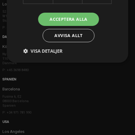
London
52 Brook Street
W1K 5DS London
ACCEPTERA ALLA
Storbritannien
P: +44 203 608 8181
AVVISA ALLT
DANMARK
Köpenhamn
VISA DETALJER
Ny Østergade 20
1101 København K
Danmark
P: +45 3698 8480
SPANIEN
Barcelona
Fusina 6, E2
08003 Barcelona
Spanien
P: +34 971 781 990
USA
Los Angeles