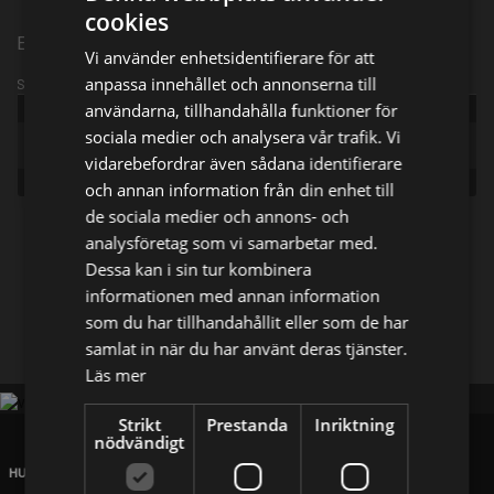
cookies
Episode 3
Vi använder enhetsidentifierare för att
anpassa innehållet och annonserna till
Sändningsinformation
användarna, tillhandahålla funktioner för
Publicerad:
2024
sociala medier och analysera vår trafik. Vi
Original
Charterfeber
title:
vidarebefordrar även sådana identifierare
Genre:
Reality
och annan information från din enhet till
de sociala medier och annons- och
analysföretag som vi samarbetar med.
Dela på
Dessa kan i sin tur kombinera
informationen med annan information
Facebook
X
E-postadress
som du har tillhandahållit eller som de har
samlat in när du har använt deras tjänster.
Läs mer
Strikt
Prestanda
Inriktning
nödvändigt
HUVUDKONTOR