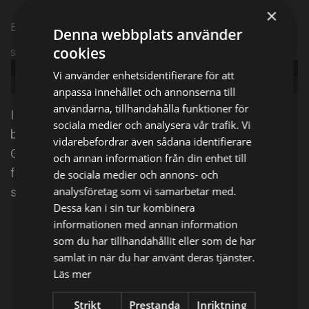
×
Episode 3
Denna webbplats använder
cookies
Sändningsinformation
Publicerad:
2022
Vi använder enhetsidentifierare för att
Genre:
Action
anpassa innehållet och annonserna till
användarna, tillhandahålla funktioner för
I detta polisdrama följer vi den amerikanska flottans
sociala medier och analysera vår trafik. Vi
brottsutredare, avdelning NCIS med specialagent
vidarebefordrar även sådana identifierare
Gibbs i spetsen. Gibbs och hans team tar sig an allt
och annan information från din enhet till
från mord och misshandel till terrorism och
de sociala medier och annons- och
analysföretag som vi samarbetar med.
spionage.
Dessa kan i sin tur kombinera
informationen med annan information
Dela på
som du har tillhandahållit eller som de har
samlat in när du har använt deras tjänster.
Läs mer
Facebook
X
E-postadress
Strikt
Prestanda
Inriktning