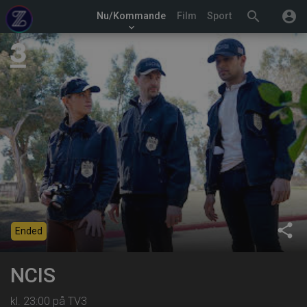
search
account_circle
Nu/Kommande
Film
Sport
keyboard_arrow_down
share
Ended
NCIS
kl. 23:00 på TV3