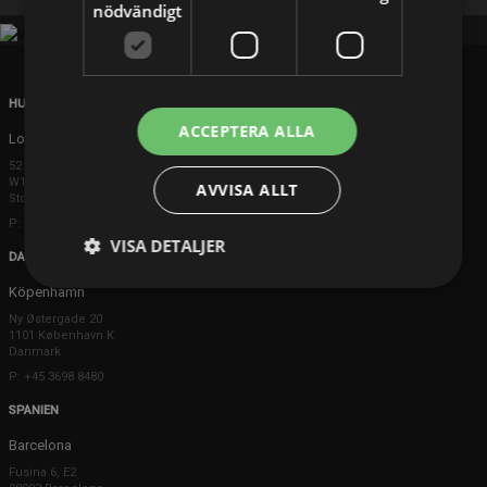
nödvändigt
HUVUDKONTOR
ACCEPTERA ALLA
London
52 Brook Street
W1K 5DS London
AVVISA ALLT
Storbritannien
P: +44 203 608 8181
VISA DETALJER
DANMARK
Köpenhamn
Ny Østergade 20
1101 København K
Danmark
P: +45 3698 8480
SPANIEN
Barcelona
Fusina 6, E2