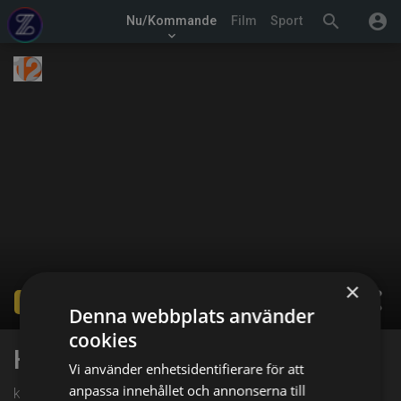
search
account_circle
Nu/Kommande
Film
Sport
keyboard_arrow_down
×
share
Ended
Denna webbplats använder
cookies
Hjälp! De tar min bil
Vi använder enhetsidentifierare för att
anpassa innehållet och annonserna till
kl. 01:00 på TV12