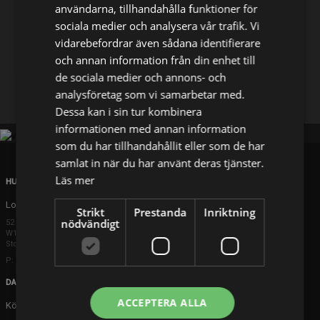
användarna, tillhandahålla funktioner för
sociala medier och analysera vår trafik. Vi
Dela på
vidarebefordrar även sådana identifierare
och annan information från din enhet till
de sociala medier och annons- och
Facebook
X
E-postadress
analysföretag som vi samarbetar med.
Dessa kan i sin tur kombinera
informationen med annan information
som du har tillhandahållit eller som de har
samlat in när du har använt deras tjänster.
Läs mer
HUVUDKONTOR
London
Strikt
Prestanda
Inriktning
nödvändigt
52 Brook Street
W1K 5DS London
Storbritannien
P: +44 203 608 8181
DANMARK
ACCEPTERA ALLA
Köpenhamn