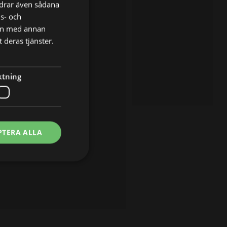
ordrar även sådana
ns- och
nen med annan
 deras tjänster.
ktning
PTERA ALLA