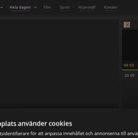
board_arrow_down
Hela dagen
keyboard_arrow_down
Film
Sport
Nöjesnytt
Kanaler
04:00
05:00
plats använder cookies
r
sidentifierare för att anpassa innehållet och annonserna till anv