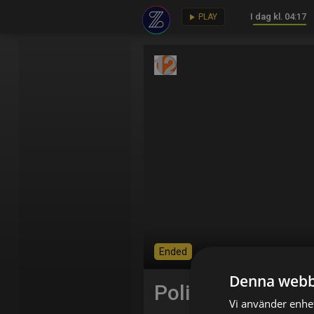
I dag kl. 04:17
key
play_arrow
PLAY
Ended
Denna webb
Polisens biljakte
Vi använder enhet