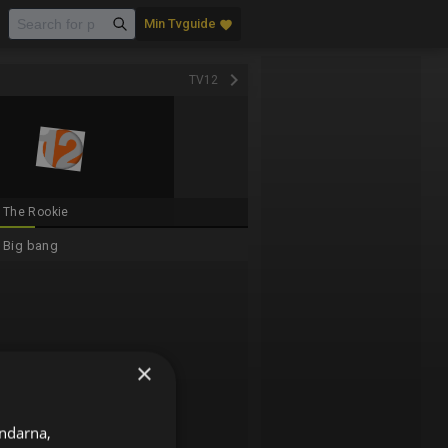
Min Tvguide
favorite
keyboard_arrow_right
TV12
The Rookie
Big bang
×
ändarna,