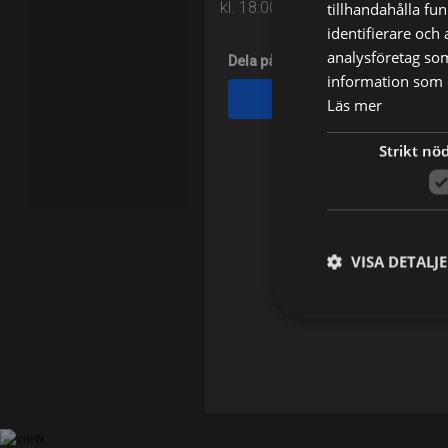
kl. 18:00 på TV12
tillhandahålla fu
identifierare och
analysföretag so
Dela på
information som d
Facebook
Läs mer
Strikt nö
VISA DETALJ