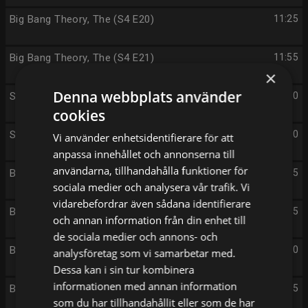
Big Bang Theory, The (S4 E20)
11:25
Big Bang Theory, The (S4 E21)
11:55
×
Denna webbplats använder
SOS Västkust (S1 E7)
12:20
cookies
SOS Västkust (S1 E8)
13:30
Vi använder enhetsidentifierare för att
anpassa innehållet och annonserna till
användarna, tillhandahålla funktioner för
Border Security (S1 E15)
14:35
sociala medier och analysera vår trafik. Vi
vidarebefordrar även sådana identifierare
Border Security (S1 E16)
15:15
och annan information från din enhet till
de sociala medier och annons- och
Border Security (S1 E17)
15:50
analysföretag som vi samarbetar med.
Dessa kan i sin tur kombinera
informationen med annan information
Border Security (S1 E18)
16:25
som du har tillhandahållit eller som de har