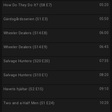
How Do They Do It? (S8 E7)
05:20
Gärdsgårdsserien (S1 E3)
05:50
Wheeler Dealers (S14 E8)
06:00
Wheeler Dealers (S14 E9)
06:45
Salvage Hunters (S20 E20)
07:35
Salvage Hunters (S10 E1)
08:20
Havets hjältar (S2 E15)
09:10
Two and a Half Men (S1 E24)
10:20