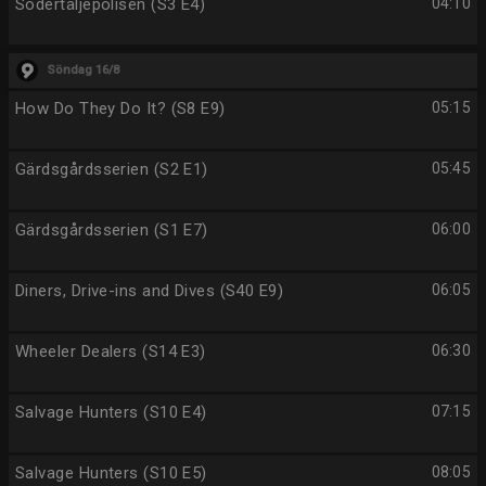
Södertäljepolisen (S3 E4)
04:10
Söndag 16/8
How Do They Do It? (S8 E9)
05:15
Gärdsgårdsserien (S2 E1)
05:45
Gärdsgårdsserien (S1 E7)
06:00
Diners, Drive-ins and Dives (S40 E9)
06:05
Wheeler Dealers (S14 E3)
06:30
Salvage Hunters (S10 E4)
07:15
Salvage Hunters (S10 E5)
08:05