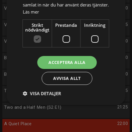
samlat in när du har använt deras tjänster.
Vägens hjältar (S8 E9)
17:00
Läs mer
Vägens hjältar (S8 E10)
Strikt
Prestanda
Inriktning
18:05
nödvändigt
Vägens hjältar Danmark (S2 E3)
19:00
Big Bang Theory, The (S4 E22)
19:50
ACCEPTERA ALLA
Big Bang Theory, The (S4 E23)
20:20
AVVISA ALLT
Two and a Half Men (S1 E24)
20:55
VISA DETALJER
Two and a Half Men (S2 E1)
21:25
A Quiet Place
22:00