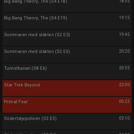
Big Bang Theory, The (S4 E18)
18:55
Big Bang Theory, The (S4 E19)
19:15
Sommaren med släkten (S2 E5)
19:45
Sommaren med släkten (S2 E6)
20:20
Tunnelbanan (S8 E6)
20:55
Star Trek Beyond
22:00
Primal Fear
00:25
Södertäljepolisen (S3 E3)
03:10