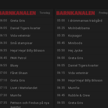
Torsdag
Fredag
06:00
Greta Gris
05:00
I drömmarnas trädgård
13/8
14/8
06:05
Daniel Tigers kvarter
05:25
Molnbebbarna
06:15
Vida veterinär
05:35
Kojsagor
06:30
Små stampisar
05:45
Minibods
06:35
Heja! Heja! Billy Bilsson
05:50
Hej Jycke
06:45
PAW Patrol
06:00
Greta Gris
06:55
Bluey
06:05
Daniel Tigers kvarter
07:00
Fåret Shaun
06:15
Vida veterinär
07:10
Greta Gris
06:30
Heja! Heja! Billy Bilsson
07:15
Livet i Mattelandet
06:35
Mumfie
07:30
Mumfie
06:45
Rubble & Crew
07:35
Pettson och Findus på nya
06:55
Greta Gris
äventyr