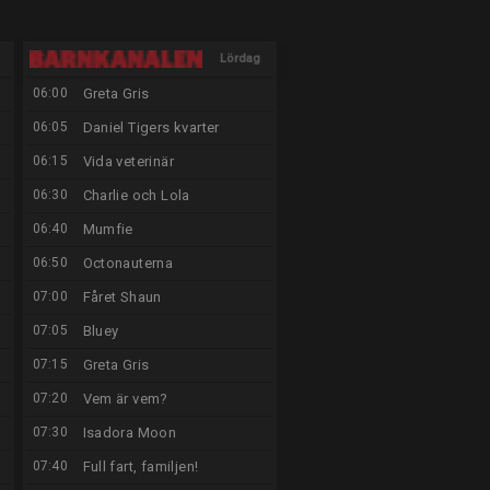
Lördag
06:00
Greta Gris
15/8
06:05
Daniel Tigers kvarter
06:15
Vida veterinär
06:30
Charlie och Lola
06:40
Mumfie
06:50
Octonauterna
07:00
Fåret Shaun
07:05
Bluey
07:15
Greta Gris
07:20
Vem är vem?
07:30
Isadora Moon
07:40
Full fart, familjen!