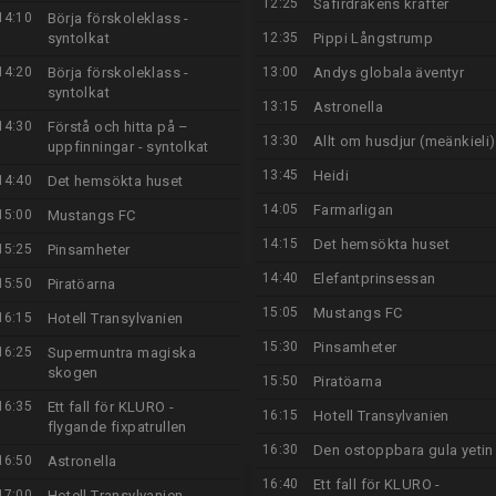
12:25
Safirdrakens krafter
14:10
Börja förskoleklass -
syntolkat
12:35
Pippi Långstrump
14:20
Börja förskoleklass -
13:00
Andys globala äventyr
syntolkat
13:15
Astronella
14:30
Förstå och hitta på –
13:30
Allt om husdjur (meänkieli)
uppfinningar - syntolkat
13:45
Heidi
14:40
Det hemsökta huset
14:05
Farmarligan
15:00
Mustangs FC
14:15
Det hemsökta huset
15:25
Pinsamheter
14:40
Elefantprinsessan
15:50
Piratöarna
15:05
Mustangs FC
16:15
Hotell Transylvanien
15:30
Pinsamheter
16:25
Supermuntra magiska
skogen
15:50
Piratöarna
16:35
Ett fall för KLURO -
16:15
Hotell Transylvanien
flygande fixpatrullen
16:30
Den ostoppbara gula yetin
16:50
Astronella
16:40
Ett fall för KLURO -
17:00
Hotell Transylvanien