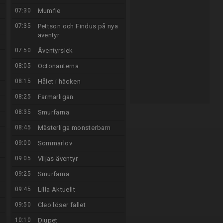
07:30
Mumfie
07:35
Pettson och Findus på nya
äventyr
07:50
Äventyrslek
08:05
Octonauterna
08:15
Hålet i häcken
08:25
Farmarligan
08:35
Smurfarna
08:45
Mästerliga monsterbarn
09:00
Sommarlov
09:05
Viljas äventyr
09:25
Smurfarna
09:45
Lilla Aktuellt
09:50
Cleo löser fallet
10:10
Djupet