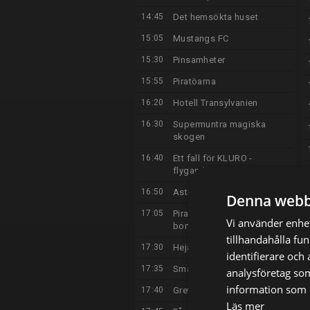
14:45
Det hemsökta huset
15:05
Mustangs FC
15:30
Pinsamheter
15:55
Piratöarna
16:20
Hotell Transylvanien
16:30
Supermuntra magiska
skogen
16:40
Ett fall för KLURO -
flygande fixpatrullen
16:50
Astronella
Denna webb
17:05
Piratmusen Pirr - Det
Vi använder enhet
borttappade skeppet
tillhandahålla fu
17:30
Heja! Heja! Billy Bilsson
identifierare och
17:35
Små stampisar
analysföretag so
information som d
17:40
Greta Gris
Läs mer