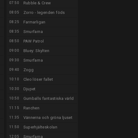
07:50
Rubble & Crew
08:05
Zorro - legenden föds
08:25
Farmarligan
08:35
Smurfarna
08:50
PAW Patrol
09:00
Bluey: Skylten
09:30
Smurfarna
09:40
Zogg
10:10
Cleo löser fallet
10:30
Djupet
10:50
Gumballs fantastiska värld
11:15
Ranchen
11:35
Vännerna och gröna ljuset
11:50
Superhjälteskolan
12:05
Smurfarna