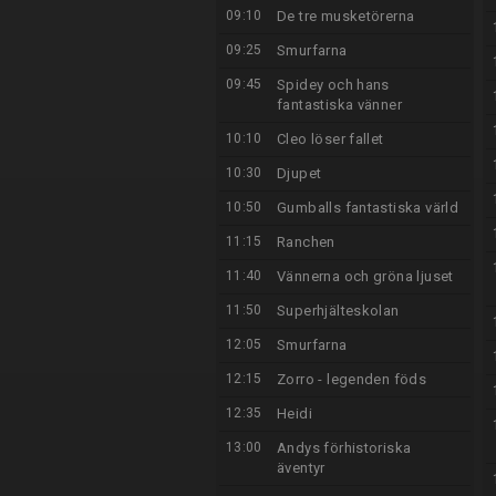
09:10
De tre musketörerna
09:25
Smurfarna
09:45
Spidey och hans
fantastiska vänner
10:10
Cleo löser fallet
10:30
Djupet
10:50
Gumballs fantastiska värld
11:15
Ranchen
11:40
Vännerna och gröna ljuset
11:50
Superhjälteskolan
12:05
Smurfarna
12:15
Zorro - legenden föds
12:35
Heidi
13:00
Andys förhistoriska
äventyr