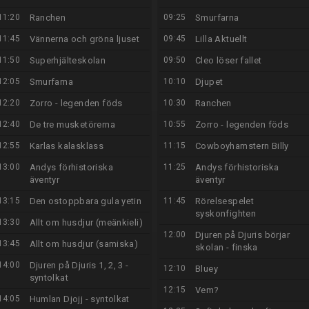
11:20
Ranchen
09:25
Smurfarna
11:45
Vännerna och gröna ljuset
09:45
Lilla Aktuellt
11:50
Superhjälteskolan
09:50
Cleo löser fallet
12:05
Smurfarna
10:10
Djupet
12:20
Zorro - legenden föds
10:30
Ranchen
12:40
De tre musketörerna
10:55
Zorro - legenden föds
12:55
Karlas kalasklass
11:15
Cowboyhamstern Billy
13:00
Andys förhistoriska
11:25
Andys förhistoriska
äventyr
äventyr
13:15
Den ostoppbara gula yetin
11:45
Rörelsespelet
syskonfighten
13:30
Allt om husdjur (meänkieli)
12:00
Djuren på Djuris börjar
13:45
Allt om husdjur (samiska)
skolan - finska
14:00
Djuren på Djuris 1, 2, 3 -
12:10
Bluey
syntolkat
12:15
Vem?
14:05
Humlan Djojj - syntolkat