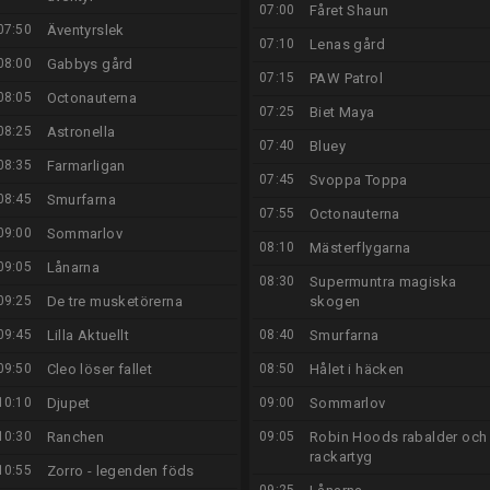
07:00
Fåret Shaun
07:50
Äventyrslek
07:10
Lenas gård
08:00
Gabbys gård
07:15
PAW Patrol
08:05
Octonauterna
07:25
Biet Maya
08:25
Astronella
07:40
Bluey
08:35
Farmarligan
07:45
Svoppa Toppa
08:45
Smurfarna
07:55
Octonauterna
09:00
Sommarlov
08:10
Mästerflygarna
09:05
Lånarna
08:30
Supermuntra magiska
09:25
De tre musketörerna
skogen
09:45
Lilla Aktuellt
08:40
Smurfarna
09:50
Cleo löser fallet
08:50
Hålet i häcken
10:10
Djupet
09:00
Sommarlov
10:30
Ranchen
09:05
Robin Hoods rabalder och
rackartyg
10:55
Zorro - legenden föds