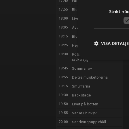
17:45
Fåret Shaun
17:55
Bluey
Strikt nö
18:00
Livs levande
18:05
Äventyrslek
18:15
Bluey
VISA DETALJ
18:25
Hej Jycke
18:30
Robin Hoods rabalder och
rackartyg
18:45
Sommarlov
18:55
De tre musketörerna
19:15
Smurfarna
19:30
Backstage
19:50
Livet på botten
19:55
Var är Chicky?
20:00
Sändningsuppehåll