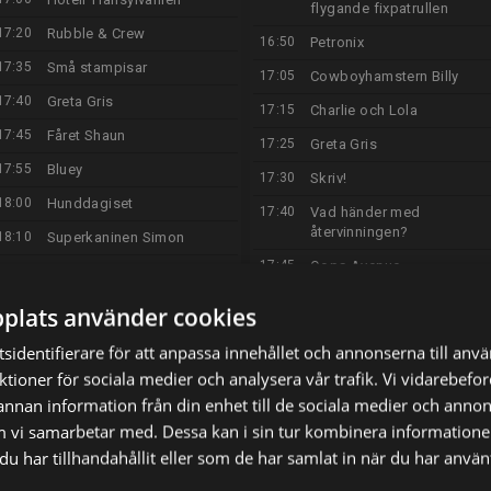
flygande fixpatrullen
17:20
Rubble & Crew
16:50
Petronix
17:35
Små stampisar
17:05
Cowboyhamstern Billy
17:40
Greta Gris
17:15
Charlie och Lola
17:45
Fåret Shaun
17:25
Greta Gris
17:55
Bluey
17:30
Skriv!
18:00
Hunddagiset
17:40
Vad händer med
återvinningen?
18:10
Superkaninen Simon
17:45
Oops Avenue
18:15
Bajsfilmen - Dolores och
Gunellens värld
17:55
Visste du?
plats använder cookies
18:20
PAW Patrol
18:00
Emil i Enånger och
sidentifierare för att anpassa innehållet och annonserna till anv
maskinerna
18:30
Robin Hoods rabalder och
nktioner för sociala medier och analysera vår trafik. Vi vidarebef
rackartyg
18:05
Doktor McStuffins
 annan information från din enhet till de sociala medier och anno
18:45
Sommarlov
18:30
Farmarligan
m vi samarbetar med. Dessa kan i sin tur kombinera informatio
18:50
Äppelberga
u har tillhandahållit eller som de har samlat in när du har använt
18:45
Sommarlov
19:00
Familjen Rysberg
18:50
Lånarna