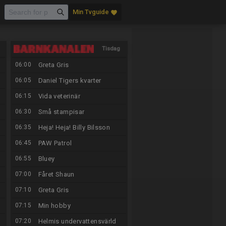
Min Tvguide
favorite
Tisdag
06:00
Greta Gris
11/8
06:05
Daniel Tigers kvarter
06:15
Vida veterinär
06:30
Små stampisar
06:35
Heja! Heja! Billy Bilsson
06:45
PAW Patrol
06:55
Bluey
07:00
Fåret Shaun
07:10
Greta Gris
07:15
Min hobby
07:20
Helmis undervattensvärld