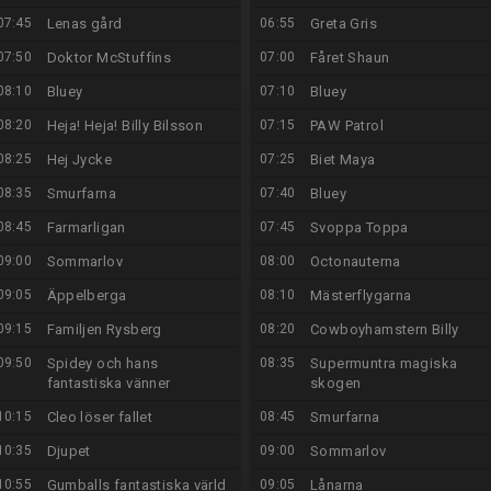
07:45
Lenas gård
06:55
Greta Gris
07:50
Doktor McStuffins
07:00
Fåret Shaun
08:10
Bluey
07:10
Bluey
08:20
Heja! Heja! Billy Bilsson
07:15
PAW Patrol
08:25
Hej Jycke
07:25
Biet Maya
08:35
Smurfarna
07:40
Bluey
08:45
Farmarligan
07:45
Svoppa Toppa
09:00
Sommarlov
08:00
Octonauterna
09:05
Äppelberga
08:10
Mästerflygarna
09:15
Familjen Rysberg
08:20
Cowboyhamstern Billy
09:50
Spidey och hans
08:35
Supermuntra magiska
fantastiska vänner
skogen
10:15
Cleo löser fallet
08:45
Smurfarna
10:35
Djupet
09:00
Sommarlov
10:55
Gumballs fantastiska värld
09:05
Lånarna