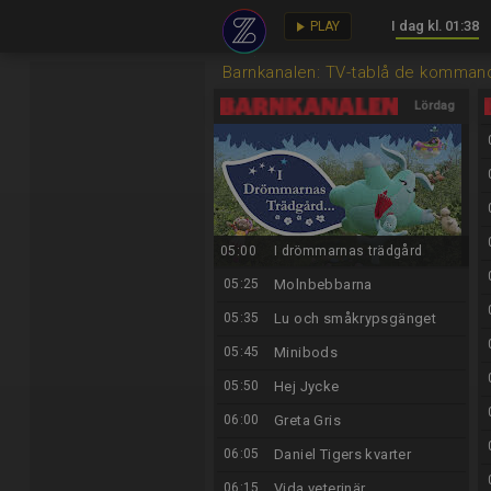
I dag kl. 01:38
key
play_arrow
PLAY
Barnkanalen: TV-tablå de komman
Lördag
8/8
05:00
I drömmarnas trädgård
05:25
Molnbebbarna
05:35
Lu och småkrypsgänget
05:45
Minibods
05:50
Hej Jycke
06:00
Greta Gris
06:05
Daniel Tigers kvarter
06:15
Vida veterinär