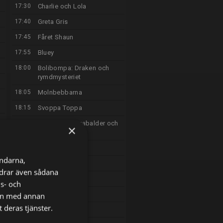
17:30
Charlie och Lola
17:40
Greta Gris
17:45
Fåret Shaun
17:55
Bluey
18:00
Bolibompa: Draken och
rymdmysteriet
18:05
Molnbebbarna
18:15
Svoppa Toppa
18:30
Robin Hoods rabalder och
×
rackartyg
18:45
Sommarlov
ändarna,
18:50
Viljas äventyr
ordrar även sådana
19:10
Smurfarna
ns- och
19:30
Backstage
nen med annan
 deras tjänster.
19:50
Livet på botten