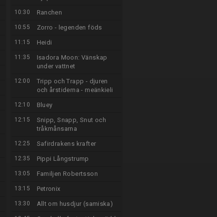
10:30
Ranchen
10:55
Zorro - legenden föds
11:15
Heidi
11:35
Isadora Moon: Vänskap
under vattnet
12:00
Tripp och Trapp - djuren
och årstiderna - meänkieli
12:10
Bluey
12:15
Snipp, Snapp, Snut och
tråkmånsarna
12:25
Safirdrakens krafter
12:35
Pippi Långstrump
13:05
Familjen Robertsson
13:15
Petronix
13:30
Allt om husdjur (samiska)