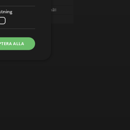
19:55
Var är Chicky?
20:00
Sändningsuppehåll
ktning
04:55
Bluey kortfilmer
PTERA ALLA