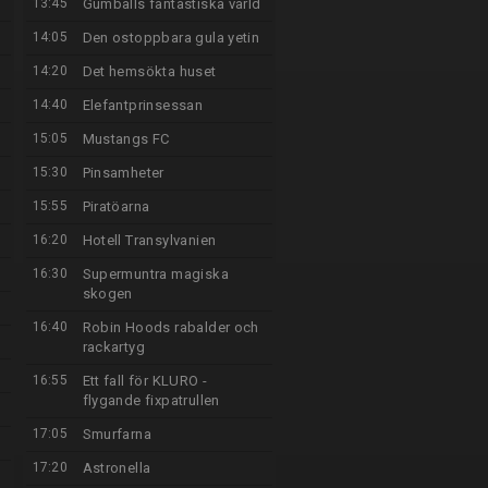
13:45
Gumballs fantastiska värld
14:05
Den ostoppbara gula yetin
14:20
Det hemsökta huset
14:40
Elefantprinsessan
15:05
Mustangs FC
15:30
Pinsamheter
15:55
Piratöarna
16:20
Hotell Transylvanien
16:30
Supermuntra magiska
skogen
16:40
Robin Hoods rabalder och
rackartyg
16:55
Ett fall för KLURO -
flygande fixpatrullen
17:05
Smurfarna
17:20
Astronella