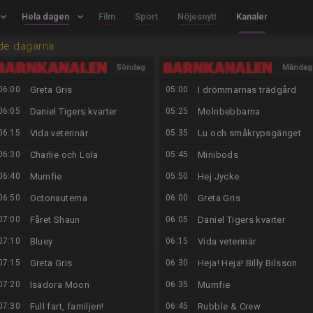
board_arrow_down
Hela dagen
keyboard_arrow_down
Film
Sport
Nöjesnytt
Kanaler
de dagarna
Söndag
Måndag
06:00
Greta Gris
05:00
I drömmarnas trädgård
9/8
10/8
06:05
Daniel Tigers kvarter
05:25
Molnbebbarna
06:15
Vida veterinär
05:35
Lu och småkrypsgänget
06:30
Charlie och Lola
05:45
Minibods
06:40
Mumfie
05:50
Hej Jycke
06:50
Octonauterna
06:00
Greta Gris
07:00
Fåret Shaun
06:05
Daniel Tigers kvarter
07:10
Bluey
06:15
Vida veterinär
07:15
Greta Gris
06:30
Heja! Heja! Billy Bilsson
07:20
Isadora Moon
06:35
Mumfie
07:30
Full fart, familjen!
06:45
Rubble & Crew