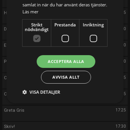
samlat in när du har använt deras tjänster.
Läs mer
Hotell Transylvanien
16:15
Strikt
Prestanda
Inriktning
Den ostoppbara gula yetin
nödvändigt
16:30
Ett fall för KLURO - flygande fixpatrullen
16:40
ACCEPTERA ALLA
Petronix
16:50
AVVISA ALLT
Cowboyhamstern Billy
17:05
VISA DETALJER
Charlie och Lola
17:15
Greta Gris
17:25
Skriv!
17:30