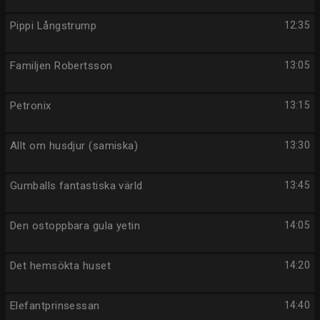
Pippi Långstrump
12:35
Familjen Robertsson
13:05
Petronix
13:15
Allt om husdjur (samiska)
13:30
Gumballs fantastiska värld
13:45
Den ostoppbara gula yetin
14:05
Det hemsökta huset
14:20
Elefantprinsessan
14:40