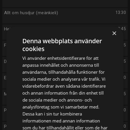
Allt om husdjur (meänkieli)
13:30
Heidi
13:45
×
Denna webbplats använder
Farmarligan
14:05
cookies
Vi använder enhetsidentifierare för att
Det hemsökta huset
14:15
anpassa innehållet och annonserna till
användarna, tillhandahålla funktioner för
Elefantprinsessan
14:40
sociala medier och analysera vår trafik. Vi
vidarebefordrar även sådana identifierare
och annan information från din enhet till
Mustangs FC
15:05
de sociala medier och annons- och
analysföretag som vi samarbetar med.
Pinsamheter
15:30
Dessa kan i sin tur kombinera
informationen med annan information
Piratöarna
15:50
som du har tillhandahållit eller som de har