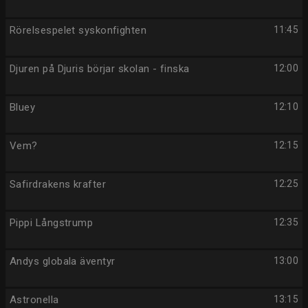
Rörelsespelet syskonfighten
11:45
Djuren på Djuris börjar skolan - finska
12:00
Bluey
12:10
Vem?
12:15
Safirdrakens krafter
12:25
Pippi Långstrump
12:35
Andys globala äventyr
13:00
Astronella
13:15