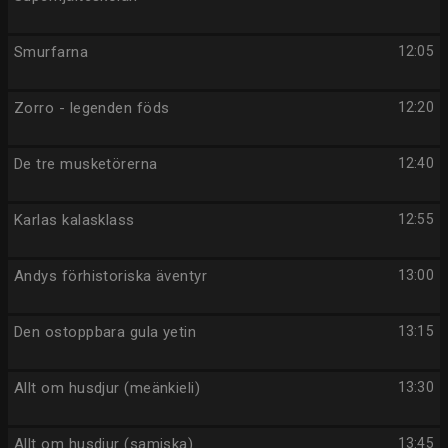
Smurfarna
12:05
Zorro - legenden föds
12:20
De tre musketörerna
12:40
Karlas kalasklass
12:55
Andys förhistoriska äventyr
13:00
Den ostoppbara gula yetin
13:15
Allt om husdjur (meänkieli)
13:30
Allt om husdjur (samiska)
13:45