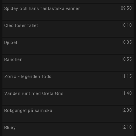
Spidey och hans fantastiska vänner
09:50
Cleo löser fallet
10:10
Djupet
10:35
Ranchen
10:55
Zorro - legenden föds
11:15
Världen runt med Greta Gris
11:40
Bokgänget på samiska
12:00
Bluey
12:10