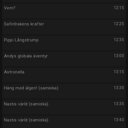
Vem?
12:15
Safirdrakens krafter
12:25
Pippi Långstrump
12:35
Andys globala äventyr
13:00
Astronella
13:15
Häng med älgen! (samiska)
13:30
Nastis värld (samiska)
13:35
Nastis värld (samiska)
13:40