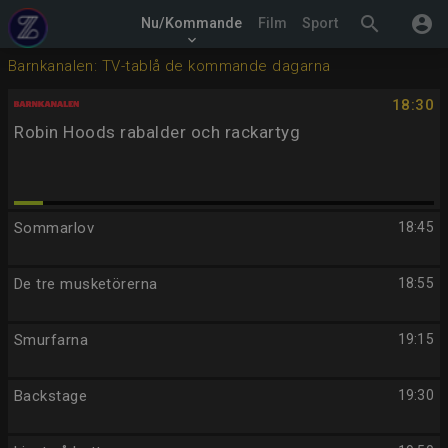
search
account_circle
Nu/Kommande
Film
Sport
keyboard_arrow_down
Barnkanalen: TV-tablå de kommande dagarna
18:30
Robin Hoods rabalder och rackartyg
Sommarlov
18:45
De tre musketörerna
18:55
Smurfarna
19:15
Backstage
19:30