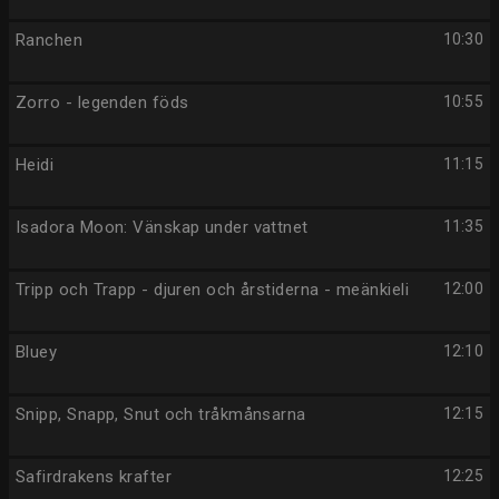
Ranchen
10:30
Zorro - legenden föds
10:55
Heidi
11:15
Isadora Moon: Vänskap under vattnet
11:35
Tripp och Trapp - djuren och årstiderna - meänkieli
12:00
Bluey
12:10
Snipp, Snapp, Snut och tråkmånsarna
12:15
Safirdrakens krafter
12:25