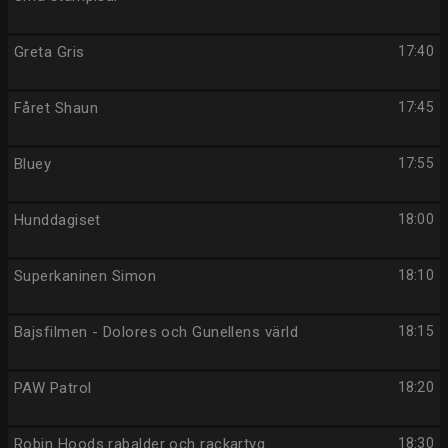
Greta Gris
17:40
Fåret Shaun
17:45
Bluey
17:55
Hunddagiset
18:00
Superkaninen Simon
18:10
Bajsfilmen - Dolores och Gunellens värld
18:15
PAW Patrol
18:20
Robin Hoods rabalder och rackartyg
18:30