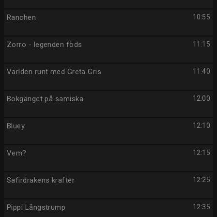
Ranchen
10:55
Zorro - legenden föds
11:15
Världen runt med Greta Gris
11:40
Bokgänget på samiska
12:00
Bluey
12:10
Vem?
12:15
Safirdrakens krafter
12:25
Pippi Långstrump
12:35