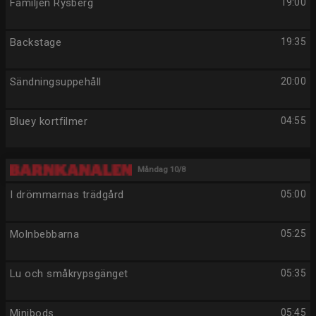
Familjen Rysberg
19:00
Backstage
19:35
Sändningsuppehåll
20:00
Bluey kortfilmer
04:55
Måndag 10/8
I drömmarnas trädgård
05:00
Molnbebbarna
05:25
Lu och småkrypsgänget
05:35
Minibods
05:45