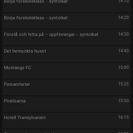
Börja förskoleklass - syntolkat
14:10
Börja förskoleklass - syntolkat
14:20
Förstå och hitta på – uppfinningar - syntolkat
14:30
Det hemsökta huset
14:40
Mustangs FC
15:00
Pinsamheter
15:25
Piratöarna
15:50
Hotell Transylvanien
16:15