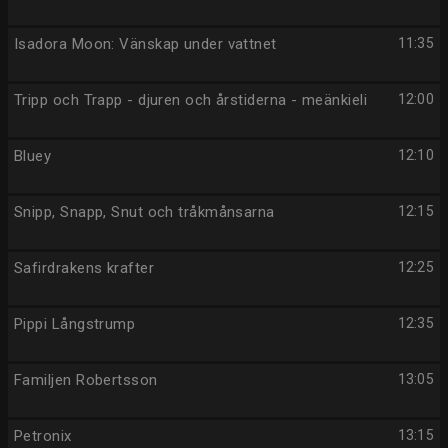
Isadora Moon: Vänskap under vattnet
11:35
Tripp och Trapp - djuren och årstiderna - meänkieli
12:00
Bluey
12:10
Snipp, Snapp, Snut och tråkmånsarna
12:15
Safirdrakens krafter
12:25
Pippi Långstrump
12:35
Familjen Robertsson
13:05
Petronix
13:15