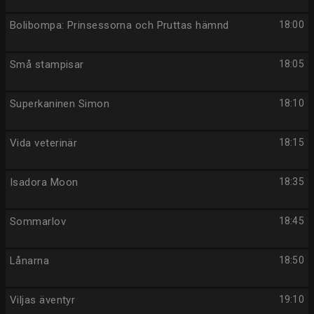
Bolibompa: Prinsessorna och Pruttas hämnd
18:00
Små stampisar
18:05
Superkaninen Simon
18:10
Vida veterinär
18:15
Isadora Moon
18:35
Sommarlov
18:45
Lånarna
18:50
Viljas äventyr
19:10