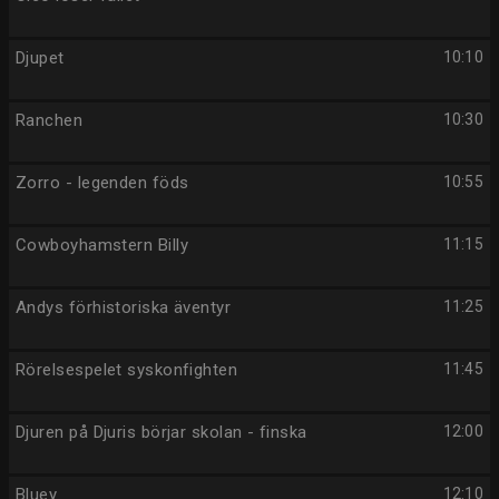
Djupet
10:10
Ranchen
10:30
Zorro - legenden föds
10:55
Cowboyhamstern Billy
11:15
Andys förhistoriska äventyr
11:25
Rörelsespelet syskonfighten
11:45
Djuren på Djuris börjar skolan - finska
12:00
Bluey
12:10