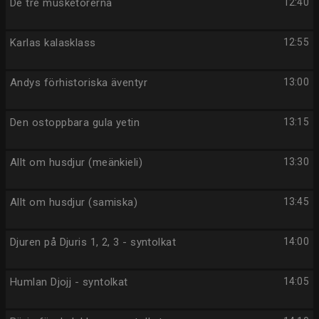
De tre musketörerna
12:40
Karlas kalasklass
12:55
Andys förhistoriska äventyr
13:00
Den ostoppbara gula yetin
13:15
Allt om husdjur (meänkieli)
13:30
Allt om husdjur (samiska)
13:45
Djuren på Djuris 1, 2, 3 - syntolkat
14:00
Humlan Djojj - syntolkat
14:05