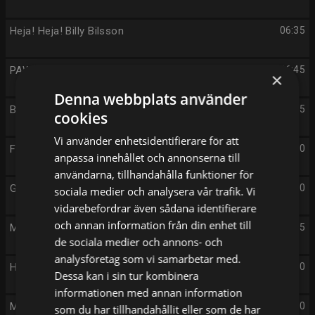
Heja! Heja! Billy Bilsson
06:35
PAW Patrol
06:45
×
Denna webbplats använder
Bluey
06:55
cookies
Vi använder enhetsidentifierare för att
Fåret Shaun
07:00
anpassa innehållet och annonserna till
användarna, tillhandahålla funktioner för
Greta Gris
07:10
sociala medier och analysera vår trafik. Vi
vidarebefordrar även sådana identifierare
och annan information från din enhet till
Min hobby
07:15
de sociala medier och annons- och
analysföretag som vi samarbetar med.
Helmis undervattensvärld
07:20
Dessa kan i sin tur kombinera
informationen med annan information
Mumfie
07:30
som du har tillhandahållit eller som de har