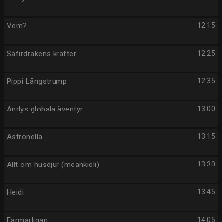
Vem?
12:15
Safirdrakens krafter
12:25
Pippi Långstrump
12:35
Andys globala äventyr
13:00
Astronella
13:15
Allt om husdjur (meänkieli)
13:30
Heidi
13:45
Farmarligan
14:05