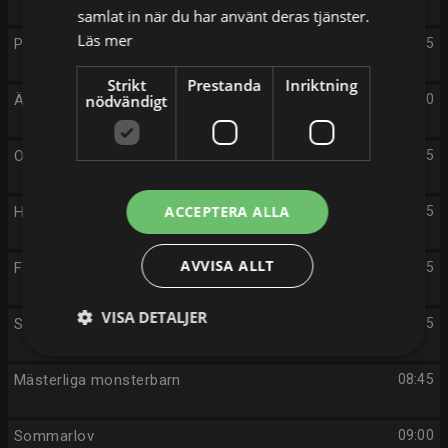
samlat in när du har använt deras tjänster.
Läs mer
Pettson och Findus på nya äventyr
07:35
Strikt
Prestanda
Inriktning
Äventyrslek
nödvändigt
07:50
Octonauterna
08:05
ACCEPTERA ALLA
Hålet i häcken
08:15
AVVISA ALLT
Farmarligan
08:25
VISA DETALJER
Smurfarna
08:35
Mästerliga monsterbarn
08:45
Sommarlov
09:00