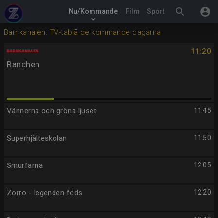
search
account_circle
Nu/Kommande
Film
Sport
keyboard_arrow_down
Barnkanalen: TV-tablå de kommande dagarna
11:20
Ranchen
Vännerna och gröna ljuset
11:45
Superhjälteskolan
11:50
Smurfarna
12:05
Zorro - legenden föds
12:20