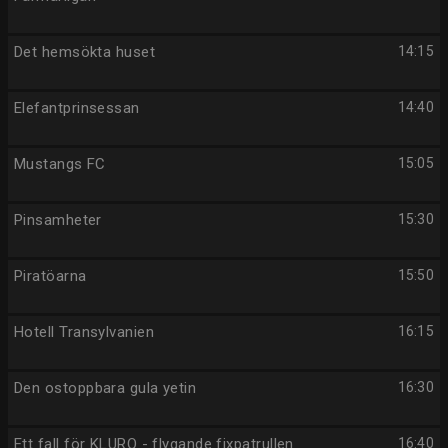
Det hemsökta huset
14:15
Elefantprinsessan
14:40
Mustangs FC
15:05
Pinsamheter
15:30
Piratöarna
15:50
Hotell Transylvanien
16:15
Den ostoppbara gula yetin
16:30
Ett fall för KLURO - flygande fixpatrullen
16:40