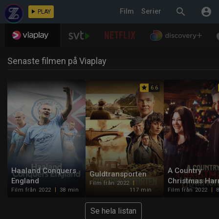
search
account_circle
Film
Serier
play_arrow
PLAY
Senaste filmen på Viaplay
star
6.6
Haaland Conquers
A Country
Guldtransporten
England
Christmas Ha
Film från 2022
Film från 2022
38 min
117 min
Film från 2022
Se hela listan