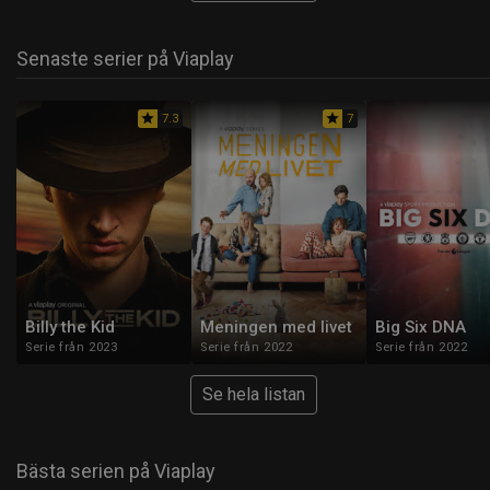
Senaste serier på Viaplay
star
star
7.3
7
Billy the Kid
Meningen med livet
Big Six DNA
Serie från 2023
Serie från 2022
Serie från 2022
Se hela listan
Bästa serien på Viaplay