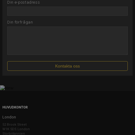
Din e-postadress
Din förfrågan
HUVUDKONTOR
London
52 Brook Street
W1K 5DS London
Storbritannien