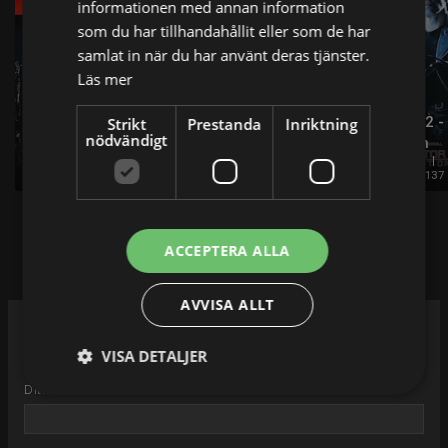
informationen med annan information
som du har tillhandahållit eller som de har
samlat in när du har använt deras tjänster.
Läs mer
Terminator 2 -
Strikt
Prestanda
Inriktning
nödvändigt
Pulp Fiction
Inception
Domedagen
Film från 1994
Film från 2010
Film från 1991
154 min
148 min
137
Se hela listan
ACCEPTERA ALLA
AVVISA ALLT
Vad handlar din fråga om
VISA DETALJER
Ditt namn