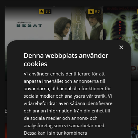
star
star
8.5
8.3
×
Denna webbplats använder
cookies
Besatt
Outlander
Riket
Vi använder enhetsidentifierare för att
Serie från 2020
Serie från 2014
Serie från 1994
anpassa innehållet och annonserna till
användarna, tillhandahålla funktioner för
Se hela listan
sociala medier och analysera vår trafik. Vi
vidarebefordrar även sådana identifierare
Bästa film på Viaplay
och annan information från din enhet till
de sociala medier och annons- och
analysföretag som vi samarbetar med.
star
star
8.8
8.8
Dessa kan i sin tur kombinera