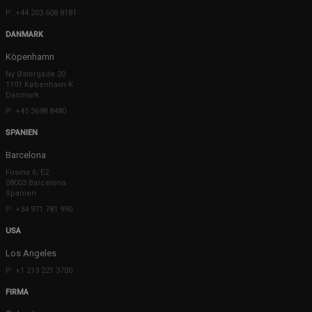
P: +44 203 608 8181
DANMARK
Köpenhamn
Ny Østergade 20
1101 København K
Danmark
P: +45 3698 8480
SPANIEN
Barcelona
Fusina 6, E2
08003 Barcelona
Spanien
P: +34 971 781 990
USA
Los Angeles
P: +1 213 221 3700
FIRMA