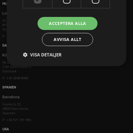
HUVUDKONTOR
London
52 Brook Street
ACCEPTERA ALLA
W1K 5DS London
Storbritannien
P: +44 203 608 8181
AVVISA ALLT
DANMARK
VISA DETALJER
Köpenhamn
Ny Østergade 20
1101 København K
Danmark
P: +45 3698 8480
SPANIEN
Barcelona
Fusina 6, E2
08003 Barcelona
Spanien
P: +34 971 781 990
USA