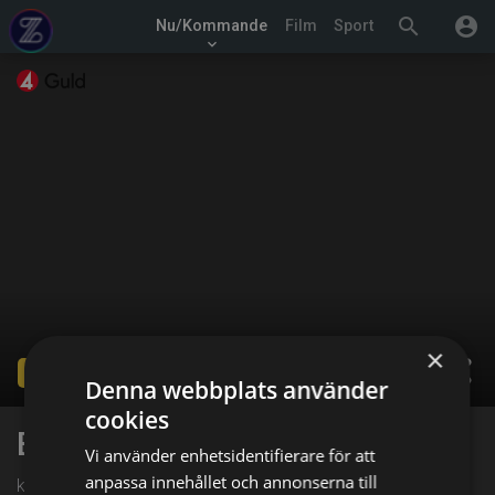
search
account_circle
Nu/Kommande
Film
Sport
keyboard_arrow_down
×
share
Ended
Denna webbplats använder
cookies
Beverly Hills
Vi använder enhetsidentifierare för att
anpassa innehållet och annonserna till
kl. 13:00 på TV4 Guld