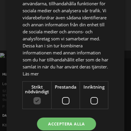
användarna, tillhandahålla funktioner för
sociala medier och analysera vår trafik. Vi
Dela på
vidarebefordrar även sådana identifierare
och annan information från din enhet till
de sociala medier och annons- och
Facebook
X
E-postadress
analysföretag som vi samarbetar med.
Dessa kan i sin tur kombinera
informationen med annan information
som du har tillhandahållit eller som de har
samlat in när du har använt deras tjänster.
Läs mer
HUVUDKONTOR
London
Strikt
Prestanda
Inriktning
nödvändigt
52 Brook Street
W1K 5DS London
Storbritannien
P: +44 203 608 8181
DANMARK
ACCEPTERA ALLA
Köpenhamn