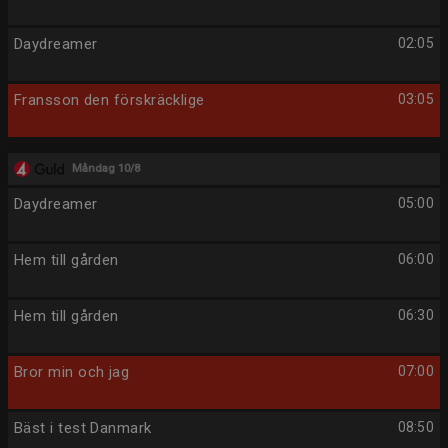
Daydreamer
02:05
Fransson den förskräcklige
03:05
Måndag 10/8
Daydreamer
05:00
Hem till gården
06:00
Hem till gården
06:30
Bror min och jag
07:00
Bäst i test Danmark
08:50