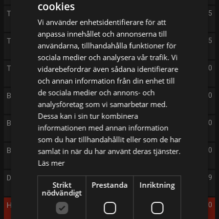
cookies
The Rookie
20:05
Vi använder enhetsidentifierare för att
anpassa innehållet och annonserna till
The Rookie
21:05
användarna, tillhandahålla funktioner för
sociala medier och analysera vår trafik. Vi
The Hardacres
vidarebefordrar även sådana identifierare
22:00
och annan information från din enhet till
de sociala medier och annons- och
Beverly Hills
23:00
analysföretag som vi samarbetar med.
Dessa kan i sin tur kombinera
Beverly Hills
00:00
informationen med annan information
som du har tillhandahållit eller som de har
Beverly Hills
samlat in när du har använt deras tjänster.
01:00
Läs mer
Daydreamer
01:59
Strikt
Prestanda
Inriktning
nödvändigt
Han glömde henne aldrig
03:00