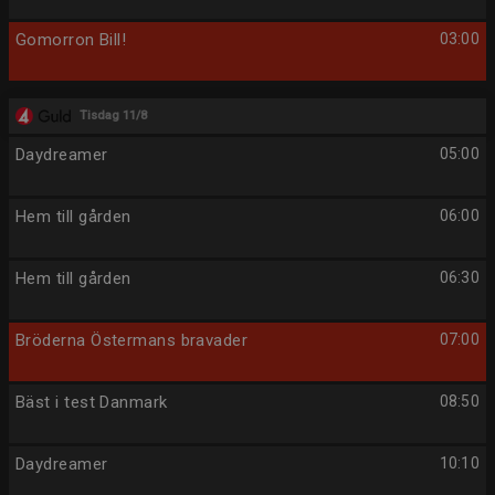
Gomorron Bill!
03:00
Tisdag 11/8
Daydreamer
05:00
Hem till gården
06:00
Hem till gården
06:30
Bröderna Östermans bravader
07:00
Bäst i test Danmark
08:50
Daydreamer
10:10