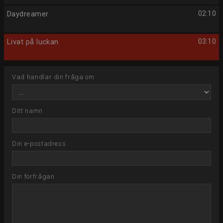
Daydreamer
02:10
Livat på luckan
03:10
Vad handlar din fråga om
Ditt namn
Din e-postadress
Din förfrågan