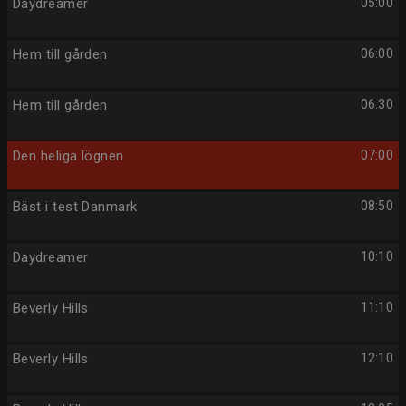
Daydreamer
05:00
Hem till gården
06:00
Hem till gården
06:30
Den heliga lögnen
07:00
Bäst i test Danmark
08:50
Daydreamer
10:10
Beverly Hills
11:10
Beverly Hills
12:10