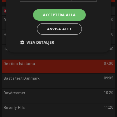
Onsdag 12/8
ACCEPTERA ALLA
Daydreamer
05:00
AVVISA ALLT
Hem till gården
06:00
VISA DETALJER
Hem till gården
06:30
De röda hästarna
07:00
Bäst i test Danmark
09:05
Daydreamer
10:20
Beverly Hills
11:20