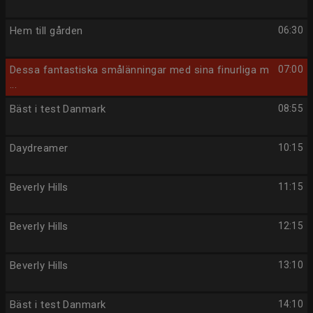
Hem till gården
06:30
Dessa fantastiska smålänningar med sina finurliga m
07:00
...
Bäst i test Danmark
08:55
Daydreamer
10:15
Beverly Hills
11:15
Beverly Hills
12:15
Beverly Hills
13:10
Bäst i test Danmark
14:10