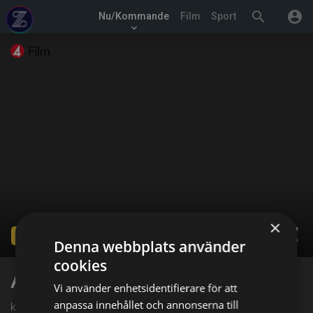
search
account_circle
Nu/Kommande
Film
Sport
keyboard_arrow_down
×
share
Ended
Denna webbplats använder
cookies
Anna
Vi använder enhetsidentifierare för att
anpassa innehållet och annonserna till
kl. 01:05 på TV4 Film