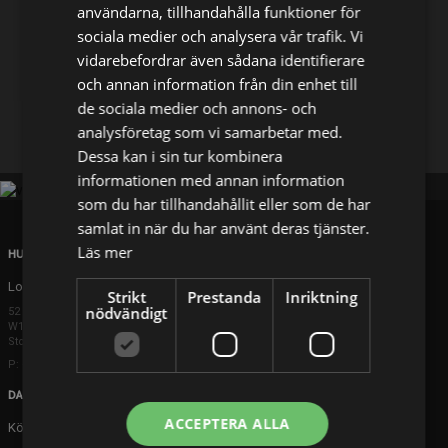
användarna, tillhandahålla funktioner för
sociala medier och analysera vår trafik. Vi
Dela på
vidarebefordrar även sådana identifierare
och annan information från din enhet till
de sociala medier och annons- och
Facebook
X
E-postadress
analysföretag som vi samarbetar med.
Dessa kan i sin tur kombinera
informationen med annan information
som du har tillhandahållit eller som de har
samlat in när du har använt deras tjänster.
Läs mer
HUVUDKONTOR
London
Strikt
Prestanda
Inriktning
nödvändigt
52 Brook Street
W1K 5DS London
Storbritannien
P: +44 203 608 8181
DANMARK
ACCEPTERA ALLA
Köpenhamn