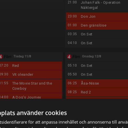
21:00
Johan Falk - Operation
Näktergal
23:00
Don Jon
01:00
Den gränslöse
03:35
On Set
04:10
On Set
Tisdag 11/8
Onsdag 12/8
07:20
Red
05:10
On Set
09:30
Vit oleander
05:50
On Set
11:55
The Movie Star and the
06:25
Åsa-Nisse
Cowboy
08:25
Red 2
14:00
A Dog's Journey
10:40
The Happiness Playbook
16:10
Bombshell - När tystnaden
12:40
A Royal Recipe for Love
plats använder cookies
bryts
14:35
Team Bride
18:30
En runda till
sidentifierare för att anpassa innehållet och annonserna till anv
16:35
The Wedding Contest