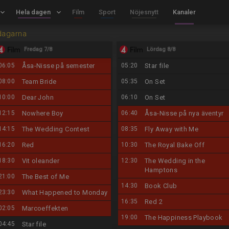
board_arrow_down
Hela dagen
keyboard_arrow_down
Film
Sport
Nöjesnytt
Kanaler
dagarna
Fredag 7/8
Lördag 8/8
06:05
Åsa-Nisse på semester
05:20
Star file
08:00
Team Bride
05:35
On Set
10:00
Dear John
06:10
On Set
12:15
Nowhere Boy
06:40
Åsa-Nisse på nya äventyr
14:15
The Wedding Contest
08:35
Fly Away with Me
16:20
Red
10:30
The Royal Bake Off
18:30
Vit oleander
12:30
The Wedding in the
Hamptons
21:00
The Best of Me
14:30
Book Club
23:30
What Happened to Monday
16:35
Red 2
02:05
Marcoeffekten
19:00
The Happiness Playbook
04:45
Star file