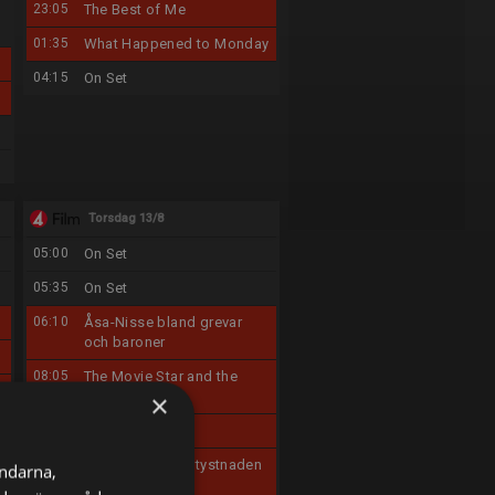
23:05
The Best of Me
01:35
What Happened to Monday
04:15
On Set
Torsdag 13/8
05:00
On Set
05:35
On Set
06:10
Åsa-Nisse bland grevar
och baroner
08:05
The Movie Star and the
Cowboy
×
10:10
A Dog's Journey
12:20
Bombshell - När tystnaden
ändarna,
bryts