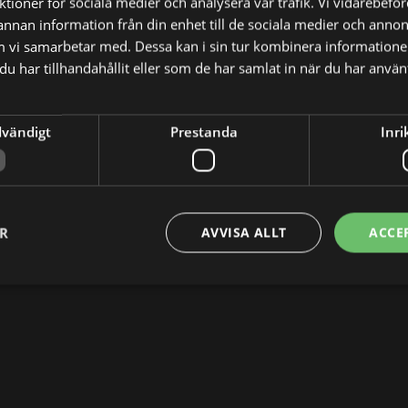
nktioner för sociala medier och analysera vår trafik. Vi vidarebef
21:00
The Whistleblower
 annan information från din enhet till de sociala medier och anno
18:35
Wonder
23:20
What Happened to Monday
m vi samarbetar med. Dessa kan i sin tur kombinera informatio
21:00
Kvinnan i rummet
01:50
The Best of Me
u har tillhandahållit eller som de har samlat in när du har använt
23:00
Anna
04:15
On Set
01:25
Destroyer
04:50
Star file
dvändigt
Prestanda
Inri
04:05
On Set
04:35
On Set
ER
AVVISA ALLT
ACCE