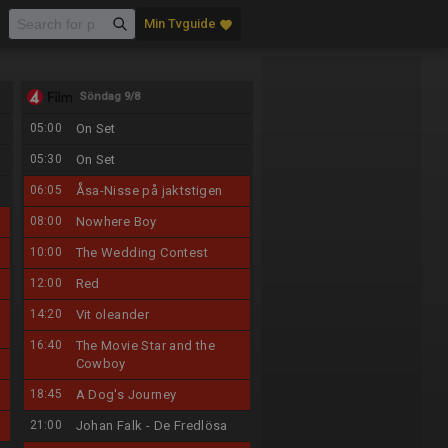
Min Tvguide
favorite
Söndag 9/8
05:00
On Set
05:30
On Set
06:05
Åsa-Nisse på jaktstigen
08:00
Nowhere Boy
10:00
The Wedding Contest
12:00
Red
14:20
Vit oleander
16:40
The Movie Star and the
Cowboy
18:45
A Dog's Journey
21:00
Johan Falk - De Fredlösa