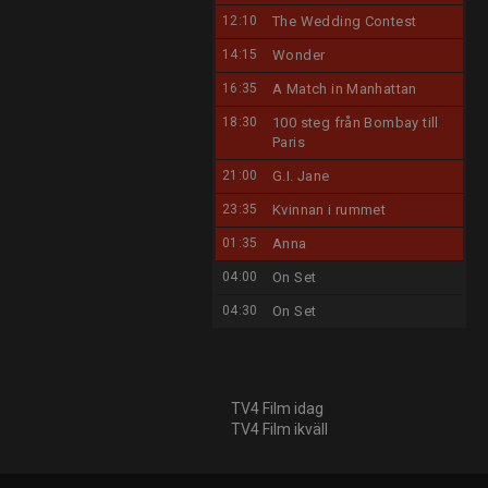
12:10
The Wedding Contest
14:15
Wonder
16:35
A Match in Manhattan
18:30
100 steg från Bombay till
Paris
21:00
G.I. Jane
23:35
Kvinnan i rummet
01:35
Anna
04:00
On Set
04:30
On Set
TV4 Film idag
TV4 Film ikväll