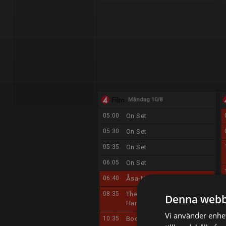
Måndag 10/8
05:00
On Set
05:30
On Set
05:35
On Set
06:05
On Set
06:40
Åsa-Nisse på hal is
08:35
The Wedding in the
Denna webb
Hamptons
Vi använder enhet
10:35
Book Club