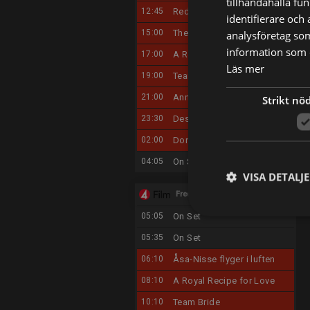
tillhandahålla fu
12:45
Red 2
identifierare och
15:00
The Happiness Playbook
analysföretag so
information som d
17:00
A Royal Recipe for Love
Läs mer
19:00
Team Bride
21:00
Anna
Strikt nö
23:30
Destroyer
02:00
Don Jon
04:05
On Set
VISA DETALJ
Fredag 14/8
05:05
On Set
05:35
On Set
06:10
Åsa-Nisse flyger i luften
08:10
A Royal Recipe for Love
10:10
Team Bride