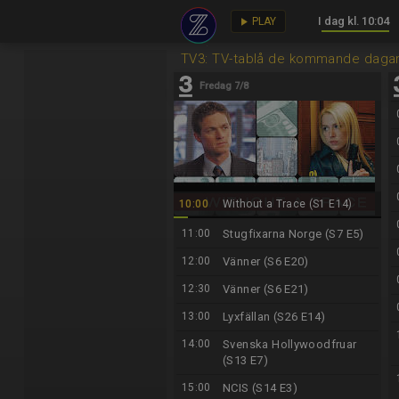
I dag kl. 10:04
key
play_arrow
PLAY
TV3: TV-tablå de kommande daga
Fredag 7/8
10:00
Without a Trace (S1 E14)
11:00
Stugfixarna Norge (S7 E5)
12:00
Vänner (S6 E20)
12:30
Vänner (S6 E21)
13:00
Lyxfällan (S26 E14)
14:00
Svenska Hollywoodfruar
(S13 E7)
15:00
NCIS (S14 E3)