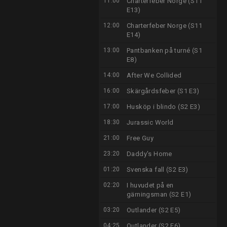
11:00
Charterfeber Norge (S11
E13)
12:00
Charterfeber Norge (S11
E14)
13:00
Pantbanken på turné (S1
E8)
14:00
After We Collided
16:00
Skärgårdsfeber (S1 E3)
17:00
Husköp i blindo (S2 E3)
18:30
Jurassic World
21:00
Free Guy
23:20
Daddy's Home
01:20
Svenska fall (S2 E3)
02:20
I huvudet på en
gärningsman (S2 E1)
03:20
Outlander (S2 E5)
04:25
Outlander (S2 E6)