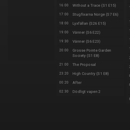
16:00
Without a Trace (S1 E15)
17:00
Stugfixarna Norge (S7 E6)
18:00
Lyxfällan (S26 E15)
19:00
Vänner (S6 E22)
19:30
Vänner (S6 E23)
20:00
Grosse Pointe Garden
Society (S1 E8)
21:00
The Proposal
23:20
High Country (S1 E8)
00:20
After
02:30
Dödligt vapen 2