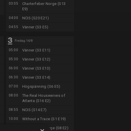
03:05
Charterfeber Norge (S13
E9)
04:00
NCIS (S20 E21)
04:55
Vänner (S3 E5)
Fredag 14/8
05:00
Vänner (S3 E11)
05:30
Vänner (S3 E12)
06:00
Vänner (S3 E13)
06:30
Vänner (S3 E14)
07:00
Högspänning (S6 E5)
08:00
The Real Housewives of
Atlanta (S16 E2)
08:55
NCIS (S14 E7)
10:00
Without a Trace (S1 E19)
11:00
Stugfixarna Norge (S8 E2)
×