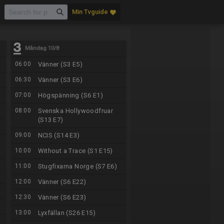
Min Tvguide
favorite
Måndag 10/8
06:00
Vänner (S3 E5)
06:30
Vänner (S3 E6)
07:00
Högspänning (S6 E1)
08:00
Svenska Hollywoodfruar
(S13 E7)
09:00
NCIS (S14 E3)
10:00
Without a Trace (S1 E15)
11:00
Stugfixarna Norge (S7 E6)
12:00
Vänner (S6 E22)
12:30
Vänner (S6 E23)
13:00
Lyxfällan (S26 E15)