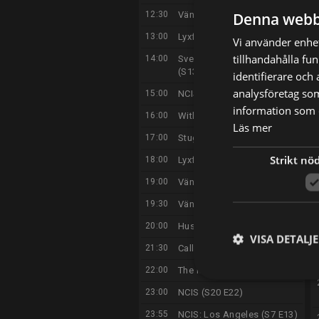
Denna webb
12:30
Vänner (S6 E25)
13:00
Lyxfällan (S26 E16)
Vi använder enhet
tillhandahålla fu
14:00
Svenska Hollywoodfruar
(S13 E9)
identifierare och
analysföretag so
15:00
NCIS (S14 E5)
information som d
16:00
Without a Trace (S1 E17)
Läs mer
17:00
Stugfixarna Norge (S7 E8)
Strikt nö
18:00
Lyxfällan (S27 E1)
19:00
Vänner (S7 E1)
19:30
Vänner (S7 E2)
20:00
Husköp i blindo (S2 E3)
VISA DETALJ
21:30
Call me Dad (S1 E4)
22:00
The Miniature Wife (S1 E1)
23:00
NCIS (S20 E22)
23:55
NCIS: Los Angeles (S7 E13)