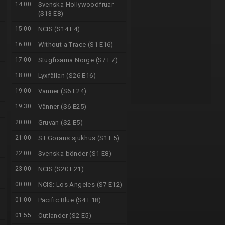
14:00
Svenska Hollywoodfruar
(S13 E8)
15:00
NCIS (S14 E4)
16:00
Without a Trace (S1 E16)
17:00
Stugfixarna Norge (S7 E7)
18:00
Lyxfällan (S26 E16)
19:00
Vänner (S6 E24)
19:30
Vänner (S6 E25)
20:00
Gruvan (S2 E5)
21:00
S:t Görans sjukhus (S1 E5)
22:00
Svenska bönder (S1 E8)
23:00
NCIS (S20 E21)
00:00
NCIS: Los Angeles (S7 E12)
01:00
Pacific Blue (S4 E18)
01:55
Outlander (S2 E5)