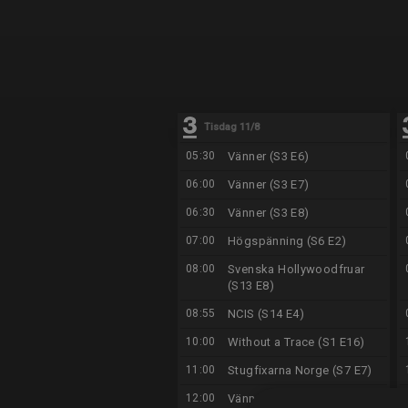
Tisdag 11/8
05:30
Vänner (S3 E6)
06:00
Vänner (S3 E7)
06:30
Vänner (S3 E8)
07:00
Högspänning (S6 E2)
08:00
Svenska Hollywoodfruar
(S13 E8)
08:55
NCIS (S14 E4)
10:00
Without a Trace (S1 E16)
11:00
Stugfixarna Norge (S7 E7)
12:00
Vänner (S6 E24)