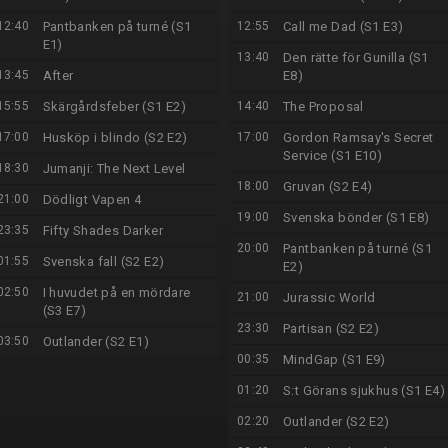
12:40
Pantbanken på turné (S1
12:55
Call me Dad (S1 E3)
E1)
13:40
Den rätte för Gunilla (S1
13:45
After
E8)
15:55
Skärgårdsfeber (S1 E2)
14:40
The Proposal
17:00
Husköp i blindo (S2 E2)
17:00
Gordon Ramsay's Secret
Service (S1 E10)
18:30
Jumanji: The Next Level
18:00
Gruvan (S2 E4)
21:00
Dödligt Vapen 4
19:00
Svenska bönder (S1 E8)
23:35
Fifty Shades Darker
20:00
Pantbanken på turné (S1
01:55
Svenska fall (S2 E2)
E2)
02:50
I huvudet på en mördare
21:00
Jurassic World
(S3 E7)
23:30
Partisan (S2 E2)
03:50
Outlander (S2 E1)
00:35
MindGap (S1 E9)
01:20
S:t Görans sjukhus (S1 E4)
02:20
Outlander (S2 E2)