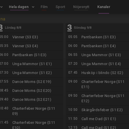
board_arrow_down
Hela dagen
keyboard_arrow_down
Film
Sport
Nöjesnytt
Kanaler
rna
Lördag 8/8
Söndag 9/8
05:00
Vänner (S3 E3)
05:05
Pantbanken (S1 E3)
05:35
Vänner (S3 E4)
06:00
Pantbanken (S1 E4)
06:00
Pantbanken (S1 E3)
06:55
Unga Mammor (S1 E3)
07:00
Unga Mammor (S1 E1)
07:20
Unga Mammor (S1 E4)
07:30
Unga Mammor (S1 E2)
07:45
Husköp i blindo (S2 E2)
07:55
Dance Moms (S2 E19)
09:00
Charterfeber Norge (S11
E11)
08:45
Dance Moms (S2 E20)
09:50
Charterfeber Norge (S11
09:40
Dance Moms (S2 E21)
E12)
10:40
Charterfeber Norge (S11
10:50
Skärgårdsfeber (S1 E2)
E9)
11:50
Call me Dad (S1 E1)
11:45
Charterfeber Norge (S11
E10)
12:15
Call me Dad (S1 E2)