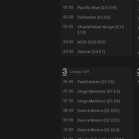
00:55
Pacific Blue (S4 E19)
02:00
Outlander (S2 E6)
03:05
Charterfeber Norge (S13
E10)
04:00
NCIS (S20 E22)
04:55
Vänner (S3 E7)
Lördag 15/8
06:00
Pantbanken (S1 E5)
07:00
Unga Mammor (S1 E5)
07:30
Unga Mammor (S1 E6)
08:00
Dance Moms (S2 E22)
09:00
Dance Moms (S2 E23)
10:00
Dance Moms (S2 E24)