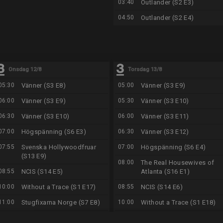
03:40
Outlander (S2 E3)
04:50
Outlander (S2 E4)
Onsdag 12/8
Torsdag 13/8
05:30
Vänner (S3 E8)
05:00
Vänner (S3 E9)
06:00
Vänner (S3 E9)
05:30
Vänner (S3 E10)
06:30
Vänner (S3 E10)
06:00
Vänner (S3 E11)
07:00
Högspänning (S6 E3)
06:30
Vänner (S3 E12)
07:55
Svenska Hollywoodfruar
07:00
Högspänning (S6 E4)
(S13 E9)
08:00
The Real Housewives of
08:55
NCIS (S14 E5)
Atlanta (S16 E1)
10:00
Without a Trace (S1 E17)
08:55
NCIS (S14 E6)
11:00
Stugfixarna Norge (S7 E8)
10:00
Without a Trace (S1 E18)
12:00
Vänner (S7 E1)
11:00
Stugfixarna Norge (S8 E1)