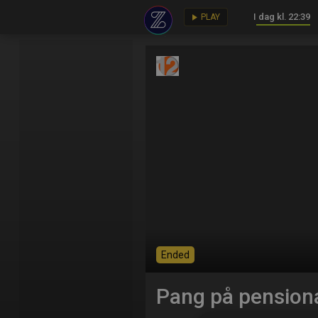
I dag kl. 22:39
key
play_arrow
PLAY
Ended
Pang på pension