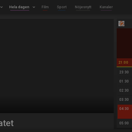
board_arrow_down
Hela dagen
keyboard_arrow_down
Film
Sport
Nöjesnytt
Kanaler
21:00
23:30
01:30
02:30
03:30
04:30
atet
05:00