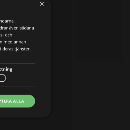
×
ändarna,
ordrar även sådana
ns- och
nen med annan
 deras tjänster.
ktning
PTERA ALLA