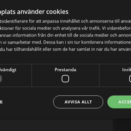
plats använder cookies
sidentifierare för att anpassa innehållet och annonserna till anv
nktioner för sociala medier och analysera vår trafik. Vi vidarebef
X
E-postadress
 annan information från din enhet till de sociala medier och anno
m vi samarbetar med. Dessa kan i sin tur kombinera informatio
u har tillhandahållit eller som de har samlat in när du har använt
dvändigt
Prestanda
Inri
ER
AVVISA ALLT
ACCE