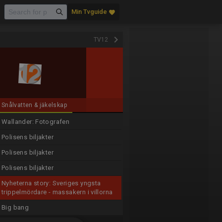
Min Tvguide
favorite
keyboard_arrow_right
TV12
Snålvatten & jäkelskap
Wallander: Fotografen
Polisens biljakter
Polisens biljakter
Polisens biljakter
Nyheterna story: Sveriges yngsta
trippelmördare - massakern i villorna
Big bang