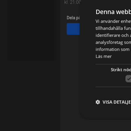
kl. 21:00 på TV12
Denna webb
Dela på
Vi använder enhet
tillhandahålla fu
Facebook
identifierare och
analysföretag so
information som d
Läs mer
Strikt nö
VISA DETALJ