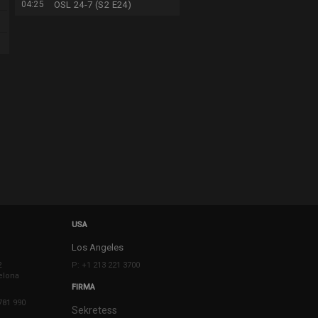
04:25
OSL 24-7 (S2 E24)
USA
Los Angeles
2
P: +1 213 221 3700
elona
FIRMA
781 990
Sekretess