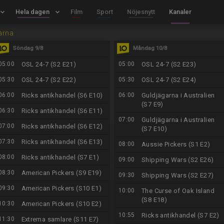
board_arrow_down
Hela dagen
keyboard_arrow_down
Film
Sport
Nöjesnytt
Kanaler
arna
Söndag 9/8
Måndag 10/8
05:00
OSL 24-7 (S2 E21)
05:00
OSL 24-7 (S2 E23)
05:30
OSL 24-7 (S2 E22)
05:30
OSL 24-7 (S2 E24)
06:00
Ricks antikhandel (S6 E10)
06:00
Guldjägarna i Australien
(S7 E9)
06:30
Ricks antikhandel (S6 E11)
07:00
Guldjägarna i Australien
07:00
Ricks antikhandel (S6 E12)
(S7 E10)
07:30
Ricks antikhandel (S6 E13)
08:00
Aussie Pickers (S1 E2)
08:00
Ricks antikhandel (S7 E1)
09:00
Shipping Wars (S2 E26)
08:30
American Pickers (S9 E19)
09:30
Shipping Wars (S2 E27)
09:30
American Pickers (S10 E1)
10:00
The Curse of Oak Island
(S8 E18)
10:30
American Pickers (S10 E2)
10:55
Ricks antikhandel (S7 E2)
11:30
Extrema samlare (S11 E7)