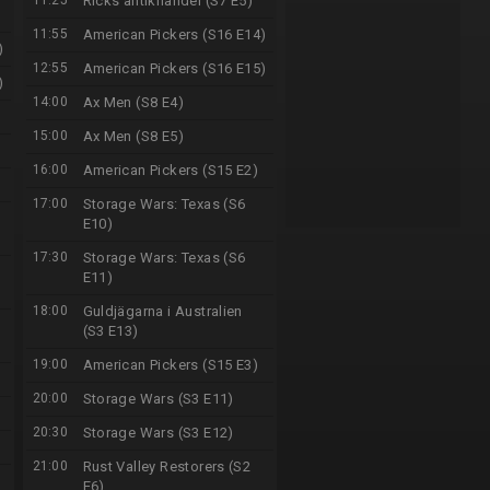
11:25
Ricks antikhandel (S7 E5)
11:55
American Pickers (S16 E14)
)
12:55
American Pickers (S16 E15)
)
14:00
Ax Men (S8 E4)
15:00
Ax Men (S8 E5)
16:00
American Pickers (S15 E2)
17:00
Storage Wars: Texas (S6
E10)
17:30
Storage Wars: Texas (S6
E11)
18:00
Guldjägarna i Australien
(S3 E13)
19:00
American Pickers (S15 E3)
20:00
Storage Wars (S3 E11)
20:30
Storage Wars (S3 E12)
21:00
Rust Valley Restorers (S2
E6)