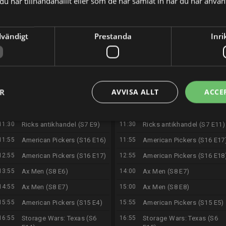
u har tillhandahållit eller som de har samlat in när du har använt
06:55
Guldjägarna i Australien
07:00
Guldjägarna i Australien
(S7 E13)
(S7 E14)
dvändigt
Prestanda
Inri
07:55
Aussie Pickers (S1 E5)
08:00
Aussie Pickers (S1 E6)
09:00
Shipping Wars (S3 E2)
09:00
Shipping Wars (S3 E3)
09:30
Shipping Wars (S3 E3)
09:30
Shipping Wars (S3 E4)
10:00
The Curse of Oak Island
10:00
The Curse of Oak Island
ER
AVVISA ALLT
ACCE
(S8 E21)
(S8 E22)
10:55
Ricks antikhandel (S7 E8)
10:55
Ricks antikhandel (S7 E10)
11:30
Ricks antikhandel (S7 E9)
11:30
Ricks antikhandel (S7 E11)
11:55
American Pickers (S16 E16)
11:55
American Pickers (S16 E17
12:55
American Pickers (S16 E17)
12:55
American Pickers (S16 E18
13:55
Ax Men (S8 E6)
14:00
Ax Men (S8 E7)
14:55
Ax Men (S8 E7)
15:00
Ax Men (S8 E8)
15:55
American Pickers (S15 E4)
15:55
American Pickers (S15 E5)
16:55
Storage Wars: Texas (S6
16:55
Storage Wars: Texas (S6