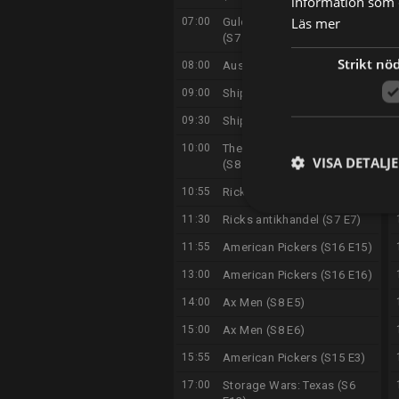
information som d
Läs mer
07:00
Guldjägarna i Australien
(S7 E12)
Strikt nö
08:00
Aussie Pickers (S1 E4)
09:00
Shipping Wars (S3 E1)
09:30
Shipping Wars (S3 E2)
10:00
The Curse of Oak Island
VISA DETALJ
(S8 E20)
10:55
Ricks antikhandel (S7 E6)
11:30
Ricks antikhandel (S7 E7)
11:55
American Pickers (S16 E15)
13:00
American Pickers (S16 E16)
14:00
Ax Men (S8 E5)
15:00
Ax Men (S8 E6)
15:55
American Pickers (S15 E3)
17:00
Storage Wars: Texas (S6