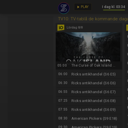
I dag kl. 03:34
key
play_arrow
PLAY
TV10: TV-tablå de kommande dag
Lördag 8/8
05:00
The Curse of Oak Island ...
06:00
Ricks antikhandel (S6 E5)
06:30
Ricks antikhandel (S6 E6)
06:55
Ricks antikhandel (S6 E7)
07:25
Ricks antikhandel (S6 E8)
07:55
Ricks antikhandel (S6 E9)
08:30
American Pickers (S9 E18)
09:30
American Pickers (S9 E19)