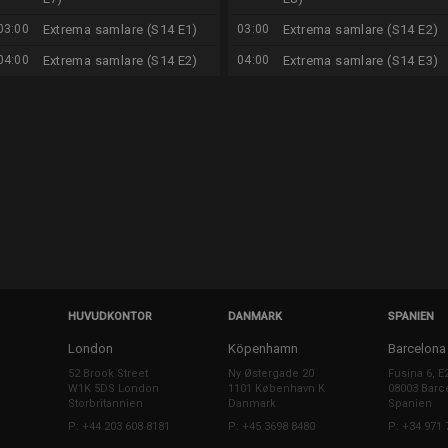
03:00
Extrema samlare (S14 E1)
03:00
Extrema samlare (S14 E2)
04:00
Extrema samlare (S14 E2)
04:00
Extrema samlare (S14 E3)
HUVUDKONTOR
DANMARK
SPANIEN
London
Köpenhamn
Barcelona
52 Brook Street
Ny Østergade 20
Fusina 6, E
W1K 5DS London
1101 København K
08003 Barc
Storbritannien
Danmark
Spanien
P: +44 203 608 8181
P: +45 3698 8480
P: +34 971 