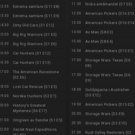
11:30
Ricks antikhandel (S7 E3)
12:30
Extrema samlare (S11 E8)
12:00
American Pickers (S16 E13
13:30
Extrema samlare (S11 E9)
13:00
American Pickers (S16 E14
14:30
Dirty Old Cars (S1 E12)
14:00
Ax Men (S8 E3)
15:00
Big Rig Warriors (S1 E5)
15:00
Ax Men (S8 E4)
15:30
Big Rig Warriors (S1 E6)
16:00
American Pickers (S15 E1)
16:00
Car Hunters (S1 E12)
17:00
Storage Wars: Texas (S6
16:30
Car Hunters (S1 E13)
E8)
17:00
The American Runestone
17:30
Storage Wars: Texas (S6
(S2 E6)
E9)
18:00
Lost Car Rescue (S1 E5)
18:00
Guldjägarna i Australien
(S3 E12)
19:00
Norska truckers (S2 E1)
19:00
American Pickers (S15 E2)
20:00
History's Greatest
Mysteries (S6 E17)
20:00
Storage Wars (S3 E9)
21:00
Omgiven av fiender (S1 E5)
20:30
Storage Wars (S3 E10)
22:00
Secret Nazi Expeditions
21:00
Rust Valley Restorers (S2
(S1 E2)