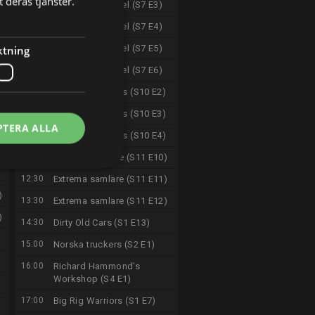
 deras tjänster.
06:30
Ricks antikhandel (S7 E3)
06:55
Ricks antikhandel (S7 E4)
ktning
07:30
Ricks antikhandel (S7 E5)
07:55
Ricks antikhandel (S7 E6)
08:30
American Pickers (S10 E2)
09:30
American Pickers (S10 E3)
PTERA ALLA
10:30
American Pickers (S10 E4)
11:30
Extrema samlare (S11 E10)
12:30
Extrema samlare (S11 E11)
)
13:30
Extrema samlare (S11 E12)
)
14:30
Dirty Old Cars (S1 E13)
15:00
Norska truckers (S2 E1)
16:00
Richard Hammond's
Workshop (S4 E1)
17:00
Big Rig Warriors (S1 E7)