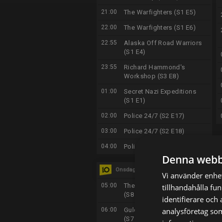
21:00
The Warfighters (S1 E5)
22:00
The Warfighters (S1 E6)
22:55
Alaska Off Road Warriors
(S1 E4)
23:55
Richard Hammond's
Workshop (S3 E8)
01:00
Secret Nazi Expeditions
(S1 E1)
02:00
Police 24/7 (S2 E17)
03:00
Police 24/7 (S2 E18)
04:00
Police 24/7 (S2 E19)
Denna webb
Onsdag 12/8
Vi använder enhet
05:00
The Curse of Oak Island
tillhandahålla fu
(S8 E19)
identifierare och
analysföretag so
06:00
Guldjägarna i Australien
(S7 E11)