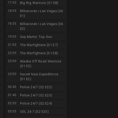
17:30
Big Rig Warriors (S1 E8)
18:00
Bilbaronen i Las Vegas (S6
E1)
18:35
Bilbaronen i Las Vegas (S6
E2)
19:00
Guy Martin: Top Gun
21:00
The Warfighters (S1 E7)
22:00
The Warfighters (S1 E8)
23:00
Alaska Off Road Warriors
(S1 E5)
23:50
Secret Nazi Expeditions
(S1 E2)
00:45
Police 24/7 (S2 E22)
01:45
Police 24/7 (S2 E23)
02:50
Police 24/7 (S2 E24)
03:55
OSL 24-7 (S2 E23)