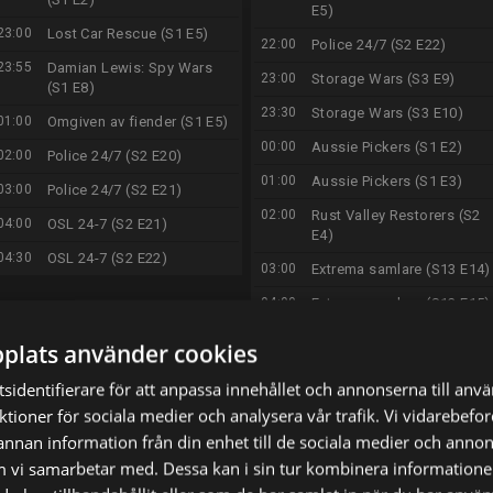
E5)
23:00
Lost Car Rescue (S1 E5)
22:00
Police 24/7 (S2 E22)
23:55
Damian Lewis: Spy Wars
23:00
Storage Wars (S3 E9)
(S1 E8)
23:30
Storage Wars (S3 E10)
01:00
Omgiven av fiender (S1 E5)
00:00
Aussie Pickers (S1 E2)
02:00
Police 24/7 (S2 E20)
01:00
Aussie Pickers (S1 E3)
03:00
Police 24/7 (S2 E21)
02:00
Rust Valley Restorers (S2
04:00
OSL 24-7 (S2 E21)
E4)
04:30
OSL 24-7 (S2 E22)
03:00
Extrema samlare (S13 E14)
04:00
Extrema samlare (S13 E15)
plats använder cookies
Torsdag 13/8
Fredag 14/8
sidentifierare för att anpassa innehållet och annonserna till anv
nktioner för sociala medier och analysera vår trafik. Vi vidarebef
05:00
The Curse of Oak Island
05:00
The Curse of Oak Island
(S8 E20)
(S8 E21)
 annan information från din enhet till de sociala medier och anno
m vi samarbetar med. Dessa kan i sin tur kombinera informatio
06:00
Guldjägarna i Australien
06:00
Guldjägarna i Australien
(S7 E12)
(S7 E13)