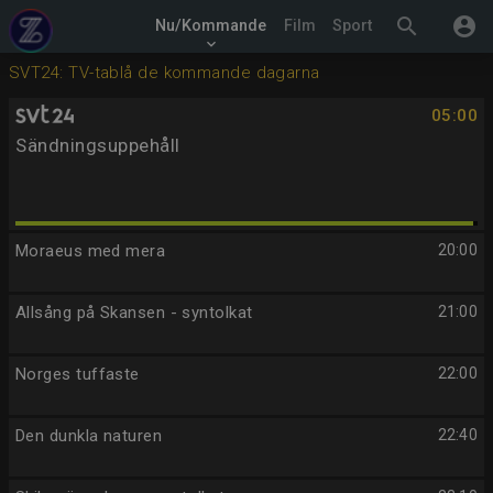
search
account_circle
Nu/Kommande
Film
Sport
keyboard_arrow_down
SVT24: TV-tablå de kommande dagarna
05:00
Sändningsuppehåll
Moraeus med mera
20:00
Allsång på Skansen - syntolkat
21:00
Norges tuffaste
22:00
Den dunkla naturen
22:40