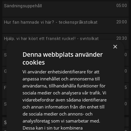
Sändningsuppehåll
05:00
Hur fan hamnade vi här? - teckenspråkstolkat
20:00
Hjälp, vi har köpt ett franskt ruckel! - syntolkat
20:30
×
Denna webbplats använder
Så byggdes Sverige - syntolkat
21:00
cookies
Gift vid första ögonkastet USA
Vi använder enhetsidentifierare för att
22:00
anpassa innehållet och annonserna till
användarna, tillhandahålla funktioner för
Familjen Adampour
23:25
sociala medier och analysera vår trafik. Vi
vidarebefordrar även sådana identifierare
Sändningsuppehåll
23:50
och annan information från din enhet till
de sociala medier och annons- och
analysföretag som vi samarbetar med.
Fredag 14/8
Dessa kan i sin tur kombinera