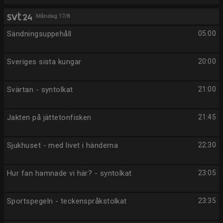
Måndag 17/8
Sändningsuppehåll
05:00
Sveriges sista kungar
20:00
Svärtan - syntolkat
21:00
Jakten på jättetonfisken
21:45
Sjukhuset - med livet i händerna
22:30
Hur fan hamnade vi här? - syntolkat
23:05
Sportspegeln - teckenspråkstolkat
23:35