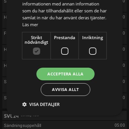
Sändningsuppehåll
05:00
informationen med annan information
som du har tillhandahållit eller som de har
Hur fan hamnade vi här? - syntolkat
samlat in när du har använt deras tjänster.
20:00
Läs mer
Fråga Lund - teckenspråkstolkat
20:30
Strikt
Prestanda
Inriktning
nödvändigt
Historien om Sverige - syntolkat
21:30
Hotell Romantik - syntolkat
22:30
ACCEPTERA ALLA
Skilsmässobarn - teckenspråkstolkat
23:30
AVVISA ALLT
Sändningsuppehåll
00:00
VISA DETALJER
Lördag 15/8
Sändningsuppehåll
05:00