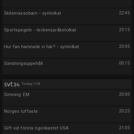
Skilsmässobarn - syntolkat
22:45
Sportspegeln - teckenspråkstolkat
23:15
Hur fan hamnade vi här? - syntolkat
23:45
Sändningsuppehåll
00:15
Tisdag 11/8
Simning: EM
20:00
Norges tuffaste
20:25
Gift vid första ögonkastet USA
21:05