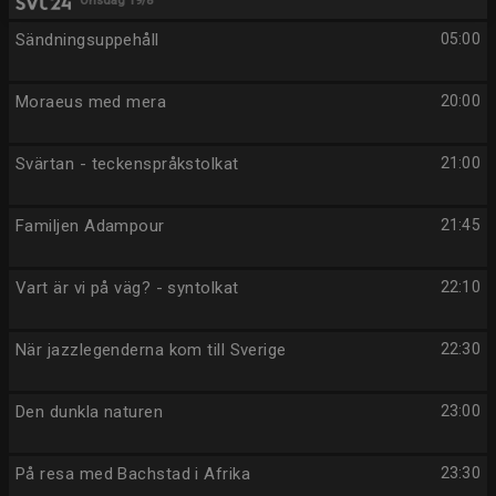
Onsdag 19/8
Sändningsuppehåll
05:00
Moraeus med mera
20:00
Svärtan - teckenspråkstolkat
21:00
Familjen Adampour
21:45
Vart är vi på väg? - syntolkat
22:10
När jazzlegenderna kom till Sverige
22:30
Den dunkla naturen
23:00
På resa med Bachstad i Afrika
23:30