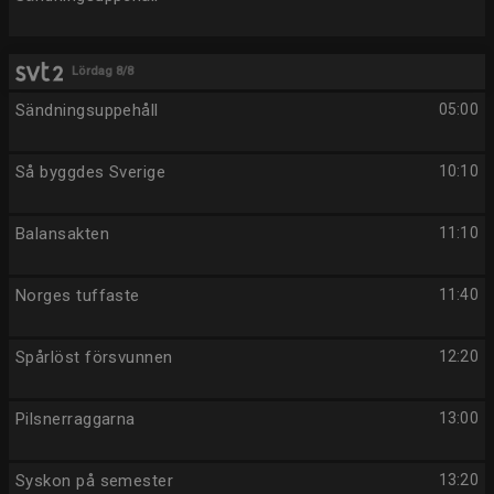
Lördag 8/8
Sändningsuppehåll
05:00
Så byggdes Sverige
10:10
Balansakten
11:10
Norges tuffaste
11:40
Spårlöst försvunnen
12:20
Pilsnerraggarna
13:00
Syskon på semester
13:20