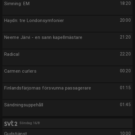
Simning: EM
18:20
Haydn: tre Londonsymfonier
20:00
Neeme Järvi - en sann kapellmästare
21:20
Radical
22:20
Carmen curlers
00:20
Finlandsfärjornas försvunna passagerare
01:15
Sändningsuppehåll
01:45
Söndag 16/8
Gudstjänst
10:00