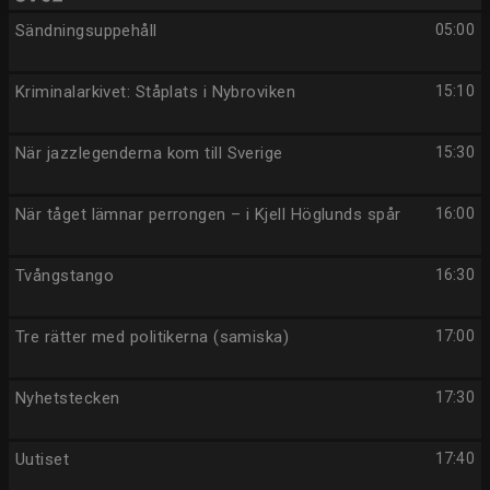
Sändningsuppehåll
05:00
Kriminalarkivet: Ståplats i Nybroviken
15:10
När jazzlegenderna kom till Sverige
15:30
När tåget lämnar perrongen – i Kjell Höglunds spår
16:00
Tvångstango
16:30
Tre rätter med politikerna (samiska)
17:00
Nyhetstecken
17:30
Uutiset
17:40