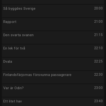
Så byggdes Sverige
20:00
Rapport
21:00
Den svarta svanen
21:15
En lek för två
22:10
Dvala
22:25
Finlandsfärjornas försvunna passagerare
22:30
Var är Odin?
23:00
Ett litet hav
23:40