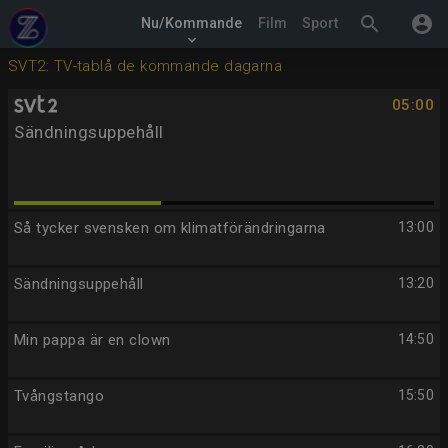
search
account_circle
Nu/Kommande
Film
Sport
keyboard_arrow_down
SVT2: TV-tablå de kommande dagarna
05:00
Sändningsuppehåll
Så tycker svensken om klimatförändringarna
13:00
Sändningsuppehåll
13:20
Min pappa är en clown
14:50
Tvångstango
15:50