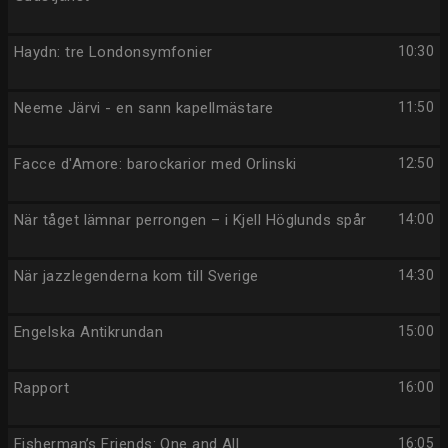
Haydn: tre Londonsymfonier
10:30
Neeme Järvi - en sann kapellmästare
11:50
Facce d'Amore: barockarior med Orlinski
12:50
När tåget lämnar perrongen – i Kjell Höglunds spår
14:00
När jazzlegenderna kom till Sverige
14:30
Engelska Antikrundan
15:00
Rapport
16:00
Fisherman’s Friends: One and All
16:05