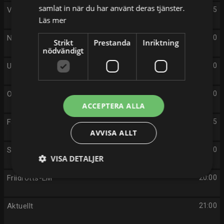
samlat in när du har använt deras tjänster.
Var är Odin?
16:55
Läs mer
Nyhetstecken
17:30
Strikt
Prestanda
Inriktning
nödvändigt
Uutiset
17:40
Oddasat
17:50
ACCEPTERA ALLA
Familjen Adampour
17:55
AVVISA ALLT
Simning: EM
18:20
VISA DETALJER
Friidrotts-EM
20:00
Aktuellt
21:00