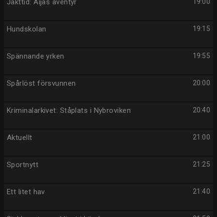
Jakttid: Äijäs äventyr
19:00
Hundskolan
19:15
Spännande yrken
19:55
Spårlöst försvunnen
20:00
Kriminalarkivet: Ståplats i Nybroviken
20:40
Aktuellt
21:00
Sportnytt
21:25
Ett litet hav
21:40