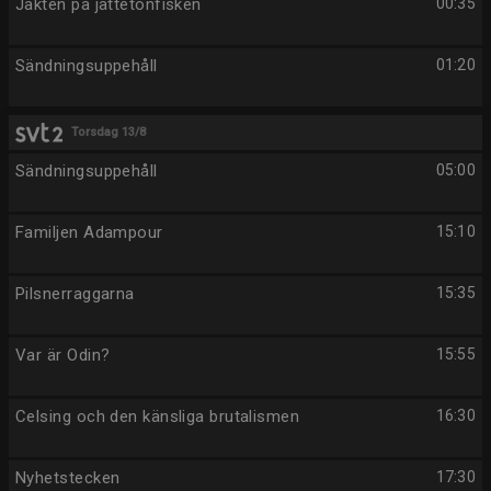
Jakten på jättetonfisken
00:35
Sändningsuppehåll
01:20
Torsdag 13/8
Sändningsuppehåll
05:00
Familjen Adampour
15:10
Pilsnerraggarna
15:35
Var är Odin?
15:55
Celsing och den känsliga brutalismen
16:30
Nyhetstecken
17:30