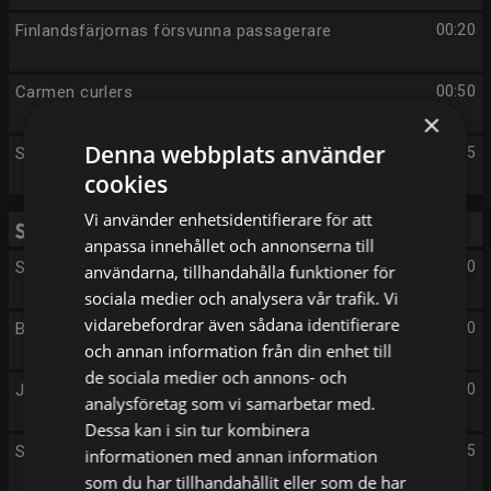
Finlandsfärjornas försvunna passagerare
00:20
Carmen curlers
00:50
×
Denna webbplats använder
Sändningsuppehåll
01:45
cookies
Vi använder enhetsidentifierare för att
Tisdag 11/8
anpassa innehållet och annonserna till
Sändningsuppehåll
05:00
användarna, tillhandahålla funktioner för
sociala medier och analysera vår trafik. Vi
vidarebefordrar även sådana identifierare
Balansakten
14:40
och annan information från din enhet till
de sociala medier och annons- och
Jakten på jättetonfisken
15:10
analysföretag som vi samarbetar med.
Dessa kan i sin tur kombinera
Så byggdes Sverige
15:55
informationen med annan information
som du har tillhandahållit eller som de har