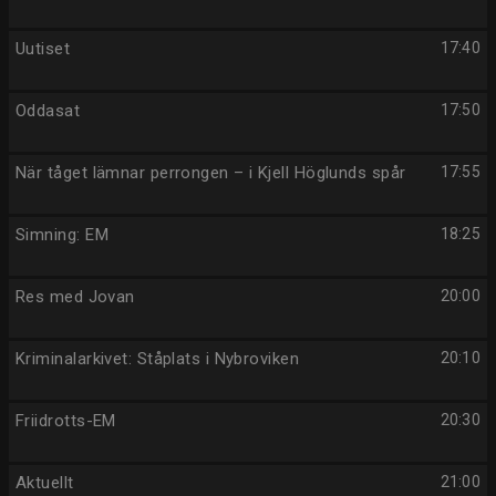
Uutiset
17:40
Oddasat
17:50
När tåget lämnar perrongen – i Kjell Höglunds spår
17:55
Simning: EM
18:25
Res med Jovan
20:00
Kriminalarkivet: Ståplats i Nybroviken
20:10
Friidrotts-EM
20:30
Aktuellt
21:00