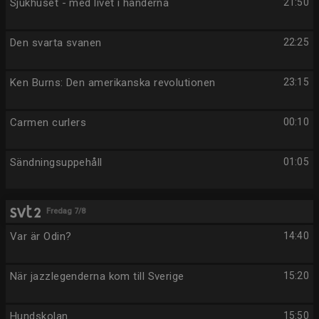
Sjukhuset - med livet i händerna
21:50
Den svarta svanen
22:25
Ken Burns: Den amerikanska revolutionen
23:15
Carmen curlers
00:10
Sändningsuppehåll
01:05
Fredag 7/8
Var är Odin?
14:40
När jazzlegenderna kom till Sverige
15:20
Hundskolan
15:50