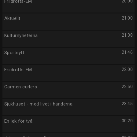
Friidrotts-EM
20:00
Aktuellt
21:00
Kulturnyheterna
21:38
Sportnytt
21:46
Friidrotts-EM
22:00
Carmen curlers
22:50
Sjukhuset - med livet i händerna
23:45
En lek för två
00:20