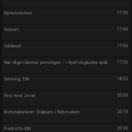
Nyhetstecken
17:30
Uutiset
17:40
Oddasat
17:50
När tåget lämnar perrongen – i Kjell Höglunds spår
17:55
Simning: EM
18:25
Res med Jovan
20:00
Kriminalarkivet: Ståplats i Nybroviken
20:10
Friidrotts-EM
20:30