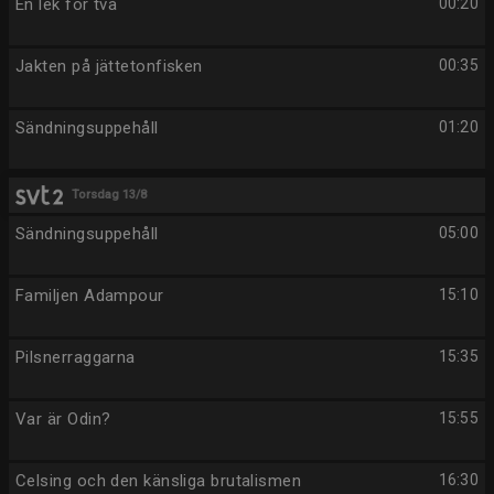
En lek för två
00:20
Jakten på jättetonfisken
00:35
Sändningsuppehåll
01:20
Torsdag 13/8
Sändningsuppehåll
05:00
Familjen Adampour
15:10
Pilsnerraggarna
15:35
Var är Odin?
15:55
Celsing och den känsliga brutalismen
16:30