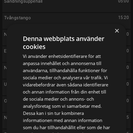
Sändningsuppehåll
05:00
Tvångstango
15:20
×
Norges tuffaste
15:50
Denna webbplats använder
cookies
Engelska Antikrundan
16:30
Vi använder enhetsidentifierare för att
anpassa innehållet och annonserna till
Nyhetstecken
17:30
användarna, tillhandahålla funktioner för
sociala medier och analysera vår trafik. Vi
Uutiset
vidarebefordrar även sådana identifierare
17:40
och annan information från din enhet till
de sociala medier och annons- och
Oddasat
17:50
analysföretag som vi samarbetar med.
Dessa kan i sin tur kombinera
När jazzlegenderna kom till Sverige
17:55
informationen med annan information
som du har tillhandahållit eller som de har