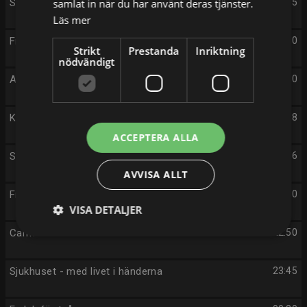
Simning: EM
samlat in när du har använt deras tjänster.
18:25
Läs mer
Friidrotts-EM
20:00
Strikt
Prestanda
Inriktning
nödvändigt
Aktuellt
21:00
Kulturnyheterna
21:38
ACCEPTERA ALLA
Sportnytt
21:46
AVVISA ALLT
Friidrotts-EM
22:00
VISA DETALJER
Carmen curlers
22:50
Sjukhuset - med livet i händerna
23:45