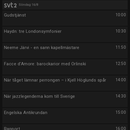
Söndag 16/8
Gudstjänst
10:00
Haydn: tre Londonsymfonier
10:30
Neeme Järvi - en sann kapellmästare
11:50
Facce d'Amore: barockarior med Orlinski
12:50
När tåget lämnar perrongen – i Kjell Höglunds spår
14:00
När jazzlegenderna kom till Sverige
14:30
Engelska Antikrundan
15:00
Rapport
16:00