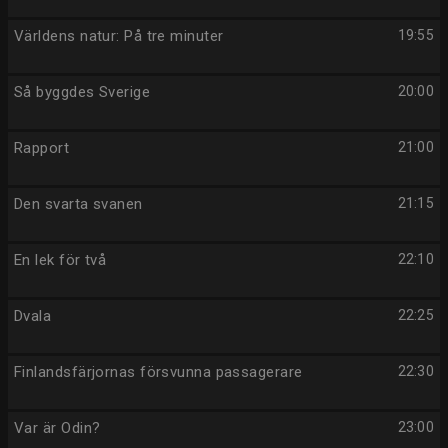
Världens natur: På tre minuter
19:55
Så byggdes Sverige
20:00
Rapport
21:00
Den svarta svanen
21:15
En lek för två
22:10
Dvala
22:25
Finlandsfärjornas försvunna passagerare
22:30
Var är Odin?
23:00