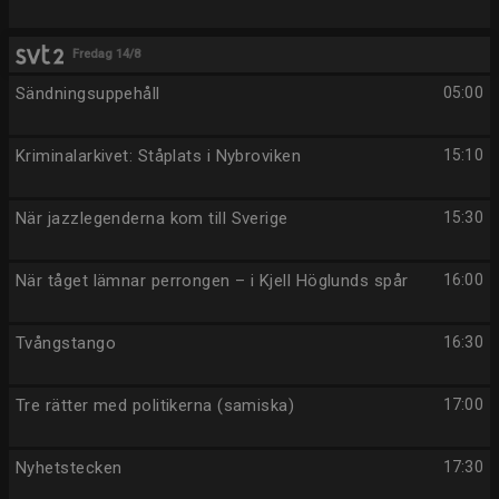
Fredag 14/8
Sändningsuppehåll
05:00
Kriminalarkivet: Ståplats i Nybroviken
15:10
När jazzlegenderna kom till Sverige
15:30
När tåget lämnar perrongen – i Kjell Höglunds spår
16:00
Tvångstango
16:30
Tre rätter med politikerna (samiska)
17:00
Nyhetstecken
17:30