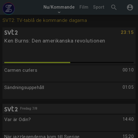
search
account_circle
Nu/Kommande
Film
Sport
keyboard_arrow_down
SVT2: TV-tablå de kommande dagarna
23:15
Ken Burns: Den amerikanska revolutionen
Carmen curlers
00:10
Sändningsuppehåll
01:05
Fredag 7/8
Var är Odin?
14:40
När jazzlegenderna kom till Sverige
15:20