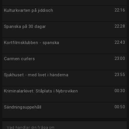
Kulturkvarten på jiddisch
22:16
Spanska på 30 dagar
22:28
Kortfilmsklubben - spanska
22:43
Carmen curlers
23:00
Sjukhuset - med livet i händerna
23:55
Kriminalarkivet: Ståplats i Nybroviken
00:30
Sändningsuppehåll
00:50
Vad handlar din fråga om