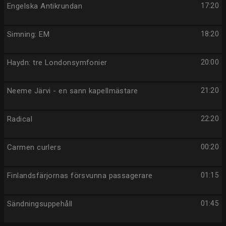
Engelska Antikrundan
17:20
Simning: EM
18:20
Haydn: tre Londonsymfonier
20:00
Neeme Järvi - en sann kapellmästare
21:20
Radical
22:20
Carmen curlers
00:20
Finlandsfärjornas försvunna passagerare
01:15
Sändningsuppehåll
01:45