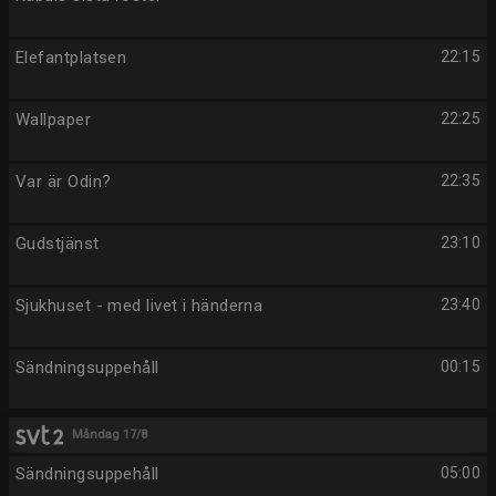
Elefantplatsen
22:15
Wallpaper
22:25
Var är Odin?
22:35
Gudstjänst
23:10
Sjukhuset - med livet i händerna
23:40
Sändningsuppehåll
00:15
Måndag 17/8
Sändningsuppehåll
05:00