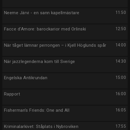
Neeme Järvi - en sann kapellmästare
11:50
Facce d'Amore: barockarior med Orlinski
12:50
När tåget lämnar perrongen – i Kjell Höglunds spår
14:00
När jazzlegenderna kom till Sverige
14:30
Engelska Antikrundan
15:00
Rapport
16:00
Fisherman’s Friends: One and All
16:05
Kriminalarkivet: Ståplats i Nybroviken
17:55