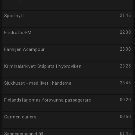
Sportnytt
21:46
Friidrotts-EM
22:00
Familjen Adampour
23:00
Kriminalarkivet: Ståplats i Nybroviken
23:25
Sjukhuset - med livet i händerna
23:45
Finlandsfärjornas försvunna passagerare
00:20
Carmen curlers
00:50
Sändningsuppehåll
01:45