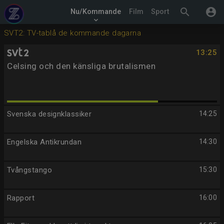
search
account_circle
Nu/Kommande
Film
Sport
keyboard_arrow_down
SVT2: TV-tablå de kommande dagarna
13:25
Celsing och den känsliga brutalismen
Svenska designklassiker
14:25
Engelska Antikrundan
14:30
Tvångstango
15:30
Rapport
16:00