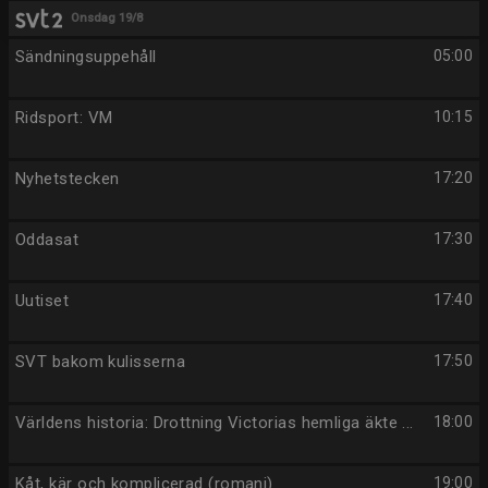
Onsdag 19/8
Sändningsuppehåll
05:00
Ridsport: VM
10:15
Nyhetstecken
17:20
Oddasat
17:30
Uutiset
17:40
SVT bakom kulisserna
17:50
Världens historia: Drottning Victorias hemliga äkte ...
18:00
Kåt, kär och komplicerad (romani)
19:00