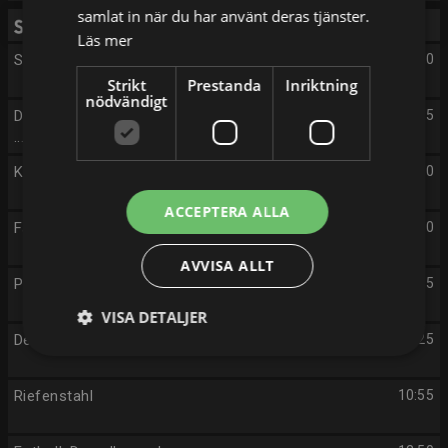
samlat in när du har använt deras tjänster.
Lördag 15/8
Läs mer
Sändningsuppehåll
05:00
Strikt
Prestanda
Inriktning
nödvändigt
Där ingen skulle tro att någon kunde bo: Sommarstun
09:05
...
Kriminalarkivet: Ståplats i Nybroviken
09:20
ACCEPTERA ALLA
Familjen Adampour
09:40
AVVISA ALLT
Pilsnerraggarna
10:05
VISA DETALJER
Den dunkla naturen
10:25
Riefenstahl
10:55