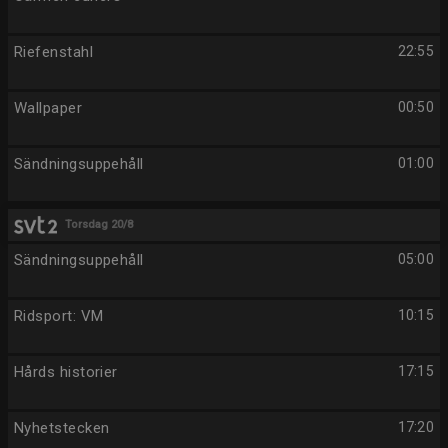
Riefenstahl
22:55
Wallpaper
00:50
Sändningsuppehåll
01:00
Torsdag 20/8
Sändningsuppehåll
05:00
Ridsport: VM
10:15
Hårds historier
17:15
Nyhetstecken
17:20