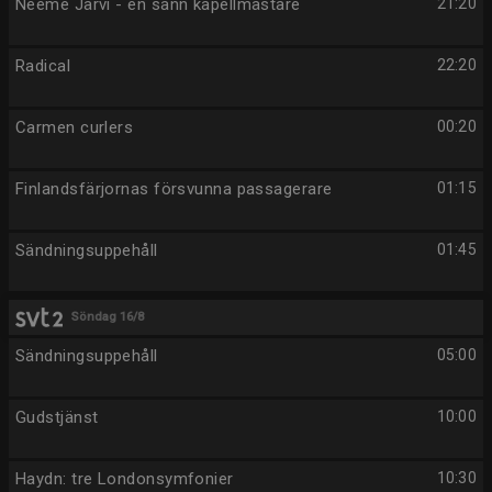
Neeme Järvi - en sann kapellmästare
21:20
Radical
22:20
Carmen curlers
00:20
Finlandsfärjornas försvunna passagerare
01:15
Sändningsuppehåll
01:45
Söndag 16/8
Sändningsuppehåll
05:00
Gudstjänst
10:00
Haydn: tre Londonsymfonier
10:30