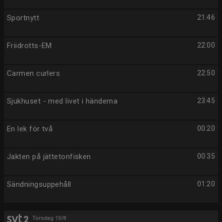
Sportnytt
21:46
Friidrotts-EM
22:00
Carmen curlers
22:50
Sjukhuset - med livet i händerna
23:45
En lek för två
00:20
Jakten på jättetonfisken
00:35
Sändningsuppehåll
01:20
Torsdag 13/8