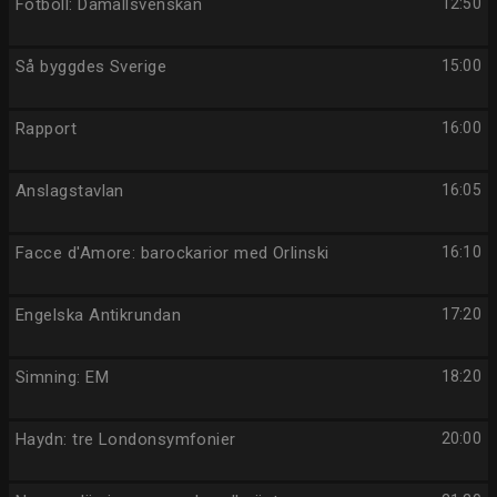
Fotboll: Damallsvenskan
12:50
Så byggdes Sverige
15:00
Rapport
16:00
Anslagstavlan
16:05
Facce d'Amore: barockarior med Orlinski
16:10
Engelska Antikrundan
17:20
Simning: EM
18:20
Haydn: tre Londonsymfonier
20:00