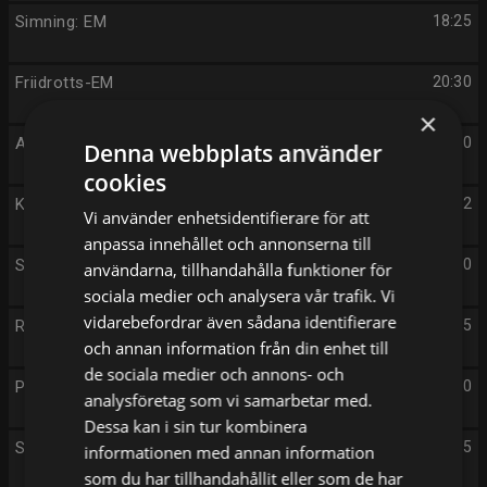
Simning: EM
18:25
Friidrotts-EM
20:30
×
Aktuellt
21:00
Denna webbplats använder
cookies
Kulturnyheterna
21:22
Vi använder enhetsidentifierare för att
anpassa innehållet och annonserna till
Sportnytt
21:30
användarna, tillhandahålla funktioner för
sociala medier och analysera vår trafik. Vi
vidarebefordrar även sådana identifierare
Riefenstahl
21:45
och annan information från din enhet till
de sociala medier och annons- och
Past Lives
23:40
analysföretag som vi samarbetar med.
Dessa kan i sin tur kombinera
Sändningsuppehåll
01:25
informationen med annan information
som du har tillhandahållit eller som de har