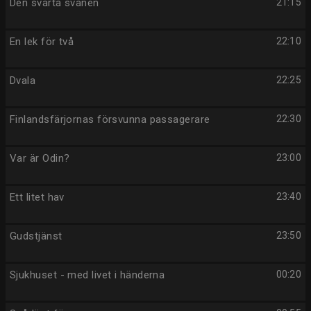
Den svarta svanen
21:15
En lek för två
22:10
Dvala
22:25
Finlandsfärjornas försvunna passagerare
22:30
Var är Odin?
23:00
Ett litet hav
23:40
Gudstjänst
23:50
Sjukhuset - med livet i händerna
00:20