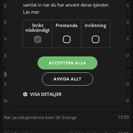
samlat in när du har använt deras tjänster.
Sjukhuset - med livet i händerna
22:55
Läs mer
Den svarta svanen
23:30
Strikt
Prestanda
Inriktning
nödvändigt
Var är Odin?
00:25
Sändningsuppehåll
01:00
ACCEPTERA ALLA
Fredag 14/8
AVVISA ALLT
Sändningsuppehåll
05:00
VISA DETALJER
Kriminalarkivet: Ståplats i Nybroviken
15:10
När jazzlegenderna kom till Sverige
15:30