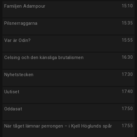
Familjen Adampour
15:10
Pilsnerraggarna
15:35
Var är Odin?
15:55
Celsing och den känsliga brutalismen
16:30
Nyhetstecken
17:30
Uutiset
17:40
Oddasat
17:50
När tåget lämnar perrongen – i Kjell Höglunds spår
17:55