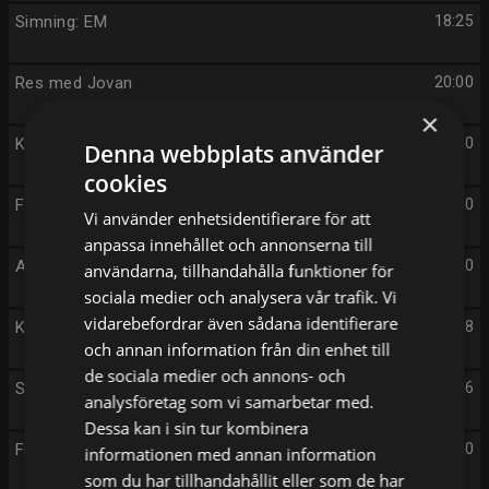
Simning: EM
18:25
Res med Jovan
20:00
×
Kriminalarkivet: Ståplats i Nybroviken
20:10
Denna webbplats använder
cookies
Friidrotts-EM
20:30
Vi använder enhetsidentifierare för att
anpassa innehållet och annonserna till
Aktuellt
21:00
användarna, tillhandahålla funktioner för
sociala medier och analysera vår trafik. Vi
vidarebefordrar även sådana identifierare
Kulturnyheterna
21:38
och annan information från din enhet till
de sociala medier och annons- och
Sportnytt
21:46
analysföretag som vi samarbetar med.
Dessa kan i sin tur kombinera
Friidrotts-EM
22:00
informationen med annan information
som du har tillhandahållit eller som de har