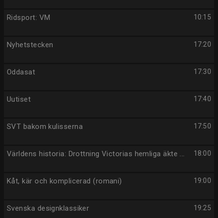
Ridsport: VM
10:15
Nyhetstecken
17:20
Oddasat
17:30
Uutiset
17:40
SVT bakom kulisserna
17:50
Världens historia: Drottning Victorias hemliga äkte ...
18:00
Kåt, kär och komplicerad (romani)
19:00
Svenska designklassiker
19:25