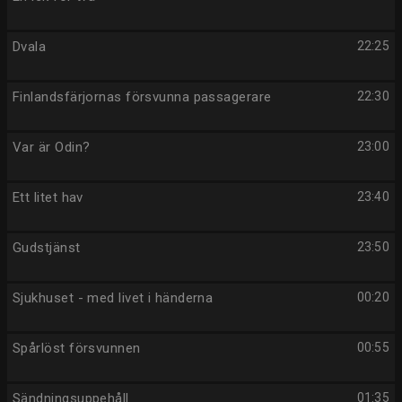
Dvala
22:25
Finlandsfärjornas försvunna passagerare
22:30
Var är Odin?
23:00
Ett litet hav
23:40
Gudstjänst
23:50
Sjukhuset - med livet i händerna
00:20
Spårlöst försvunnen
00:55
Sändningsuppehåll
01:35