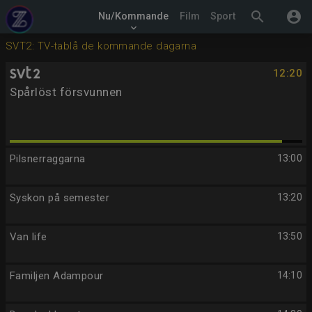
search
account_circle
Nu/Kommande
Film
Sport
keyboard_arrow_down
SVT2: TV-tablå de kommande dagarna
12:20
Spårlöst försvunnen
Pilsnerraggarna
13:00
Syskon på semester
13:20
Van life
13:50
Familjen Adampour
14:10