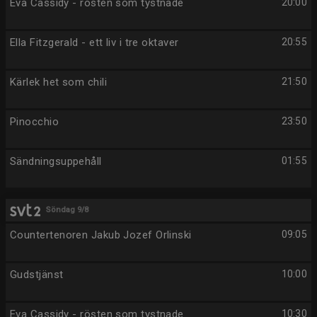
Eva Cassidy - rösten som tystnade
20:00
Ella Fitzgerald - ett liv i tre oktaver
20:55
Kärlek het som chili
21:50
Pinocchio
23:50
Sändningsuppehåll
01:55
Söndag 9/8
Countertenoren Jakub Jozef Orlinski
09:05
Gudstjänst
10:00
Eva Cassidy - rösten som tystnade
10:30