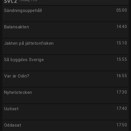
Tisdag 11/8
Sändningsuppehåll
05:00
Balansakten
14:40
Jakten på jättetonfisken
15:10
Så byggdes Sverige
15:55
Var är Odin?
16:55
Nyhetstecken
17:30
Uutiset
17:40
Oddasat
17:50