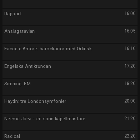
Rapport
16:00
Anslagstavlan
16:05
Facce d'Amore: barockarior med Orlinski
16:10
Engelska Antikrundan
17:20
Simning: EM
18:20
Haydn: tre Londonsymfonier
20:00
Neeme Järvi - en sann kapellmästare
21:20
Radical
22:20