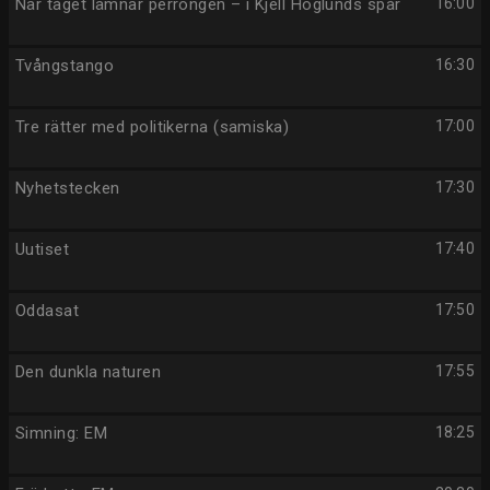
När tåget lämnar perrongen – i Kjell Höglunds spår
16:00
Tvångstango
16:30
Tre rätter med politikerna (samiska)
17:00
Nyhetstecken
17:30
Uutiset
17:40
Oddasat
17:50
Den dunkla naturen
17:55
Simning: EM
18:25