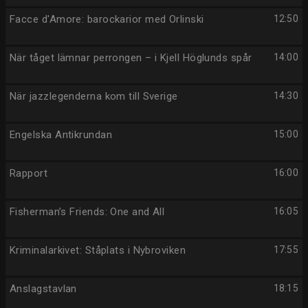
Facce d'Amore: barockarior med Orlinski
12:50
När tåget lämnar perrongen – i Kjell Höglunds spår
14:00
När jazzlegenderna kom till Sverige
14:30
Engelska Antikrundan
15:00
Rapport
16:00
Fisherman’s Friends: One and All
16:05
Kriminalarkivet: Ståplats i Nybroviken
17:55
Anslagstavlan
18:15