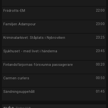
Friidrotts-EM
22:00
Familjen Adampour
23:00
Kriminalarkivet: Ståplats i Nybroviken
23:25
Sjukhuset - med livet i händerna
23:45
Finlandsfärjornas försvunna passagerare
00:20
Carmen curlers
00:50
Sändningsuppehåll
01:45