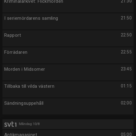
Kriminalarkivet: Flickmorden
21:30
I seriemördarens samling
21:50
Rapport
22:50
Förrädaren
22:55
Morden i Midsomer
23:45
Tillbaka till vilda västern
01:15
Sändningsuppehåll
02:00
Måndag 10/8
Antikmagasinet
05:00