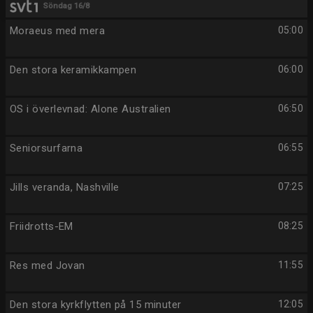
Söndag 16/8
Moraeus med mera
05:00
Den stora keramikkampen
06:00
OS i överlevnad: Alone Australien
06:50
Seniorsurfarna
06:55
Jills veranda, Nashville
07:25
Friidrotts-EM
08:25
Res med Jovan
11:55
Den stora kyrkflytten på 15 minuter
12:05