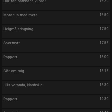
Hur fan hamnade vi här?
16:20
Moraeus med mera
16:50
Helgmålsringning
17:50
Sportnytt
17:55
Rapport
18:00
Gör om mig
18:15
Jills veranda, Nashville
18:30
Rapport
19:30