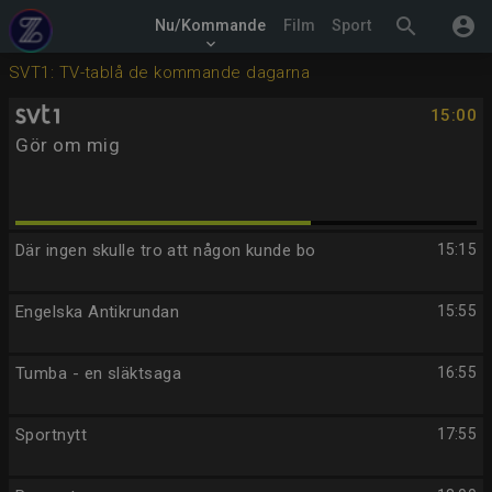
search
account_circle
Nu/Kommande
Film
Sport
keyboard_arrow_down
SVT1: TV-tablå de kommande dagarna
15:00
Gör om mig
Där ingen skulle tro att någon kunde bo
15:15
Engelska Antikrundan
15:55
Tumba - en släktsaga
16:55
Sportnytt
17:55