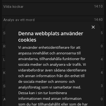
Vilda kockar
14:10
Analys av ett mord
14:40
×
Denna webbplats använder
Stoltenberg
17:15
cookies
Rapport
18:00
Vi använder enhetsidentifierare för att
anpassa innehållet och annonserna till
användarna, tillhandahålla funktioner för
Lokala nyheter
18:14
sociala medier och analysera vår trafik. Vi
vidarebefordrar även sådana identifierare
Kulturnyheterna
18:24
och annan information från din enhet till
de sociala medier och annons- och
Sportnytt
18:33
analysföretag som vi samarbetar med.
Dessa kan i sin tur kombinera
informationen med annan information
Alexandra - syns vi inte, finns vi inte
18:40
som du har tillhandahållit eller som de har