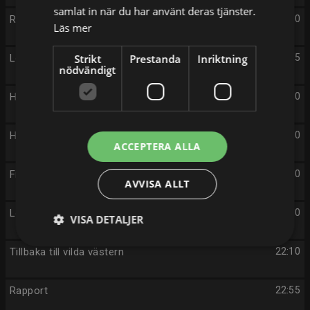
samlat in när du har använt deras tjänster.
Rapport
19:30
Läs mer
Lokala nyheter
Strikt
Prestanda
Inriktning
19:55
nödvändigt
Hur fan hamnade vi här?
20:00
Hjälp, vi har köpt ett franskt ruckel!
20:30
ACCEPTERA ALLA
Friidrotts-EM
21:00
AVVISA ALLT
Lokala nyheter
22:00
VISA DETALJER
Tillbaka till vilda västern
22:10
Rapport
22:55