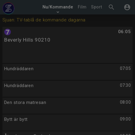
search
account_circle
Nu/Kommande
Film
Sport
keyboard_arrow_down
Sjuan: TV-tablå de kommande dagarna
06:05
Beverly Hills 90210
Hundräddaren
07:05
Hundräddaren
07:30
Den stora matresan
08:00
Bytt är bytt
09:00