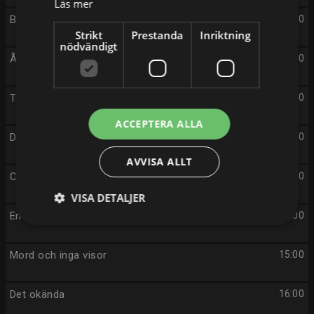
Läs mer
Bytt är bytt
09:00
Strikt
Prestanda
Inriktning
nödvändigt
Återskaparna England
10:00
Trädgårdsmästarna
11:00
ACCEPTERA ALLA
Downton Abbey
12:00
AVVISA ALLT
Chrysalis
13:00
VISA DETALJER
En plats i solen
14:00
Mord och inga visor
15:00
Det okända
16:00