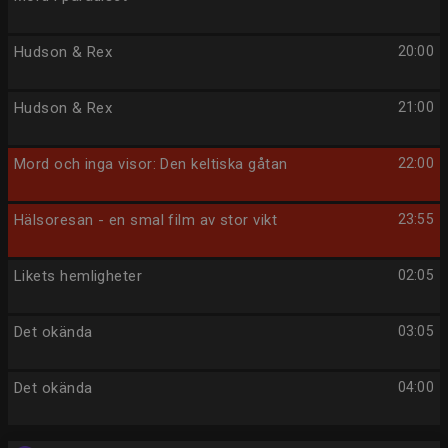
Hudson & Rex
20:00
Hudson & Rex
21:00
Mord och inga visor: Den keltiska gåtan
22:00
Hälsoresan - en smal film av stor vikt
23:55
Likets hemligheter
02:05
Det okända
03:05
Det okända
04:00