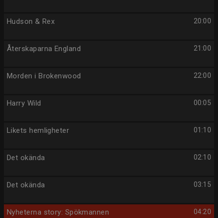
Hudson & Rex
20:00
Återskaparna England
21:00
Morden i Brokenwood
22:00
Harry Wild
00:05
Likets hemligheter
01:10
Det okända
02:10
Det okända
03:15
Nyheterna story: Spökmannen
04:20