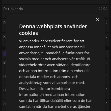
Det okända
02:00
×
Det okända
03:00
Denna webbplats använder
cookies
Kommissarie Dalgliesh
04:00
Vi använder enhetsidentifierare för att
anpassa innehållet och annonserna till
användarna, tillhandahålla funktioner för
Tisdag 11/8
sociala medier och analysera vår trafik. Vi
Beverly Hills 90210
06:00
vidarebefordrar även sådana identifierare
och annan information från din enhet till
Hundräddaren
de sociala medier och annons- och
07:00
analysföretag som vi samarbetar med.
Dessa kan i sin tur kombinera
Hundräddaren
07:30
informationen med annan information
som du har tillhandahållit eller som de har
Den stora matresan
08:00
samlat in när du har använt deras tjänster.