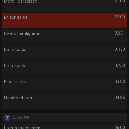
Mord i paradiset
21:00
En runda till
22:00
Likets hemligheter
00:31
Det okända
01:30
Det okända
02:30
Blue Lights
03:30
Hundräddaren
04:35
Lördag 8/8
Första hunddejten
05:00