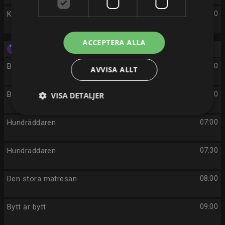
Kommissarie Dalgliesh
04:00
ACCEPTERA ALLA
Onsdag 12/8
Beverly Hills 90210
05:00
AVVISA ALLT
Beverly Hills 90210
06:00
VISA DETALJER
Hundräddaren
07:00
Hundräddaren
07:30
Den stora matresan
08:00
Bytt är bytt
09:00