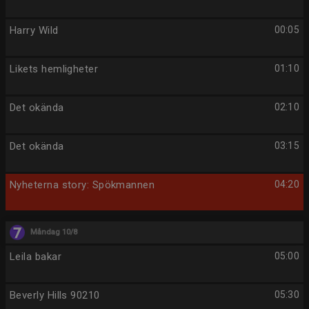
Harry Wild
00:05
Likets hemligheter
01:10
Det okända
02:10
Det okända
03:15
Nyheterna story: Spökmannen
04:20
Måndag 10/8
Leila bakar
05:00
Beverly Hills 90210
05:30