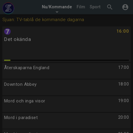
search
account_circle
Nu/Kommande
Film
Sport
keyboard_arrow_down
Sjuan: TV-tablå de kommande dagarna
16:00
Det okända
Återskaparna England
17:00
Downton Abbey
18:00
Mord och inga visor
19:00
Mord i paradiset
20:00