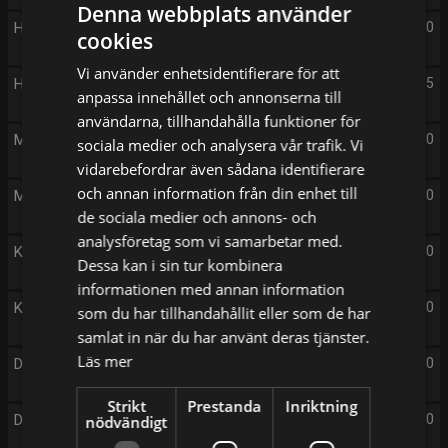
Denna webbplats använder
Harry Wild
20:00
cookies
Vi använder enhetsidentifierare för att
Husjägarna - Danmark
21:05
anpassa innehållet och annonserna till
användarna, tillhandahålla funktioner för
Mord i paradiset
22:00
sociala medier och analysera vår trafik. Vi
vidarebefordrar även sådana identifierare
och annan information från din enhet till
Mord i paradiset
23:00
de sociala medier och annons- och
analysföretag som vi samarbetar med.
Kalla kårar
00:00
Dessa kan i sin tur kombinera
informationen med annan information
Kommissarie Dalgliesh
01:00
som du har tillhandahållit eller som de har
samlat in när du har använt deras tjänster.
Läs mer
Det okända
02:00
Strikt
Prestanda
Inriktning
Det okända
03:00
nödvändigt