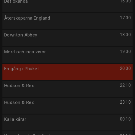
Det okända
16:00
Återskaparna England
17:00
Downton Abbey
18:00
Mord och inga visor
19:00
En gång i Phuket
20:00
Hudson & Rex
22:10
Hudson & Rex
23:10
Kalla kårar
00:10