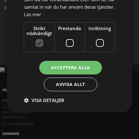
samlat in när du har använt deras tjänster.
Howard är ett envist femte hjul.
Läs mer
Dela på
Strikt
Prestanda
Inriktning
nödvändigt
Facebook
X
E-postadress
ACCEPTERA ALLA
AVVISA ALLT
HUVUDKONTOR
VISA DETALJER
London
52 Brook Street
W1K 5DS London
Storbritannien
P: +44 203 608 8181
DANMARK