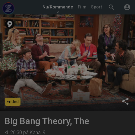
search
account_circle
Nu/Kommande
Film
Sport
keyboard_arrow_down
share
Ended
Big Bang Theory, The
kl. 20:30 på Kanal 9