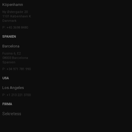
Köpenhamn
Ny Østergade 20
1101 København K
Danmark
P: +45 3698 8480
SPANIEN
Barcelona
Fusina 6, E2
08003 Barcelona
Spanien
P: +34 971 781 990
USA
Los Angeles
P: +1 213 221 3700
FIRMA
Sekretess