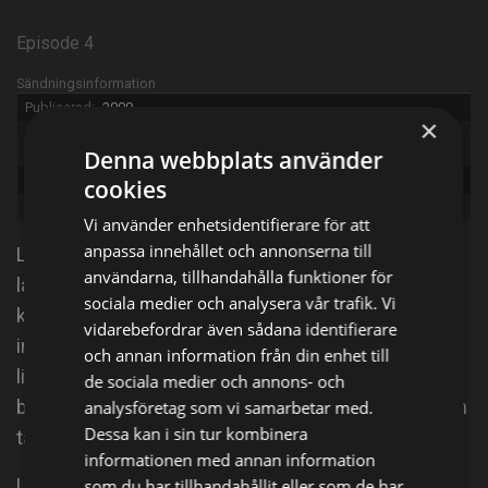
Episode 4
Sändningsinformation
Publicerad:
2009
×
Original
The Big Bang Theory
title:
Denna webbplats använder
Episode:
The Pirate Solution
cookies
Genre:
Komedi
Vi använder enhetsidentifierare för att
anpassa innehållet och annonserna till
Leonard och Sheldon är briljanta fysiker – genier i
användarna, tillhandahålla funktioner för
labbet men socialt inkompetenta överallt annars. Då
sociala medier och analysera vår trafik. Vi
kommer den vackra och gatusmarta grannen Penny
vidarebefordrar även sådana identifierare
in i bilden och försöker lära dem ett och annat om
och annan information från din enhet till
livet. Idag: Raj riskerar att tvingas hem till Indien och
de sociala medier och annons- och
behöver ett jobb så desperat att han till och med kan
analysföretag som vi samarbetar med.
Dessa kan i sin tur kombinera
tänka sig att jobba för Sheldon.
informationen med annan information
Leonard och Penny försöker få lite egen tid men
som du har tillhandahållit eller som de har