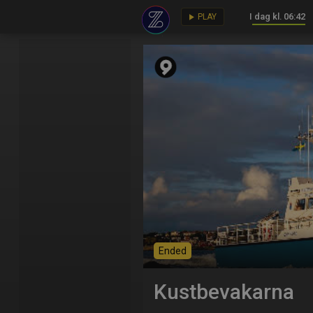
I dag kl. 06:42
key
play_arrow
PLAY
Ended
Kustbevakarna