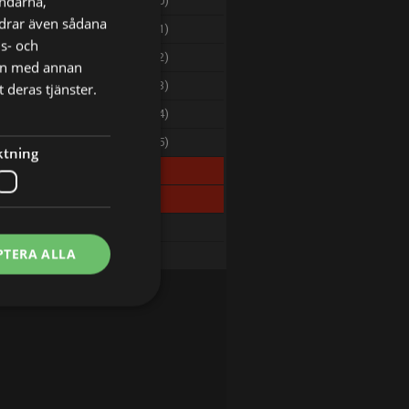
ändarna,
Big Bang Theory, The (S4 E10)
ordrar även sådana
Big Bang Theory, The (S4 E11)
ns- och
Big Bang Theory, The (S4 E12)
nen med annan
Big Bang Theory, The (S4 E13)
 deras tjänster.
Big Bang Theory, The (S4 E14)
Big Bang Theory, The (S4 E15)
ktning
Scream 3
Star Trek
SOS Gute (S3 E8)
PTERA ALLA
SOS Gute (S3 E9)