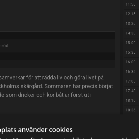
11:50
12:15
13:20
14:30
15:00
ecial
15:35
16:00
16:35
verkar för att rädda liv och göra livet på
17:05
ockholms skärgård. Sommaren har precis börjat
17:40
 som dricker och kör båt är först ut i
18:10
18:35
19:00
plats använder cookies
19:20
X
E-postadress