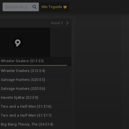
Min Tvguide
favorite
keyboard_arrow_right
Kanal 9
Wheeler Dealers (S13 E3)
Wheeler Dealers (S13 E4)
Salvage Hunters (S20 E5)
Salvage Hunters (S20 E6)
Havets hjältar (S2 E9)
Two and a Half Men (S1 E16)
Two and a Half Men (S1 E17)
Big Bang Theory, The (S4 E14)