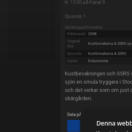
kl. 13:00 på Kanal 9
Episode 1
Sändningsinformation
Publicerad:
2008
Original
Kustbevakarna & SSRS sp
title:
Episode:
Kustbevakarna & SSRS
Genre:
Dokumentär
Kustbevakningen och SSRS sam
sjön en smula tryggare i St
och det verkar som om just de
skärgården.
Dela på
Denna webb
Facebook