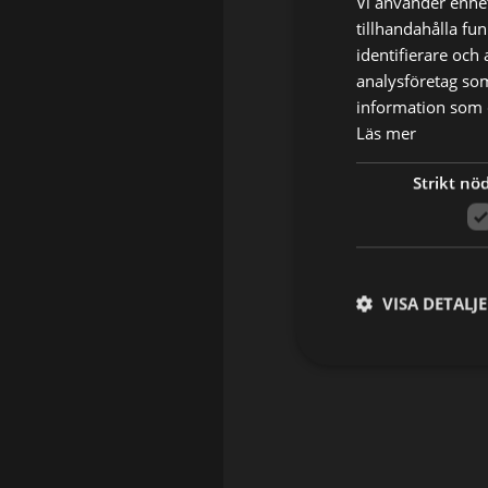
Vi använder enhet
tillhandahålla fu
identifierare och
analysföretag so
information som d
Läs mer
Strikt nö
VISA DETALJ