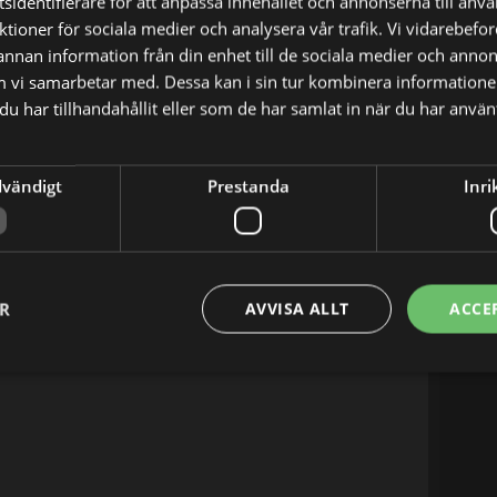
sidentifierare för att anpassa innehållet och annonserna till anv
19:45
nktioner för sociala medier och analysera vår trafik. Vi vidarebef
20:15
 annan information från din enhet till de sociala medier och anno
20:50
m vi samarbetar med. Dessa kan i sin tur kombinera informatio
21:20
u har tillhandahållit eller som de har samlat in när du har använt
21:55
22:25
dvändigt
Prestanda
Inri
23:00
01:35
04:00
ER
AVVISA ALLT
ACCE
05:00