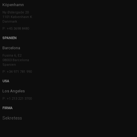
Köpenhamn
Ny Østergade 20
1101 København K
Danmark
P: +45 3698 8480
SPANIEN
Barcelona
Fusina 6, E2
08003 Barcelona
Spanien
P: +34 971 781 990
USA
Los Angeles
P: +1 213 221 3700
FIRMA
Sekretess