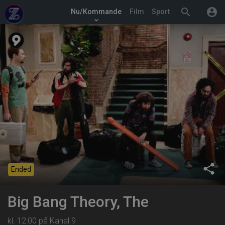
search
account_circle
Nu/Kommande
Film
Sport
keyboard_arrow_down
share
Ended
Big Bang Theory, The
kl. 12:00 på Kanal 9