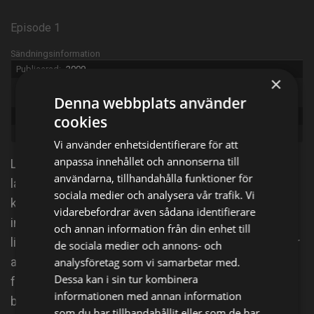
Episode 1
Sändningsinformation
Publicerad:
2009
×
Original
The Big Bang Theory
title:
Denna webbplats använder
Episode:
The Electric Can Opener Fluctuation
cookies
Genre:
Komedi
Vi använder enhetsidentifierare för att
anpassa innehållet och annonserna till
Leonard och Sheldon är briljanta fysiker – genier i
användarna, tillhandahålla funktioner för
labbet men socialt inkompetenta överallt annars. Då
sociala medier och analysera vår trafik. Vi
kommer den vackra och gatusmarta grannen Penny
vidarebefordrar även sådana identifierare
in i bilden och försöker lära dem ett och annat om
och annan information från din enhet till
livet. Idag: Sheldon blir förkrossad när han upptäcker
de sociala medier och annons- och
att Leonard, Raj och Howard trixat med resultaten
analysföretag som vi samarbetar med.
Dessa kan i sin tur kombinera
från hans arktiska forskningsexpedition och
informationen med annan information
bestämmer sig för att åka hem till Texas.
som du har tillhandahållit eller som de har