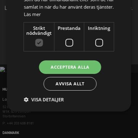
samlat in när du har använt deras tjänster.
Leonards återförening med Penny blir en besvikelse.
Läs mer
Dela på
Strikt
Prestanda
Inriktning
nödvändigt
Facebook
X
E-postadress
ACCEPTERA ALLA
AVVISA ALLT
HUVUDKONTOR
VISA DETALJER
London
52 Brook Street
W1K 5DS London
Storbritannien
P: +44 203 608 8181
DANMARK