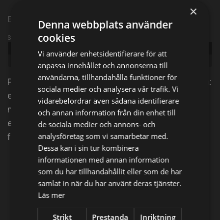
×
Episode 4
Denna webbplats använder
cookies
Sändningsinformation
Publicerad:
2018
Vi använder enhetsidentifierare för att
Genre:
Dokumentär
anpassa innehållet och annonserna till
användarna, tillhandahålla funktioner för
Polisen Daniel får ett av de värsta larmen man kan få:
sociala medier och analysera vår trafik. Vi
en åttaårig flicka är spårlöst försvunnen. Det börjar
vidarebefordrar även sådana identifierare
mörkna ute och nu är det bråttom att hitta den
och annan information från din enhet till
ensamma flickan och återförena henne med sin
de sociala medier och annons- och
analysföretag som vi samarbetar med.
familj.
Dessa kan i sin tur kombinera
informationen med annan information
Dela på
som du har tillhandahållit eller som de har
samlat in när du har använt deras tjänster.
Läs mer
Facebook
X
E-postadress
Strikt
Prestanda
Inriktning