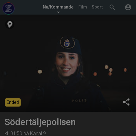
search
account_circle
Nu/Kommande
Film
Sport
keyboard_arrow_down
share
Ended
Södertäljepolisen
kl. 01:50 på Kanal 9