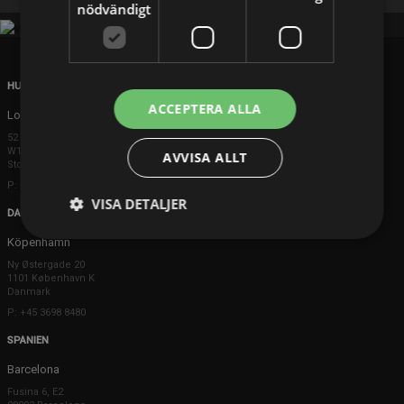
nödvändigt
HUVUDKONTOR
ACCEPTERA ALLA
London
52 Brook Street
W1K 5DS London
AVVISA ALLT
Storbritannien
P: +44 203 608 8181
VISA DETALJER
DANMARK
Köpenhamn
Ny Østergade 20
1101 København K
Danmark
P: +45 3698 8480
SPANIEN
Barcelona
Fusina 6, E2