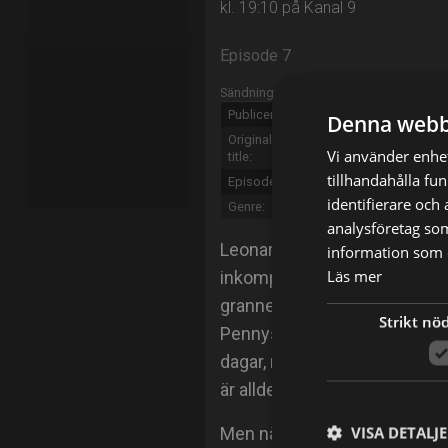
kl. 19:10 på Kanal 9
Episode 7
Sändningsinformation
Publicerad:
2007
Denna webb
Original
The Big Bang Theory
Vi använder enhet
title:
tillhandahålla fu
Episode:
The Dumpling Paradox
identifierare och
Genre:
Komedi
analysföretag so
Leonard och Sheldon är brilja
information som d
Läs mer
inkompetenta överallt annar
grannen Penny in i bilden och
Strikt nö
Pennys väninna Christy kom
dagar, men då smiter Penny öv
är alldeles för lösaktig.
VISA DETALJ
Men när Howard får veta det 