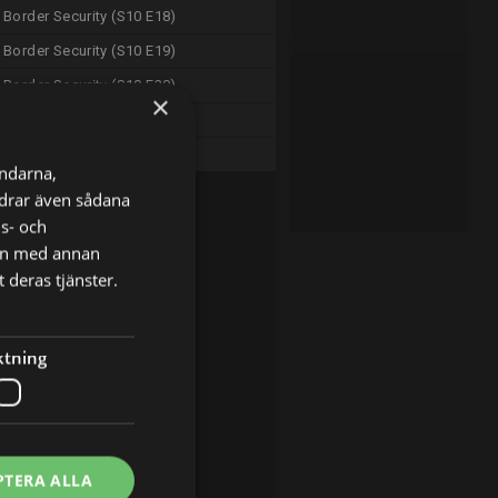
Border Security (S10 E18)
Border Security (S10 E19)
Border Security (S10 E20)
×
SOS Gute (S3 E6)
SOS Gute (S3 E7)
ändarna,
ordrar även sådana
ns- och
nen med annan
 deras tjänster.
ktning
PTERA ALLA