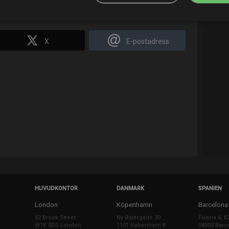
X
E-postadress
HUVUDKONTOR
DANMARK
SPANIEN
London
Köpenhamn
Barcelona
52 Brook Street
Ny Østergade 20
Fusina 6, E
W1K 5DS London
1101 København K
08003 Barc