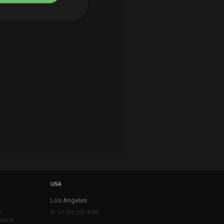
USA
Los Angeles
2
P: +1 213 221 3700
elona