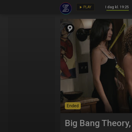
I dag kl. 19:25
key
play_arrow
PLAY
Ended
Big Bang Theory,