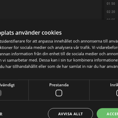
01:50
02:20
02:55
03:25
plats använder cookies
04:25
sidentifierare för att anpassa innehållet och annonserna till anv
nktioner för sociala medier och analysera vår trafik. Vi vidarebef
 annan information från din enhet till de sociala medier och anno
m vi samarbetar med. Dessa kan i sin tur kombinera informatio
nta fysiker – genier i labbet men socialt
u har tillhandahållit eller som de har samlat in när du har använt
s. Då kommer den vackra och gatusmarta
 försöker lära dem ett och annat om livet. Idag:
dvändigt
Prestanda
Inri
mer från Omaha och ska bo hos Penny några
er till killarna eftersom hon tycker att Christy
ER
AVVISA ALLT
ACCE
vill han genast lära känna Christy närmare.