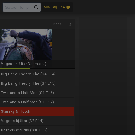
Min Tvguide
favorite
keyboard_arrow_right
Kanal 9
Vägens hjältar Danmark ( ...
Big Bang Theory, The (S4 E14)
Big Bang Theory, The (S4 E15)
Two and a Half Men (S1 E16)
Two and a Half Men (S1 E17)
Starsky & Hutch
Vägens hjältar (S7 E14)
Border Security (S10 E17)