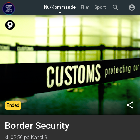
search
account_circle
Nu/Kommande
Film
Sport
keyboard_arrow_down
share
Ended
Border Security
kl. 02:50 på Kanal 9