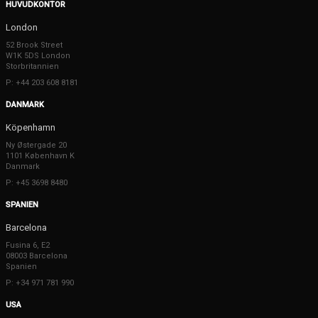
HUVUDKONTOR
London
52 Brook Street
W1K 5DS London
Storbritannien
P: +44 203 608 8181
DANMARK
Köpenhamn
Ny Østergade 20
1101 København K
Danmark
P: +45 3698 8480
SPANIEN
Barcelona
Fusina 6, E2
08003 Barcelona
Spanien
P: +34 971 781 990
USA