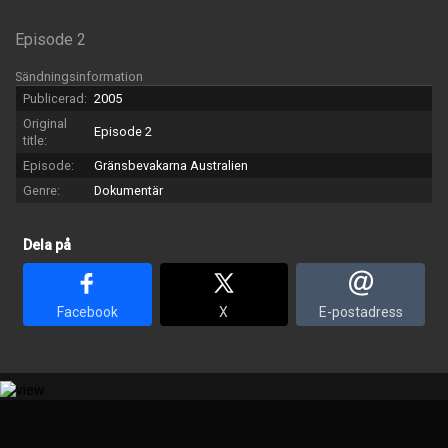
Episode 2
Sändningsinformation
Publicerad:
2005
Original
Episode 2
title:
Episode:
Gränsbevakarna Australien
Genre:
Dokumentär
Dela på
Facebook
X
E-postadress