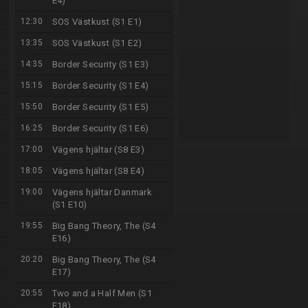
E4)
12:30
SOS Västkust (S1 E1)
13:35
SOS Västkust (S1 E2)
14:35
Border Security (S1 E3)
15:15
Border Security (S1 E4)
15:50
Border Security (S1 E5)
16:25
Border Security (S1 E6)
17:00
Vägens hjältar (S8 E3)
18:05
Vägens hjältar (S8 E4)
19:00
Vägens hjältar Danmark
(S1 E10)
19:55
Big Bang Theory, The (S4
E16)
20:20
Big Bang Theory, The (S4
E17)
20:55
Two and a Half Men (S1
E18)