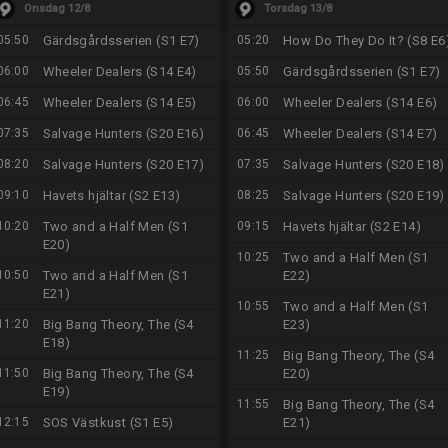
Onsdag 12/8
Torsdag 13/8
05:50
Gärdsgårdsserien (S1 E7)
05:20
How Do They Do It? (S8 E6
06:00
Wheeler Dealers (S14 E4)
05:50
Gärdsgårdsserien (S1 E7)
06:45
Wheeler Dealers (S14 E5)
06:00
Wheeler Dealers (S14 E6)
07:35
Salvage Hunters (S20 E16)
06:45
Wheeler Dealers (S14 E7)
08:20
Salvage Hunters (S20 E17)
07:35
Salvage Hunters (S20 E18)
09:10
Havets hjältar (S2 E13)
08:25
Salvage Hunters (S20 E19)
10:20
Two and a Half Men (S1
09:15
Havets hjältar (S2 E14)
E20)
10:25
Two and a Half Men (S1
10:50
Two and a Half Men (S1
E22)
E21)
10:55
Two and a Half Men (S1
11:20
Big Bang Theory, The (S4
E23)
E18)
11:25
Big Bang Theory, The (S4
11:50
Big Bang Theory, The (S4
E20)
E19)
11:55
Big Bang Theory, The (S4
12:15
SOS Västkust (S1 E5)
E21)