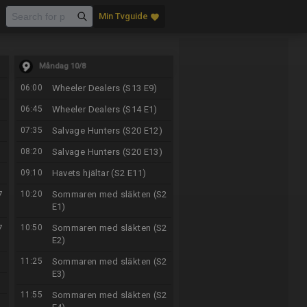
Min Tvguide
favorite
Måndag 10/8
06:00
Wheeler Dealers (S13 E9)
06:45
Wheeler Dealers (S14 E1)
07:35
Salvage Hunters (S20 E12)
08:20
Salvage Hunters (S20 E13)
09:10
Havets hjältar (S2 E11)
7
10:20
Sommaren med släkten (S2
E1)
7
10:50
Sommaren med släkten (S2
E2)
11:25
Sommaren med släkten (S2
E3)
11:55
Sommaren med släkten (S2