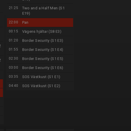
21:25
Two and a Half Men (S1
E19)
22:00
Pan
00:15
Vägens hjältar (S8 E3)
01:20
Border Security (S1 E3)
2
01:55
Border Security (S1 E4)
02:30
Border Security (S1 E5)
2
03:00
Border Security (S1 E6)
03:35
SOS Västkust (S1 E1)
04:40
SOS Västkust (S1 E2)