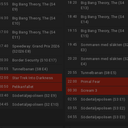
18:20
Big Bang Theory, The (S4
15:55
Big Bang Theory, The (S4
E13)
E9)
18:40
Big Bang Theory, The (S4
16:30
Big Bang Theory, The (S4
E14)
E10)
19:15
Big Bang Theory, The (S4
17:00
Big Bang Theory, The (S4
E15)
E11)
19:45
Sommaren med släkten (S
17:40
Speedway: Grand Prix 2026
E3)
(S2026 E8)
20:20
Sommaren med släkten (S
20:30
Border Security (S10 E17)
E4)
20:55
Tunnelbanan (S8 E4)
20:55
Tunnelbanan (S8 E5)
22:00
Star Trek Into Darkness
22:00
Primal Fear
00:50
Pelikanfallet
00:30
Scream 3
03:40
Södertäljepolisen (S2 E9)
02:55
Södertäljepolisen (S3 E1)
04:45
Södertäljepolisen (S2 E10)
03:55
Södertäljepolisen (S3 E2)
04:55
Södertäljepolisen (S3 E3)