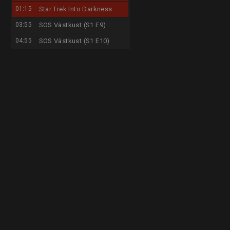
01:15
Star Trek Into Darkness
03:55
SOS Västkust (S1 E9)
04:55
SOS Västkust (S1 E10)