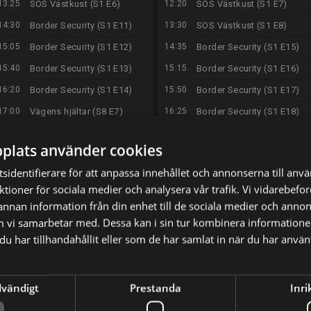
13:25
SOS Västkust (S1 E6)
12:20
SOS Västkust (S1 E7)
14:30
Border Security (S1 E11)
13:30
SOS Västkust (S1 E8)
15:05
Border Security (S1 E12)
14:35
Border Security (S1 E15)
15:40
Border Security (S1 E13)
15:15
Border Security (S1 E16)
16:20
Border Security (S1 E14)
15:50
Border Security (S1 E17)
17:00
Vägens hjältar (S8 E7)
16:25
Border Security (S1 E18)
18:05
Vägens hjältar (S8 E8)
17:00
Vägens hjältar (S8 E9)
plats använder cookies
19:00
Vägens hjältar Danmark
18:05
Vägens hjältar (S8 E10)
(S2 E2)
sidentifierare för att anpassa innehållet och annonserna till anv
19:00
Vägens hjältar Danmark
nktioner för sociala medier och analysera vår trafik. Vi vidarebef
19:50
Big Bang Theory, The (S4
(S2 E3)
E20)
 annan information från din enhet till de sociala medier och anno
19:50
Big Bang Theory, The (S4
m vi samarbetar med. Dessa kan i sin tur kombinera informatio
20:20
Big Bang Theory, The (S4
E22)
E21)
u har tillhandahållit eller som de har samlat in när du har använt
20:20
Big Bang Theory, The (S4
20:55
Two and a Half Men (S1
E23)
E22)
20:55
Two and a Half Men (S1
dvändigt
Prestanda
Inri
21:25
Two and a Half Men (S1
E24)
E23)