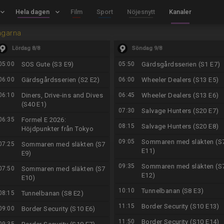
board_arrow_down
Hela dagen
keyboard_arrow_down
Film
Sport
Nöjesnytt
Kanaler
agarna
Lördag 8/8
Söndag 9/8
05:00
SOS Gute (S3 E9)
05:50
Gärdsgårdsserien (S1 E7)
06:00
Gärdsgårdsserien (S2 E2)
06:00
Wheeler Dealers (S13 E5)
06:10
Diners, Drive-ins and Dives
06:45
Wheeler Dealers (S13 E6)
(S40 E1)
07:30
Salvage Hunters (S20 E7)
06:35
Formel E 2026:
08:15
Salvage Hunters (S20 E8)
Höjdpunkter från Tokyo
09:05
Sommaren med släkten (S
07:25
Sommaren med släkten (S7
E11)
E9)
09:35
Sommaren med släkten (S
07:50
Sommaren med släkten (S7
E12)
E10)
10:10
Tunnelbanan (S8 E3)
08:15
Tunnelbanan (S8 E2)
11:15
Border Security (S10 E13)
09:00
Border Security (S10 E6)
11:50
Border Security (S10 E14)