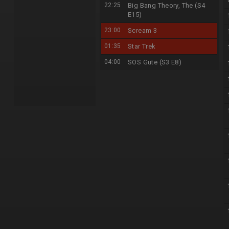
22:25
Big Bang Theory, The (S4
E15)
23:00
Scream 3
01:35
Star Trek
04:00
SOS Gute (S3 E8)