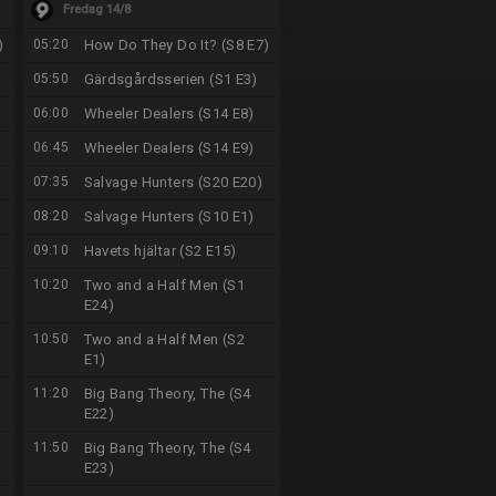
Fredag 14/8
)
05:20
How Do They Do It? (S8 E7)
05:50
Gärdsgårdsserien (S1 E3)
06:00
Wheeler Dealers (S14 E8)
06:45
Wheeler Dealers (S14 E9)
07:35
Salvage Hunters (S20 E20)
08:20
Salvage Hunters (S10 E1)
09:10
Havets hjältar (S2 E15)
10:20
Two and a Half Men (S1
E24)
10:50
Two and a Half Men (S2
E1)
11:20
Big Bang Theory, The (S4
E22)
11:50
Big Bang Theory, The (S4
E23)