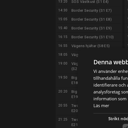
13:20
SOS Västkust (S1 E4)
14:30
Border Security (S1 E7)
15:05
Border Security (S1 E8)
15:40
Border Security (S1 E9)
16:15
Border Security (S1 E10)
16:55
Vägens hjältar (S8 E5)
18:05
Vägens hjältar (S8 E6)
Denna webb
19:00
Vägens hjältar Danmark
(S2 E1)
Vi använder enhet
tillhandahålla fu
19:50
Big Bang Theory, The (S4
E18)
identifierare och
analysföretag so
20:20
Big Bang Theory, The (S4
E19)
information som d
Läs mer
20:55
Two and a Half Men (S1
E20)
Strikt nö
21:25
Two and a Half Men (S1
E21)