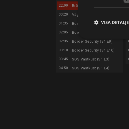
22:00
Bröderna Grimm
00:20
Vägens hjältar (S8 E4)
VISA DETALJ
01:35
Border Security (S1 E7)
02:05
Border Security (S1 E8)
02:35
Border Security (S1 E9)
03:10
Border Security (S1 E10)
03:45
SOS Västkust (S1 E3)
04:50
SOS Västkust (S1 E4)