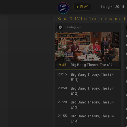
I dag kl. 20:14
key
play_arrow
PLAY
Kanal 9: TV-tablå de kommande d
Fredag 7/8
19:45
Big Bang Theory, The (S4 ...
20:15
Big Bang Theory, The (S4
E11)
20:50
Big Bang Theory, The (S4
E12)
21:20
Big Bang Theory, The (S4
E13)
21:55
Big Bang Theory, The (S4
E14)