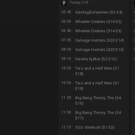
Tisdag 11/8
05:45
Gärdsgårdsserien (S2 E4)
06:00
Wheeler Dealers (S14 E2)
06:45
Wheeler Dealers (S14 E3)
07:35
Salvage Hunters (S20 E14)
08:20
Salvage Hunters (S20 E15)
09:15
Havets hjältar (S2 E12)
10:20
Two and a Half Men (S1
E18)
10:50
Two and a Half Men (S1
E19)
11:20
Big Bang Theory, The (S4
E16)
11:50
Big Bang Theory, The (S4
E17)
12:15
SOS Västkust (S1 E3)