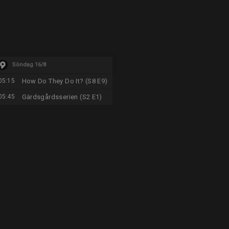
Söndag 16/8
05:15
How Do They Do It? (S8 E9)
05:45
Gärdsgårdsserien (S2 E1)