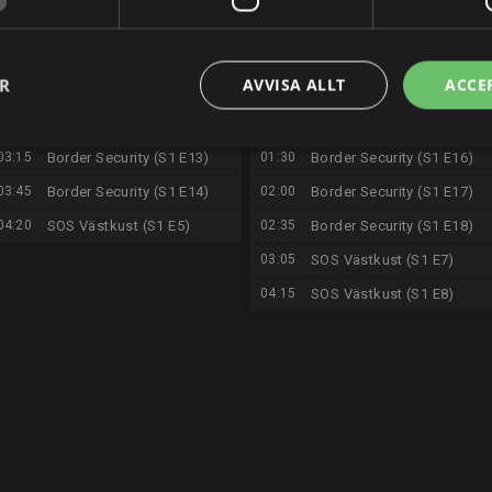
21:25
Two and a Half Men (S2
22:00
Transformers
E1)
01:00
Vägens hjältar (S8 E5)
22:00
A Quiet Place
ER
AVVISA ALLT
ACCE
02:05
Border Security (S1 E11)
23:50
Vägens hjältar (S8 E6)
02:35
Border Security (S1 E12)
00:55
Border Security (S1 E15)
03:15
Border Security (S1 E13)
01:30
Border Security (S1 E16)
03:45
Border Security (S1 E14)
02:00
Border Security (S1 E17)
04:20
SOS Västkust (S1 E5)
02:35
Border Security (S1 E18)
03:05
SOS Västkust (S1 E7)
04:15
SOS Västkust (S1 E8)