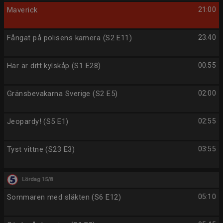
Maverick
21:00
Fångat på polisens kamera (S2 E11)
23:40
Här är ditt kylskåp (S1 E28)
00:55
Gränsbevakarna Sverige (S2 E5)
02:00
Jeopardy! (S5 E1)
02:55
Tyst vittne (S23 E3)
03:55
Lördag 15/8
Sommaren med släkten (S6 E12)
05:10