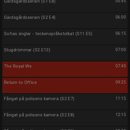
Gärdsgårdsserien (S1 E8)
05:45
Gärdsgårdsserien (S2 E4)
06:00
Sofias änglar - teckenspråkstolkat (S11 E5)
06:15
Stugdrömmar (S2 E13)
07:00
The Royal We
07:40
Return to Office
09:25
Fångat på polisens kamera (S2 E7)
11:15
Fångat på polisens kamera (S2 E8)
12:15