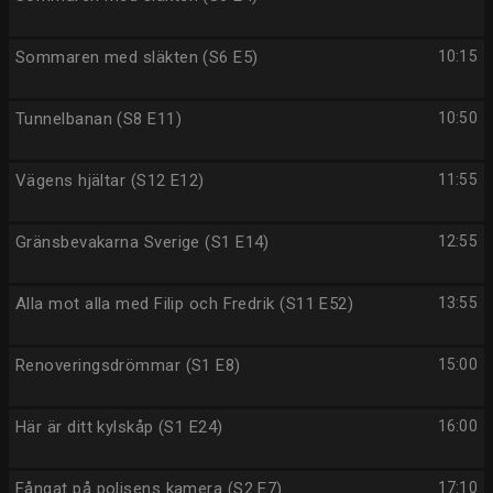
Sommaren med släkten (S6 E5)
10:15
Tunnelbanan (S8 E11)
10:50
Vägens hjältar (S12 E12)
11:55
Gränsbevakarna Sverige (S1 E14)
12:55
Alla mot alla med Filip och Fredrik (S11 E52)
13:55
Renoveringsdrömmar (S1 E8)
15:00
Här är ditt kylskåp (S1 E24)
16:00
Fångat på polisens kamera (S2 E7)
17:10