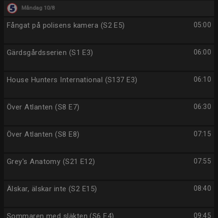
Måndag 10/8
Fångat på polisens kamera (S2 E5)
05:00
Gärdsgårdsserien (S1 E3)
06:00
House Hunters International (S137 E3)
06:10
Över Atlanten (S8 E7)
06:30
Över Atlanten (S8 E8)
07:15
Grey's Anatomy (S21 E12)
07:55
Älskar, älskar inte (S2 E15)
08:40
Sommaren med släkten (S6 E4)
09:45