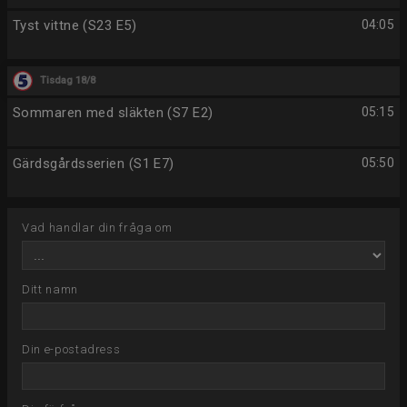
Tyst vittne (S23 E5)
04:05
Tisdag 18/8
Sommaren med släkten (S7 E2)
05:15
Gärdsgårdsserien (S1 E7)
05:50
Vad handlar din fråga om
Ditt namn
Din e-postadress