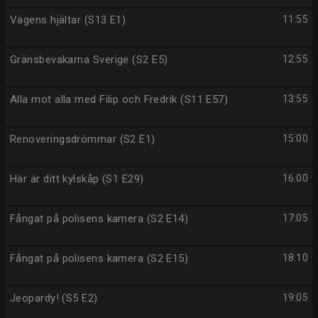
Vägens hjältar (S13 E1)
11:55
Gränsbevakarna Sverige (S2 E5)
12:55
Alla mot alla med Filip och Fredrik (S11 E57)
13:55
Renoveringsdrömmar (S2 E1)
15:00
Här är ditt kylskåp (S1 E29)
16:00
Fångat på polisens kamera (S2 E14)
17:05
Fångat på polisens kamera (S2 E15)
18:10
Jeopardy! (S5 E2)
19:05