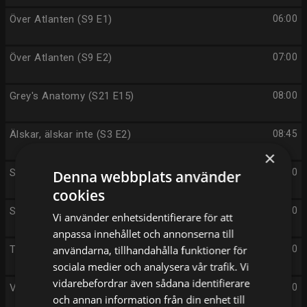
Över Atlanten (S9 E1)
06:00
Över Atlanten (S9 E2)
07:00
Grey's Anatomy (S21 E15)
08:00
Älskar, älskar inte (S3 E2)
08:45
×
Sommaren med släkten (S6 E10)
09:40
Denna webbplats använder
cookies
Sommaren med släkten (S6 E11)
10:10
Vi använder enhetsidentifierare för att
anpassa innehållet och annonserna till
Tunnelbanan (S8 E14)
användarna, tillhandahålla funktioner för
10:50
sociala medier och analysera vår trafik. Vi
vidarebefordrar även sådana identifierare
Vägens hjältar (S12 E15)
11:50
och annan information från din enhet till