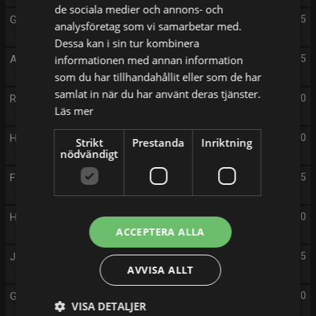
de sociala medier och annons- och
Gränsbevakarna Sverige (S2 E3)
12:55
analysföretag som vi samarbetar med.
Dessa kan i sin tur kombinera
Alla mot alla med Filip och Fredrik (S11 E55)
informationen med annan information
13:55
som du har tillhandahållit eller som de har
samlat in när du har använt deras tjänster.
Renoveringsdrömmar (S1 E11)
15:00
Läs mer
Här är ditt kylskåp (S1 E27)
16:00
Strikt
Prestanda
Inriktning
nödvändigt
Fångat på polisens kamera (S2 E11)
17:05
Här är ditt kylskåp (S3 E27)
18:10
ACCEPTERA ALLA
Jeopardy! (S4 E14)
19:05
AVVISA ALLT
Gränsbevakarna Sverige (S2 E4)
20:00
VISA DETALJER