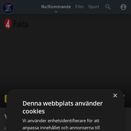
search
account_circle
Nu/Kommande
Film
Sport
keyboard_arrow_down
×
share
Ended
Denna webbplats använder
cookies
Veterinärerna
Vi använder enhetsidentifierare för att
anpassa innehållet och annonserna till
kl. 09:00 på TV4 Fakta