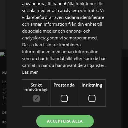
användarna, tillhandahålla funktioner för
sociala medier och analysera vår trafik. Vi
Dela på
vidarebefordrar även sådana identifierare
och annan information från din enhet till
de sociala medier och annons- och
Facebook
X
E-postadress
analysföretag som vi samarbetar med.
Dessa kan i sin tur kombinera
informationen med annan information
som du har tillhandahållit eller som de har
samlat in när du har använt deras tjänster.
Läs mer
HUVUDKONTOR
London
Strikt
Prestanda
Inriktning
nödvändigt
52 Brook Street
W1K 5DS London
Storbritannien
P: +44 203 608 8181
DANMARK
ACCEPTERA ALLA
Köpenhamn